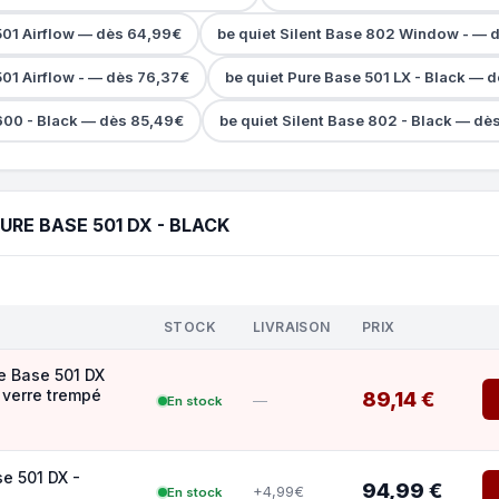
501 Airflow — dès 64,99€
be quiet Silent Base 802 Window - — 
501 Airflow - — dès 76,37€
be quiet Pure Base 501 LX - Black — 
600 - Black — dès 85,49€
be quiet Silent Base 802 - Black — dè
URE BASE 501 DX - BLACK
STOCK
LIVRAISON
PRIX
re Base 501 DX
verre trempé
89,14 €
—
En stock
se 501 DX -
94,99 €
+4,99€
En stock