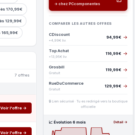
→ chez PCcomponentes
dès 170,99€
dès 129,99€
COMPARER LES AUTRES OFFRES
s 165,99€
CDiscount
→
94,99€
+4,99€ liv.
Top Achat
→
116,99€
+13,95€ liv.
Grosbill
→
119,99€
Gratuit
7 offres
RueDuCommerce
→
129,99€
Gratuit
🔒 Lien sécurisé · Tu es redirigé vers la boutique
officielle
Voir l'offre →
📈 Évolution 6 mois
Détail →
Voir l'offre →