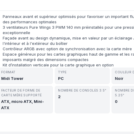
Panneaux avant et supérieur optimisés pour favoriser un important flux
des performances optimales
3 ventilateurs Pure Wings 3 PWM 140 mm préinstallés pour une pressio
exceptionnelle
Façade avant au design dynamique, mise en valeur par un éclairage
l'intérieur et à l'extérieur du boîtier
Contrôleur ARGB avec option de synchronisation avec la carte mère
Espace généreux pour les cartes graphiques haut de gamme et les r
imposants malgré des dimensions compactes
Kit d’installation verticale pour la carte graphique en option
FORMAT
TYPE
COULEUR 
Midi Tower
PC
Noir
FACTEUR DE FORME DE
NOMBRE DE CONSOLES 3.5"
NOMBRE D
CARTE MÈRE SUPPORTÉ
5.25"
2
ATX, micro ATX, Mini-
0
ATX