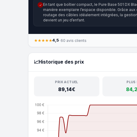
En tant que boîtier compact, le Pure Base 501 DX Bl
✓
manière exemplaire l’espace disponible. Grâce aux
routage des câbles idéalement intégrées, la gestio
devient un jeu d’enfant.
4,5
★★★★★
· 60 avis clients
📈
Historique des prix
PRIX ACTUEL
PLUS
89,14€
84,