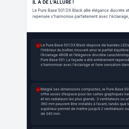
IL A DE L’ALLURE !
Le Pure Base 501 DX Black allie élégance discrète et
repensée s'harmonise parfaitement avec l'éclairage,
Le Pure Base 501 DX Black dispose de bandes LEDs à
✓
l’intérieur du boîtier, trouvant ainsi le parfait équilibr
l’éclairage ARGB et l’élégance discrète caractéristiq
Pure Base 501. La façade a été entièrement repens
s'harmoniser avec l'éclairage et faire sensation dan
Malgré ses dimensions compactes, le Pure Base 50
✓
offre assez d’espace pour les cartes graphiques 
et les radiateurs les plus grands. 3 ventilateurs ou u
360 mm peuvent être installés à l’avant, tandis que 
supérieur permet de mettre jusqu’à 2 ventilateurs ou
de 240 mm.