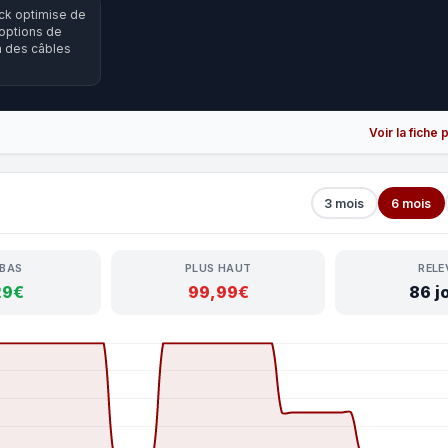
ack optimise de
 options de
n des câbles
Voir la fiche
3 mois
6 mois
 BAS
PLUS HAUT
RELE
29€
99,99€
86 j