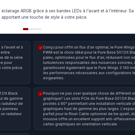
 éclairage ARGB grâce à ses bandes LEDs à l'avant et à l'intérieur. S
 apportant une touche de style à votre pièce.
 l’avant et à
Conçu pour offrir un flux d'air optimal, le Pure Win
✓
e entre
PWM est le choix idéal pour le Pure Base 501 DX Bl
ue de la série
pales, optimisées pour le flux d'air, réduisent non 
ée pour
turbulences responsables des nuisances sonores, 
s votre pièce.
garantissent également que le Pure Wings 3 140 
les performances nécessaires aux configurations l
exigeantes.
1 DX Black
Pourquoi ne pas oser quelque chose de différent a
✓
haut de gamme
graphique? Les slots PCIe du Pure Base 501 DX Bla
n radiateur de
pivotés à 90° permettant une installation verticale 
le panneau
graphiques haut de gamme les plus larges. L'espa
 un radiateur
parfait pour le Riser Cable optionnel de be quiet!, d
mousse offre un excellent support anti-affaissemen
cartes graphiques en orientation verticale.