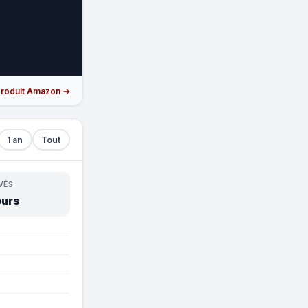
 produit Amazon →
1 an
Tout
VÉS
ours