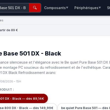
🔍
Composants
Périphériques
S
▼
▼
ées
artir de 89 €
e Base 501 DX - Black
ance silencieuse et l'élégance avec le Be quiet Pure Base 501 DX
e montage PC soucieux du refroidissement et de l'esthétique. Cara
01 DX Black Refroidissement avanc
/08/2026 – 15H
RODUIT :
501 DX - Black — dès 89,14€
se 800 DX - Black — dès 149,99€
be quiet Pure Base 501 — dès