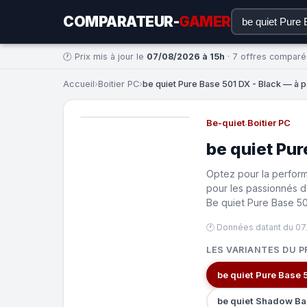
COMPARATEUR-
GAMER
🕐 Prix mis à jour le
07/08/2026 à 15h
· 7 offres compar
Accueil
›
Boitier PC
›
be quiet Pure Base 501 DX - Black — à p
Be-quiet
·
Boitier PC
be quiet Pur
Optez pour la perform
pour les passionnés d
Be quiet Pure Base 5
🕐 Données datant du 07
LES VARIANTES DU P
be quiet Pure Base 
be quiet Shadow Ba