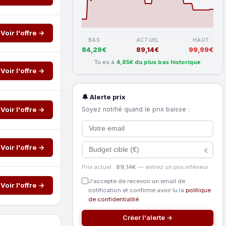
Voir l'offre →
BAS
ACTUEL
HAUT
84,29€
89,14€
99,99€
Tu es à
4,85€ du plus bas historique
Voir l'offre →
🔔 Alerte prix
Soyez notifié quand le prix baisse :
Voir l'offre →
Voir l'offre →
€
Prix actuel :
89,14€
— entrez un prix inférieur
J'accepte de recevoir un email de
Voir l'offre →
notification et confirme avoir lu la
politique
de confidentialité
.
Créer l'alerte →