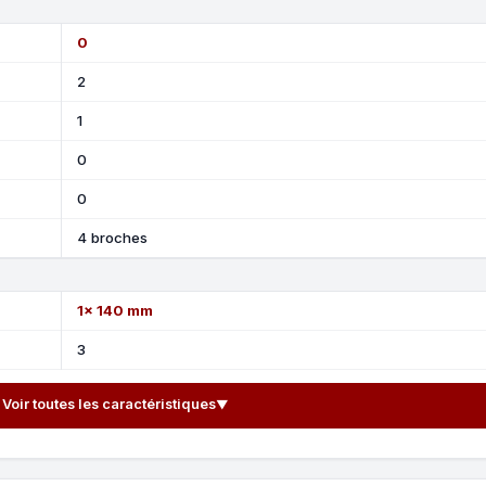
0
2
1
0
0
4 broches
1x 140 mm
3
Voir toutes les caractéristiques
▼