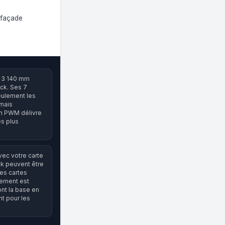
LE VENTILATEUR DE BOÎTIER IDÉAL
a façade
Le Pure Wings 3 140mm PWM, avec ses 7 pales opti
des performances élevées pour les configurations
gs 3 140 mm
ack. Ses 7
seulement les
mais
mm PWM délivre
es plus
vec votre carte
ck peuvent être
des cartes
cement est
ont la base en
t pour les