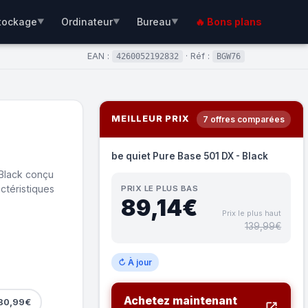
tockage
Ordinateur
Bureau
🔥 Bons plans
▼
▼
▼
EAN :
· Réf :
4260052192832
BGW76
MEILLEUR PRIX
7 offres comparées
be quiet Pure Base 501 DX - Black
 Black conçu
ctéristiques
PRIX LE PLUS BAS
89,14€
Prix le plus haut
139,99€
↻ À jour
Achetez maintenant
 80,99€