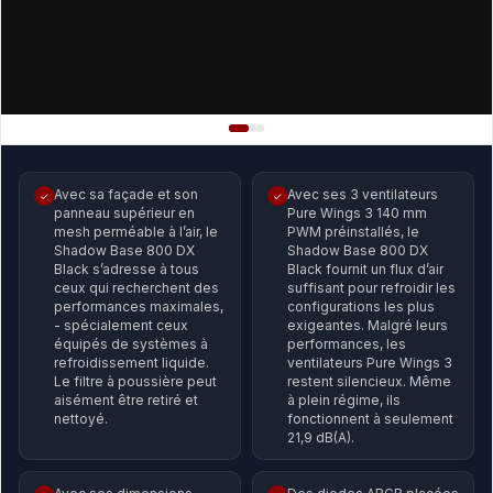
Avec sa façade et son
Avec ses 3 ventilateurs
✓
✓
panneau supérieur en
Pure Wings 3 140 mm
mesh perméable à l’air, le
PWM préinstallés, le
Shadow Base 800 DX
Shadow Base 800 DX
Black s’adresse à tous
Black fournit un flux d’air
ceux qui recherchent des
suffisant pour refroidir les
performances maximales,
configurations les plus
- spécialement ceux
exigeantes. Malgré leurs
équipés de systèmes à
performances, les
refroidissement liquide.
ventilateurs Pure Wings 3
Le filtre à poussière peut
restent silencieux. Même
aisément être retiré et
à plein régime, ils
nettoyé.
fonctionnent à seulement
21,9 dB(A).