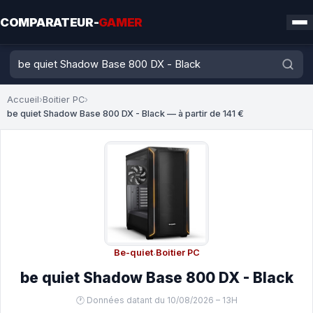
COMPARATEUR-
GAMER
Accueil
›
Boitier PC
›
be quiet Shadow Base 800 DX - Black — à partir de 141 €
Be-quiet
·
Boitier PC
be quiet Shadow Base 800 DX - Black
🕐 Données datant du 10/08/2026 – 13H