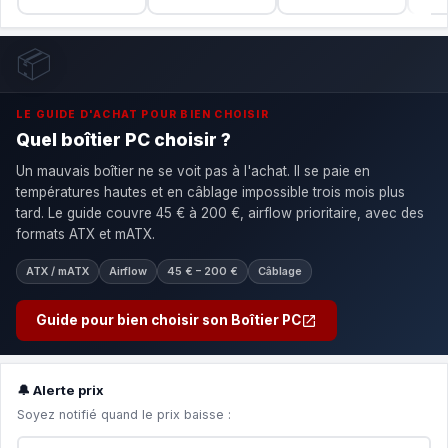
📦
LE GUIDE D'ACHAT POUR BIEN CHOISIR
Quel boîtier PC choisir ?
Un mauvais boîtier ne se voit pas à l'achat. Il se paie en
températures hautes et en câblage impossible trois mois plus
tard. Le guide couvre 45 € à 200 €, airflow prioritaire, avec des
formats ATX et mATX.
ATX / mATX
Airflow
45 € – 200 €
Câblage
Guide pour bien choisir son Boîtier PC
🔔 Alerte prix
Soyez notifié quand le prix baisse :