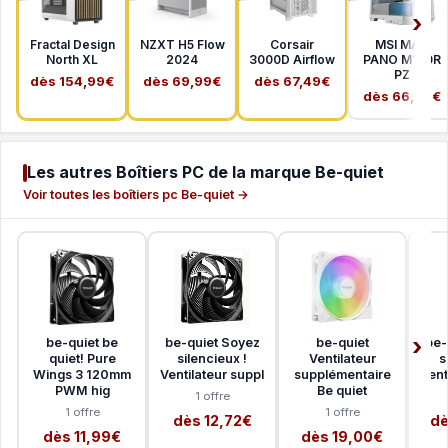
Fractal Design
NZXT H5 Flow
Corsair
MSI MAG
North XL
2024
3000D Airflow
PANO M100R
PZ
dès 154,99€
dès 69,99€
dès 67,49€
dès 66,99€
Les autres Boîtiers PC de la marque Be-quiet
Voir toutes les boîtiers pc Be-quiet →
be-quiet be
be-quiet Soyez
be-quiet
be-
quiet! Pure
silencieux !
Ventilateur
s
Wings 3 120mm
Ventilateur suppl
supplémentaire
Vent
PWM hig
Be quiet
1 offre
1 offre
1 offre
dès 12,72€
dè
dès 11,99€
dès 19,00€