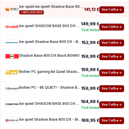
be-quiet be quiet! Shadow Base 800 DX Black Midi Tower Black
141,13 €
Voir l'offre →
⭐ MEILLEUR PRIX
149,99 €
be quiet! SHADOW BASE 800 DX Black - BGW61
Voir l'offre →
Tout inclus
be quiet! Shadow Base 800 DX - Black ( 10 de reduction avec le code promo KOO )
152,99 €
Voir l'offre →
Shadow Base 800 DX Black BGW61
159,99 €
Voir l'offre →
159,99 €
Boitier PC gaming Be Quiet Shadow Base 800 DX grand tour Black ARGB avec panneau lateral a
Voir l'offre →
Tout inclus
Boitier PC - BE QUIET! - Shadow Base 800 DX - Black - Midi Tower - Excellente circulation
159,99 €
Voir l'offre →
164,99 €
be quiet! SHADOW BASE 800 DX Noir - BGW61
Voir l'offre →
Tout inclus
be quiet Shadow Base 800 DX - Black
169,95 €
Voir l'offre →