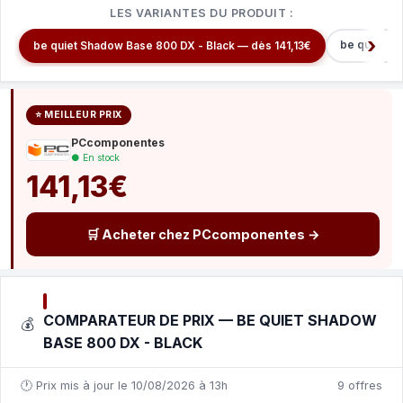
LES VARIANTES DU PRODUIT :
be quiet P
be quiet Shadow Base 800 DX - Black — dès 141,13€
⭐ MEILLEUR PRIX
PCcomponentes
● En stock
141,13€
🛒 Acheter chez PCcomponentes →
COMPARATEUR DE PRIX — BE QUIET SHADOW
💰
BASE 800 DX - BLACK
🕐 Prix mis à jour le 10/08/2026 à 13h
9 offres