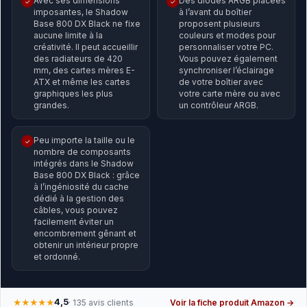
Avec ses dimensions
Des diodes ARGB placées
✓
✓
imposantes, le Shadow
à l’avant du boîtier
Base 800 DX Black ne fixe
proposent plusieurs
aucune limite à la
couleurs et modes pour
créativité. Il peut accueillir
personnaliser votre PC.
des radiateurs de 420
Vous pouvez également
mm, des cartes mères E-
synchroniser l’éclairage
ATX et même les cartes
de votre boîtier avec
graphiques les plus
votre carte mère ou avec
grandes.
un contrôleur ARGB.
Peu importe la taille ou le
✓
nombre de composants
intégrés dans le Shadow
Base 800 DX Black : grâce
à l’ingéniosité du cache
dédié à la gestion des
câbles, vous pouvez
facilement éviter un
encombrement gênant et
obtenir un intérieur propre
et ordonné.
4,5
★★★★★
· 135 avis clients
Voir la fiche produit Amazon →