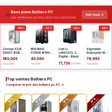
Bons plans Boîtiers PC
🔥
Voir tous →
Les meilleures promos chez nos marchands
-48%
-47%
-39%
-38%
Corsair ICUE
MSI MAG
Lian Li
Xigmatek
5000T RGB -
FORGE M100R
LANCOOL 207
Endorphin WD
White
- Black
Digital - Black
- White
183,00€
40,56€
79,99€
71,72€
117,58€
352,28€
76,97€
128,98€
Top ventes Boîtiers PC
Comparer le prix des boîtiers pc PC →
N°2
N°3
N°4
N°1
TOP VENTE
TOP VENTE
TOP VENTE
TOP VENTE