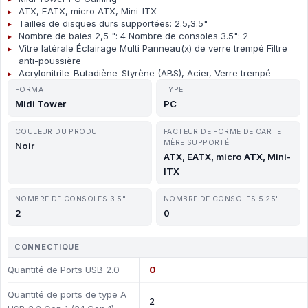
ATX, EATX, micro ATX, Mini-ITX
Tailles de disques durs supportées: 2.5,3.5"
Nombre de baies 2,5 ": 4 Nombre de consoles 3.5": 2
Vitre latérale Éclairage Multi Panneau(x) de verre trempé Filtre
anti-poussière
Acrylonitrile-Butadiène-Styrène (ABS), Acier, Verre trempé
FORMAT
TYPE
Midi Tower
PC
COULEUR DU PRODUIT
FACTEUR DE FORME DE CARTE
MÈRE SUPPORTÉ
Noir
ATX, EATX, micro ATX, Mini-
ITX
NOMBRE DE CONSOLES 3.5"
NOMBRE DE CONSOLES 5.25"
2
0
CONNECTIQUE
Quantité de Ports USB 2.0
0
Quantité de ports de type A
2