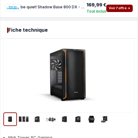
169,99 €
be quiet! Shadow Base 800 DX - Black
Voir l'offre →
Tout inclus
Fiche technique
Midi Tower PC Gaming