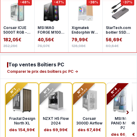
-48%
-47%
-38%
-37%
Corsair ICUE
MSI MAG
Xigmatek
StarTech.com
5000T RGB -
FORGE M100R
Endorphin WD
boitier SSD
White
- Black
- White
M.2 NVMe
182,05€
40,56€
79,99€
56,69€
SATA
352,28€
76,97€
128,98€
89,84€
Top ventes Boîtiers PC
Comparer le prix des boîtiers pc PC →
N°2
N°3
N°4
N°1
TOP VENTE
TOP VENTE
TOP VENTE
TOP VENTE
Fractal Design
NZXT H5 Flow
Corsair
MSI MAG
North XL
2024
3000D Airflow
PANO M100R
PZ
dès 154,99€
dès 69,99€
dès 67,49€
dès 66,99€