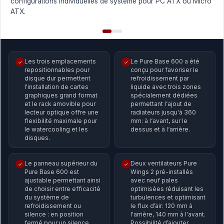
configurations individuelles de système pour PC ATX ou Micro
ATX.
Les trois emplacements
Le Pure Base 600 a été
✓
✓
repositionnables pour
conçu pour favoriser le
disque dur permettent
refroidissement par
l'installation de cartes
liquide avec trois zones
graphiques grand format
spécialement dédiées
et le rack amovible pour
permettant l‘ajout de
lecteur optique offre une
radiateurs jusqu'à 360
flexibilité maximale pour
mm: à l‘avant, sur le
le watercooling et les
dessus et à l‘arrière.
disques.
Le panneau supérieur du
Deux ventilateurs Pure
✓
✓
Pure Base 600 est
Wings 2 pré-installés
ajustable permettant ainsi
avec neuf pales
de choisir entre efficacité
optimisées réduisant les
du système de
turbulences et optimisant
refroidissement ou
le flux d’air: 120 mm à
silence : en position
l'arrière, 140 mm à l'avant.
fermé pour un silence
Possibilité d’ajouter