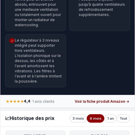
absolu, entrouvert pour
jusqu’à quatre ventilateurs
une meilleure ventilation
de refroidissement
ou totalement ouvert pour
supplémentaires.
monter un radiateur de
watercooling.
Le régulateur à 3 niveaux
✓
intégré peut supporter
trois ventilateurs.
L‘isolation phonique sur le
dessus, les côtés et à
l'avant amortissent les
vibrations. Les filtres à
l‘avant et à l‘arrière limitent
la poussière.
4,4
★★★★★
· 1 avis clients
Voir la fiche produit Amazon →
📈
Historique des prix
3 mois
6 mois
1 an
Tout