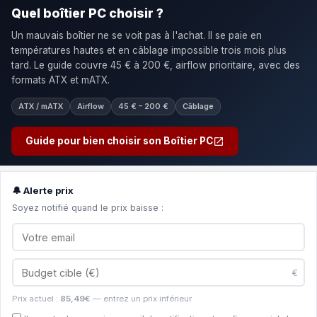
Quel boîtier PC choisir ?
Un mauvais boîtier ne se voit pas à l'achat. Il se paie en
températures hautes et en câblage impossible trois mois plus
tard. Le guide couvre 45 € à 200 €, airflow prioritaire, avec des
formats ATX et mATX.
ATX / mATX
Airflow
45 € – 200 €
Câblage
Guide pour bien choisir son Boîtier PC
🔔 Alerte prix
Soyez notifié quand le prix baisse :
€
Prix actuel :
85,49€
— entrez un prix inférieur