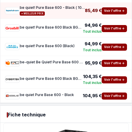
be quiet! Pure Base 600 - Black ( 10 de reduction avec le code promo KOO )
85,49 €
Voir l'offre →
⭐ MEILLEUR PRIX
94,96 €
be quiet! Pure Base 600 Black BG021 - mT Sans Alim ATX
Voir l'offre →
Tout inclus
94,99 €
be quiet! Pure Base 600 (Black)
Voir l'offre →
Tout inclus
be-quiet Be Quiet! Pure Base 600 USB 3.0 Negra
95,99 €
Voir l'offre →
104,35 €
be quiet! Pure Base 600 Black BG021 - mT Sans Alim ATX
Voir l'offre →
Tout inclus
be quiet Pure Base 600 - Black
104,95 €
Voir l'offre →
Fiche technique