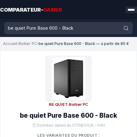
COMPARATEUR-
GAMER
Accueil
›
Boitier PC
›
be quiet Pure Base 600 - Black — à partir de 85 €
BE QUIET
·
Boitier PC
be quiet Pure Base 600 - Black
🕐 Données datant du 07/08/2026 – 04H
LES VARIANTES DU PRODUIT :