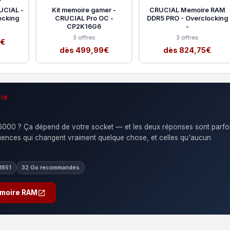
UCIAL -
Kit memoire gamer -
CRUCIAL Memoire RAM
ocking
CRUCIAL Pro OC -
DDR5 PRO - Overclocking
CP2K16G6
-
3 offres
3 offres
9€
dès 499,99€
dès 824,75€
IR
00 ? Ça dépend de votre socket — et les deux réponses sont parfo
quences qui changent vraiment quelque chose, et celles qu'aucun
1851
32 Go recommandés
emoire RAM