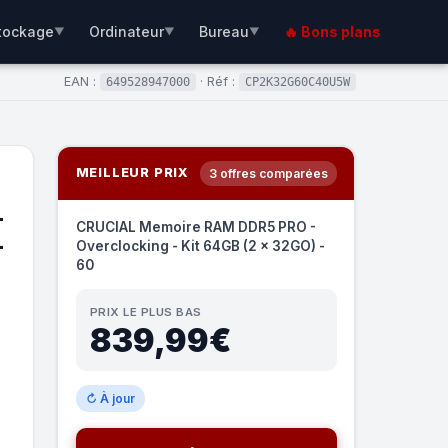
tockage
Ordinateur
Bureau
🔥 Bons plans
▼
▼
▼
EAN :
· Réf :
649528947000
CP2K32G60C40U5W
MEILLEUR PRIX
3 offres comparées
-
CRUCIAL Memoire RAM DDR5 PRO -
-
Overclocking - Kit 64GB (2 x 32GO) -
60
PRIX LE PLUS BAS
839,99€
↻ À jour