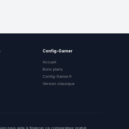
s
Config-Gamer
Accueil
Bons plans
Config-Gamer.fr
g
Version classique
sion nous aide à financer ce comparateur gratuit.