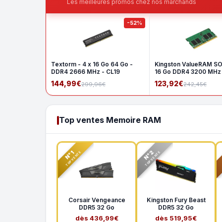
Les meilleures promos chez nos marchands
-52%
Textorm - 4 x 16 Go 64 Go -
Kingston ValueRAM S
DDR4 2666 MHz - CL19
16 Go DDR4 3200 MHz
1Rx8
144,99€
123,92€
299,96€
242,45€
Top ventes Memoire RAM
N°2
N°1
TOP VENTE
TOP VENTE
Corsair Vengeance
Kingston Fury Beast
DDR5 32 Go
DDR5 32 Go
dès 436,99€
dès 519,95€