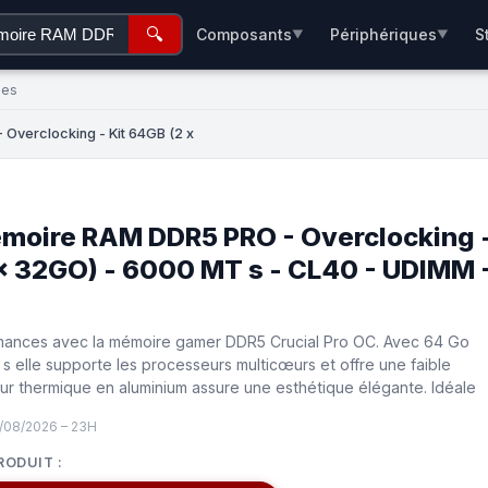
🔍
Composants
Périphériques
S
▼
▼
ées
verclocking - Kit 64GB (2 x
oire RAM DDR5 PRO - Overclocking 
 x 32GO) - 6000 MT s - CL40 - UDIMM 
mances avec la mémoire gamer DDR5 Crucial Pro OC. Avec 64 Go
 elle supporte les processeurs multicœurs et offre une faible
eur thermique en aluminium assure une esthétique élégante. Idéale
/08/2026 – 23H
RODUIT :