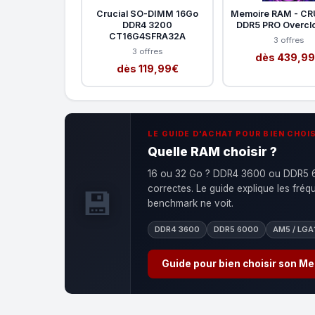
Crucial SO-DIMM 16Go
Memoire RAM - CR
DDR4 3200
DDR5 PRO Overcl
CT16G4SFRA32A
3 offres
3 offres
dès 439,9
dès 119,99€
LE GUIDE D'ACHAT POUR BIEN CHOIS
Quelle RAM choisir ?
16 ou 32 Go ? DDR4 3600 ou DDR5 60
correctes. Le guide explique les fré
💾
benchmark ne voit.
DDR4 3600
DDR5 6000
AM5 / LGA
Guide pour bien choisir son M