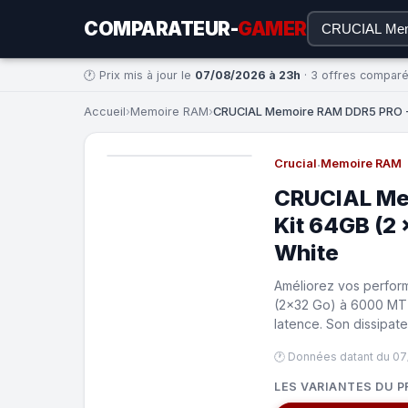
COMPARATEUR-
GAMER
🕐 Prix mis à jour le
07/08/2026 à 23h
· 3 offres compar
Accueil
›
Memoire RAM
›
CRUCIAL Memoire RAM DDR5 PRO - O
Crucial
·
Memoire RAM
CRUCIAL Mem
Kit 64GB (2
White
Améliorez vos perfor
(2x32 Go) à 6000 MT s
latence. Son dissipat
🕐 Données datant du 07
LES VARIANTES DU P