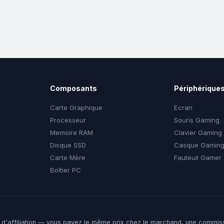
Composants
Périphérique
Carte Graphique
Ecran
Processeur
Souris Gaming
Memoire RAM
Clavier Gaming
Disque SSD
Casque Gamin
Carte Mère
Fauteuil Gamer
Boîtier PC
ens d'affiliation — vous payez le même prix chez le marchand, une commis