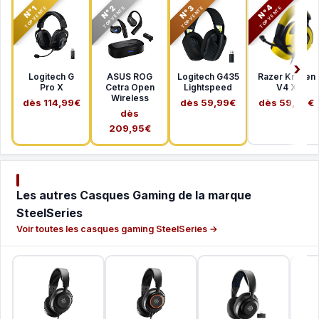
N°2
N°3
N°4
N°1
TOP VENTE
TOP VENTE
TOP VENTE
TOP VENTE
Logitech G
ASUS ROG
Logitech G435
Razer Kraken
Pro X
Cetra Open
Lightspeed
V4 X
Wireless
dès 114,99€
dès 59,99€
dès 59,99€
dès
209,95€
Les autres Casques Gaming de la marque
SteelSeries
Voir toutes les casques gaming SteelSeries →