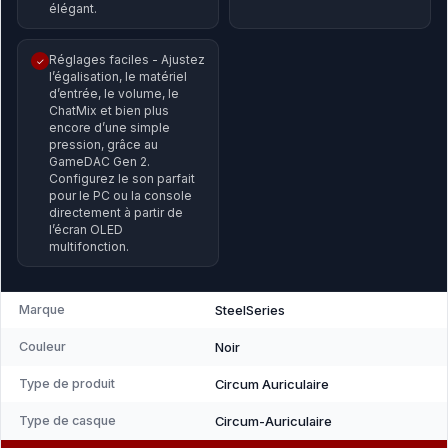
élégant.
Réglages faciles - Ajustez
✓
l’égalisation, le matériel
d’entrée, le volume, le
ChatMix et bien plus
encore d’une simple
pression, grâce au
GameDAC Gen 2.
Configurez le son parfait
pour le PC ou la console
directement à partir de
l’écran OLED
multifonction.
Marque
‎SteelSeries
Couleur
‎Noir
Type de produit
‎Circum Auriculaire
Type de casque
‎Circum-Auriculaire