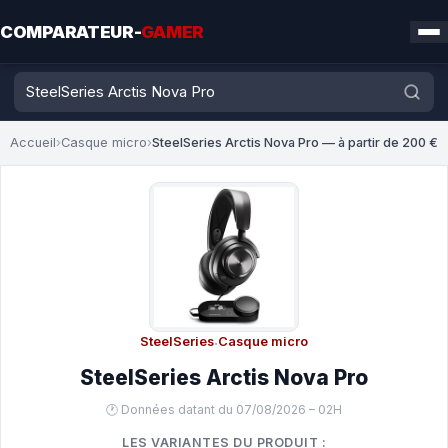
COMPARATEUR-
GAMER
Accueil
›
Casque micro
›
SteelSeries Arctis Nova Pro — à partir de 200 €
SteelSeries
·
Casque micro
SteelSeries Arctis Nova Pro
🕐 Données datant du 07/08/2026 – 02H
LES VARIANTES DU PRODUIT :