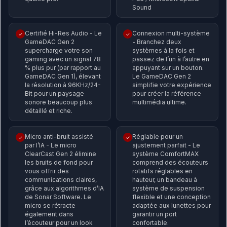
Sound
Certifié Hi-Res Audio - Le
Connexion multi-système
✓
✓
GameDAC Gen 2
- Branchez deux
supercharge votre son
systèmes à la fois et
gaming avec un signal 78
passez de l’un à l’autre en
% plus pur (par rapport au
appuyant sur un bouton.
GameDAC Gen 1), élevant
Le GameDAC Gen 2
la résolution à 96KHz/24-
simplifie votre expérience
Bit pour un paysage
pour créer la référence
sonore beaucoup plus
multimédia ultime.
détaillé et riche.
Micro anti-bruit assisté
Réglable pour un
✓
✓
par l’IA - Le micro
ajustement parfait - Le
ClearCast Gen 2 élimine
système ComfortMAX
les bruits de fond pour
comprend des écouteurs
vous offrir des
rotatifs réglables en
communications claires,
hauteur, un bandeau à
grâce aux algorithmes d’IA
système de suspension
de Sonar Software. Le
flexible et une conception
micro se rétracte
adaptée aux lunettes pour
également dans
garantir un port
l’écouteur pour un look
confortable.