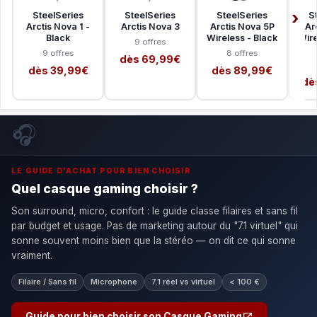
SteelSeries
SteelSeries
SteelSeries
S
Arctis Nova 1 -
Arctis Nova 3
Arctis Nova 5P
Ar
Black
Wireless - Black
Wire
9 offres
9 offres
8 offres
dès 69,99€
dès 39,99€
dès 89,99€
dè
🎧
LE GUIDE D'ACHAT POUR BIEN CHOISIR
Quel casque gaming choisir ?
Son surround, micro, confort : le guide classe filaires et sans fil
par budget et usage. Pas de marketing autour du "7.1 virtuel" qui
sonne souvent moins bien que la stéréo — on dit ce qui sonne
vraiment.
Filaire / Sans fil
Microphone
7.1 réel vs virtuel
< 100 €
Guide pour bien choisir son Casque Gaming