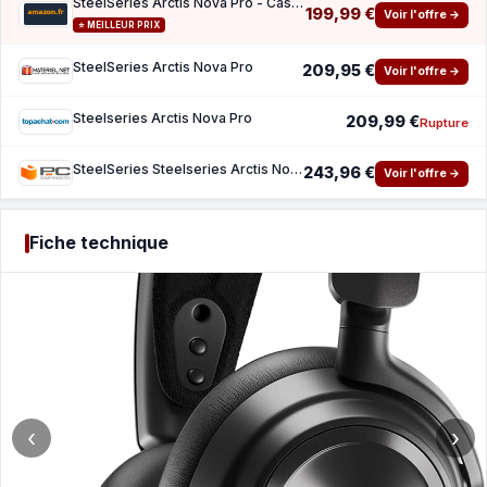
SteelSeries Arctis Nova Pro - Casque gaming multi-système - Son Hi-Res - Son spatial 360°
199,99 €
Voir l'offre →
⭐ MEILLEUR PRIX
SteelSeries Arctis Nova Pro
209,95 €
Voir l'offre →
Steelseries Arctis Nova Pro
209,99 €
Rupture
SteelSeries Steelseries Arctis Nova Pro Casque Avec fil Arceau Jouer Black
243,96 €
Voir l'offre →
Fiche technique
‹
›