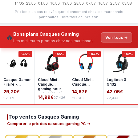
Prix les plus bas relevés quotidiennement chez les marchands
partenaires. Hors frais de livraison.
Bons plans Casques Gaming
🔥
Voir tous →
Les meilleures promos chez nos marchands
-45%
-45%
-44%
-42%
Casque Gamer
Cloud Mini -
Cloud Mini -
Logitech G
Filaire -
Casque
Casque
G432
HyperX Cloud
gaming pour
gaming pour
29,20€
14,87€
42,05€
Stinger 2 -
enfant (Black)
enfant (multi)
14,99€
27,43€
52,97€
26,66€
72,44€
pour PC
Top ventes Casques Gaming
Comparer le prix des casques gaming PC →