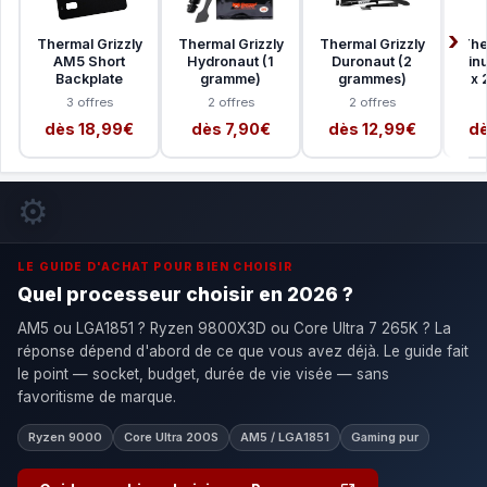
Thermal Grizzly
Thermal Grizzly
Thermal Grizzly
The
AM5 Short
Hydronaut (1
Duronaut (2
Minu
Backplate
gramme)
grammes)
x 
3 offres
2 offres
2 offres
dès 18,99€
dès 7,90€
dès 12,99€
dè
⚙️
LE GUIDE D'ACHAT POUR BIEN CHOISIR
Quel processeur choisir en 2026 ?
AM5 ou LGA1851 ? Ryzen 9800X3D ou Core Ultra 7 265K ? La
réponse dépend d'abord de ce que vous avez déjà. Le guide fait
le point — socket, budget, durée de vie visée — sans
favoritisme de marque.
Ryzen 9000
Core Ultra 200S
AM5 / LGA1851
Gaming pur