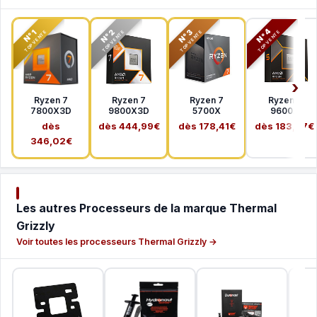
N°2
N°3
N°4
N°1
TOP VENTE
TOP VENTE
TOP VENTE
TOP VENTE
Ryzen 7
Ryzen 7
Ryzen 7
Ryzen 5
7800X3D
9800X3D
5700X
9600X
dès
dès 444,99€
dès 178,41€
dès 183,37€
346,02€
Les autres Processeurs de la marque Thermal
Grizzly
Voir toutes les processeurs Thermal Grizzly →