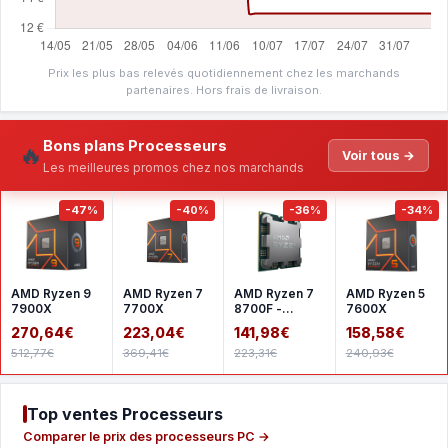
Prix les plus bas relevés quotidiennement chez les marchands
partenaires. Hors frais de livraison.
Bons plans Processeurs
🔥
Voir tous →
Les meilleures promos chez nos marchands
-47%
-40%
-36%
-34%
AMD Ryzen 9
AMD Ryzen 7
AMD Ryzen 7
AMD Ryzen 5
7900X
7700X
8700F -
7600X
Version tray
270,64€
223,04€
141,98€
158,58€
512,77€
369,41€
223,31€
240,93€
Top ventes Processeurs
Comparer le prix des processeurs PC →