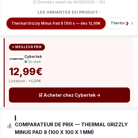
🕐 Données datant du 06/08/2026 – 13H
LES VARIANTES DU PRODUIT :
Thermal Grizzl
Thermal Grizzly Minus Pad 8 (100 x — dès 12,99€
⭐ MEILLEUR PRIX
Cybertek
● En stock
12,99€
Livraison : +4,99€
🛒 Acheter chez Cybertek →
COMPARATEUR DE PRIX — THERMAL GRIZZLY
💰
MINUS PAD 8 (100 X 100 X 1 MM)