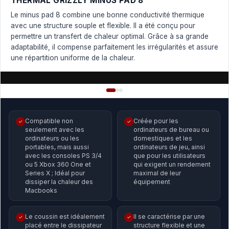
THERMAL GRIZZLY MINUS PAD 8
Le minus pad 8 combine une bonne conductivité thermique
avec une structure souple et flexible. Il a été conçu pour
permettre un transfert de chaleur optimal. Grâce à sa grande
adaptabilité, il compense parfaitement les irrégularités et assure
une répartition uniforme de la chaleur.
Compatible non
Créée pour les
✓
✓
seulement avec les
ordinateurs de bureau ou
ordinateurs ou les
domestiques et les
portables, mais aussi
ordinateurs de jeu, ainsi
avec les consoles PS 3/4
que pour les utilisateurs
ou 5 Xbox 360 One et
qui exigent un rendement
Series X ; Idéal pour
maximal de leur
dissiper la chaleur des
équipement
Macbooks
Le coussin est idéalement
Il se caractérise par une
✓
✓
placé entre le dissipateur
structure flexible et une