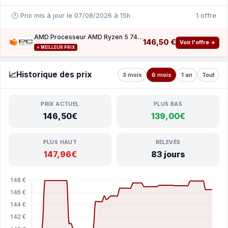
🕐 Prix mis à jour le 07/08/2026 à 15h
1 offre
AMD Processeur AMD Ryzen 5 7400 6 Cœurs 3,3 GHz Base 4,3 GHz Turbo Radeon Box
146,50 €
Voir l'offre →
⭐ MEILLEUR PRIX
📈
Historique des prix
3 mois
6 mois
1 an
Tout
PRIX ACTUEL
PLUS BAS
146,50€
139,00€
PLUS HAUT
RELEVÉS
147,96€
83 jours