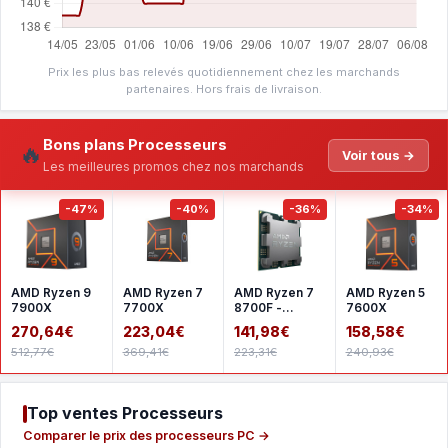
Prix les plus bas relevés quotidiennement chez les marchands
partenaires. Hors frais de livraison.
Bons plans Processeurs
🔥
Voir tous →
Les meilleures promos chez nos marchands
-47%
-40%
-36%
-34%
AMD Ryzen 9
AMD Ryzen 7
AMD Ryzen 7
AMD Ryzen 5
7900X
7700X
8700F -
7600X
Version tray
270,64€
223,04€
141,98€
158,58€
512,77€
369,41€
223,31€
240,93€
Top ventes Processeurs
Comparer le prix des processeurs PC →