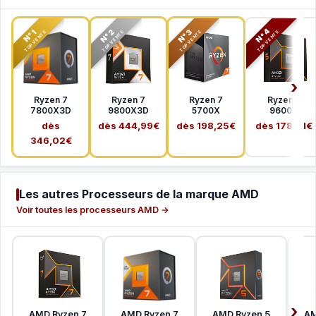
N°2
N°3
N°4
N°1
TOP VENTE
TOP VENTE
TOP VENTE
TOP VENTE
Ryzen 7
Ryzen 7
Ryzen 7
Ryzen 5
7800X3D
9800X3D
5700X
9600X
dès
dès 444,99€
dès 198,25€
dès 178,41€
346,02€
Les autres Processeurs de la marque AMD
Voir toutes les processeurs AMD →
AMD Ryzen 7
AMD Ryzen 7
AMD Ryzen 5
AM