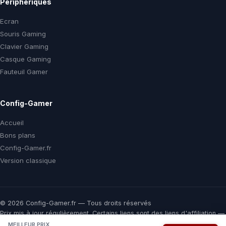
Périphériques
Ecran
Souris Gaming
Clavier Gaming
Casque Gaming
Fauteuil Gamer
Config-Gamer
Accueil
Bons plans
Config-Gamer.fr
Version classique
© 2026 Config-Gamer.fr — Tous droits réservés
Prix mis à jour régulièrement. Certains liens sont des liens d'affiliation —
vous payez le même prix chez le marchand, une commission nous aide
MEILLEUR PRIX