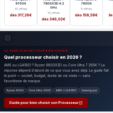
9700X
7800X3D 4.2
7600X
GHz
10 offres
9 offres
10 offres
dès 317,26€
dès 158,58€
dè
dès 346,02€
⚙️
LE GUIDE D'ACHAT POUR BIEN CHOISIR
Quel processeur choisir en 2026 ?
AM5 ou LGA1851 ? Ryzen 9800X3D ou Core Ultra 7 265K ? La
réponse dépend d'abord de ce que vous avez déjà. Le guide fait
le point — socket, budget, durée de vie visée — sans
favoritisme de marque.
Ryzen 9000
Core Ultra 200S
AM5 / LGA1851
Gaming pur
Guide pour bien choisir son Processeur