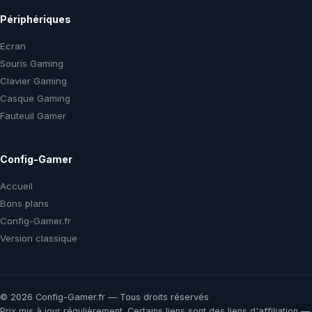
Périphériques
Ecran
Souris Gaming
Clavier Gaming
Casque Gaming
Fauteuil Gamer
Config-Gamer
Accueil
Bons plans
Config-Gamer.fr
Version classique
© 2026 Config-Gamer.fr — Tous droits réservés
Prix mis à jour régulièrement. Certains liens sont des liens d'affiliation —