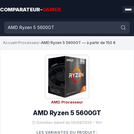
COMPARATEUR-
GAMER
Accueil
›
Processeur
›
AMD Ryzen 5 5600GT — à partir de 150 €
AMD
·
Processeur
AMD Ryzen 5 5600GT
🕐 Données datant du 06/08/2026 – 10H
LES VARIANTES DU PRODUIT :