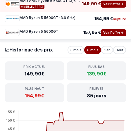
AMD AMD Ryzen 5 5600GT (3,6 4,6 GHz) (100-100001488BOX)
149,90 €
Voir l'offre →
⭐ MEILLEUR PRIX
AMD Ryzen 5 5600GT (3.6 GHz)
154,99 €
Rupture
AMD Ryzen 5 5600GT
157,95 €
Voir l'offre →
📈
Historique des prix
3 mois
6 mois
1 an
Tout
PRIX ACTUEL
PLUS BAS
149,90€
139,90€
PLUS HAUT
RELEVÉS
154,99€
85 jours