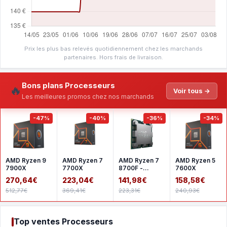
Prix les plus bas relevés quotidiennement chez les marchands
partenaires. Hors frais de livraison.
Bons plans Processeurs
🔥
Voir tous →
Les meilleures promos chez nos marchands
-47%
-40%
-36%
-34%
AMD Ryzen 9
AMD Ryzen 7
AMD Ryzen 7
AMD Ryzen 5
7900X
7700X
8700F -
7600X
Version tray
270,64€
223,04€
141,98€
158,58€
512,77€
369,41€
223,31€
240,93€
Top ventes Processeurs