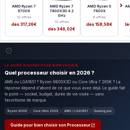
AMD Ryzen 7
AMD Ryzen 7
AMD Ryzen 5
AM
9700X
7800X3D 4.2
7600X
GHz
10 offres
9 offres
10 offres
dès 317,26€
dès 158,58€
dè
dès 346,02€
⚙️
LE GUIDE D'ACHAT POUR BIEN CHOISIR
Quel processeur choisir en 2026 ?
AM5 ou LGA1851 ? Ryzen 9800X3D ou Core Ultra 7 265K ? La
réponse dépend d'abord de ce que vous avez déjà. Le guide fait
le point — socket, budget, durée de vie visée — sans
favoritisme de marque.
Ryzen 9000
Core Ultra 200S
AM5 / LGA1851
Gaming pur
Guide pour bien choisir son Processeur