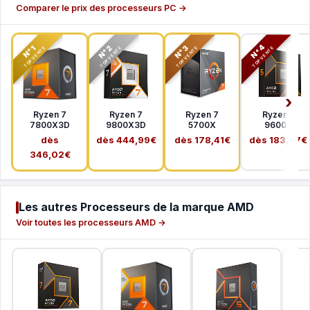
Comparer le prix des processeurs PC →
N°2
N°3
N°4
N°1
TOP VENTE
TOP VENTE
TOP VENTE
TOP VENTE
Ryzen 7
Ryzen 7
Ryzen 7
Ryzen 5
7800X3D
9800X3D
5700X
9600X
dès
dès 444,99€
dès 178,41€
dès 183,37€
346,02€
Les autres Processeurs de la marque AMD
Voir toutes les processeurs AMD →