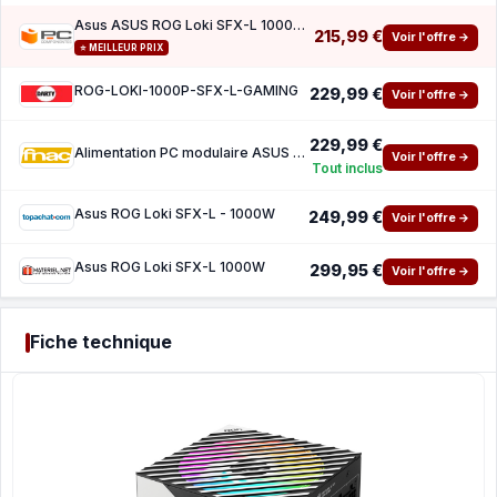
Asus ASUS ROG Loki SFX-L 1000W 80 Plus Platinum Modulaire
215,99 €
Voir l'offre →
⭐ MEILLEUR PRIX
ROG-LOKI-1000P-SFX-L-GAMING
229,99 €
Voir l'offre →
229,99 €
Alimentation PC modulaire ASUS ROG Loki SFX-L 1000W 80 PLUS Platinum Black et White
Voir l'offre →
Tout inclus
Asus ROG Loki SFX-L - 1000W
249,99 €
Voir l'offre →
Asus ROG Loki SFX-L 1000W
299,95 €
Voir l'offre →
Fiche technique