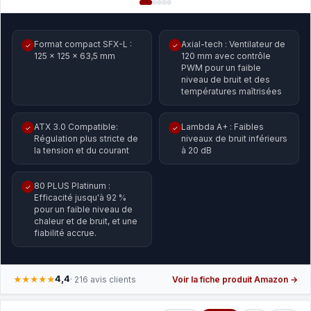
Format compact SFX-L :
Axial-tech : Ventilateur de
✓
✓
125 x 125 x 63,5 mm
120 mm avec contrôle
PWM pour un faible
niveau de bruit et des
températures maîtrisées
ATX 3.0 Compatible:
Lambda A+ : Faibles
✓
✓
Régulation plus stricte de
niveaux de bruit inférieurs
la tension et du courant
à 20 dB​
80 PLUS Platinum :
✓
Efficacité jusqu'à 92 %
pour un faible niveau de
chaleur et de bruit, et une
fiabilité accrue.
4,4
★★★★★
· 216 avis clients
Voir la fiche produit Amazon →