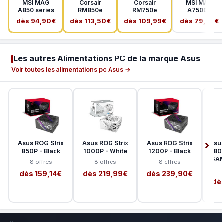
MSI MAG
Corsair
Corsair
MSI MAG
A850 series
RM850e
RM750e
A750GL
dès 94,90€
dès 113,50€
dès 109,99€
dès 79,99€
Les autres Alimentations PC de la marque Asus
Voir toutes les alimentations pc Asus →
Asus ROG Strix
Asus ROG Strix
Asus ROG Strix
Asu
850P - Black
1000P - White
1200P - Black
- 80
GA
8 offres
8 offres
8 offres
dès 159,14€
dès 219,99€
dès 239,90€
dè