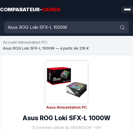
COMPARATEUR-
GAMER
Accueil
›
Alimentation PC
›
Asus ROG Loki SFX-L 1000W — à partir de 216 €
Asus
·
Alimentation PC
Asus ROG Loki SFX-L 1000W
🕐 Données datant du 06/08/2026 – 10H