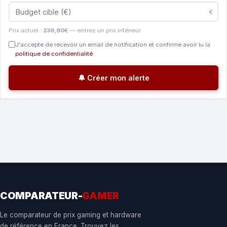
€
Prix actuel :
239,90€
— entrez un prix inférieur
J'accepte de recevoir un email de notification et confirme avoir lu la
politique de confidentialité
.
🔔 Créer mon alerte
COMPARATEUR-
GAMER
Le comparateur de prix gaming et hardware
de référence en France. Trouvez les