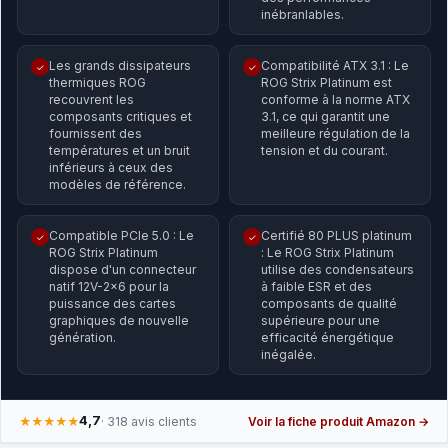
inébranlables.
Les grands dissipateurs
Compatibilité ATX 3.1 : Le
✓
✓
thermiques ROG
ROG Strix Platinum est
recouvrent les
conforme à la norme ATX
composants critiques et
3.1, ce qui garantit une
fournissent des
meilleure régulation de la
températures et un bruit
tension et du courant.
inférieurs à ceux des
modèles de référence.
Compatible PCIe 5.0 : Le
Certifié 80 PLUS platinum
✓
✓
ROG Strix Platinum
: Le ROG Strix Platinum
dispose d'un connecteur
utilise des condensateurs
natif 12V-2x6 pour la
à faible ESR et des
puissance des cartes
composants de qualité
graphiques de nouvelle
supérieure pour une
génération.
efficacité énergétique
inégalée.
4,7
★★★★★
· 318 avis clients
Voir la fiche produit Amazon →