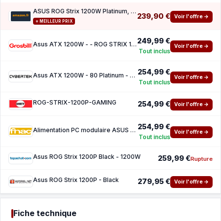
ASUS ROG Strix 1200W Platinum, Alimentation entièrement modulaire, certifiée 80 Plus Plati
239,90 €
Voir l'offre →
⭐ MEILLEUR PRIX
249,99 €
Asus ATX 1200W - - ROG STRIX 1200P Gaming
Voir l'offre →
Tout inclus
254,99 €
Asus ATX 1200W - 80 Platinum - ROG STRIX 1200P Gaming
Voir l'offre →
Tout inclus
ROG-STRIX-1200P-GAMING
254,99 €
Voir l'offre →
254,99 €
Alimentation PC modulaire ASUS ROG Strix 1200W 80 PLUS Platinum Black
Voir l'offre →
Tout inclus
Asus ROG Strix 1200P Black - 1200W
259,99 €
Rupture
Asus ROG Strix 1200P - Black
279,95 €
Voir l'offre →
Fiche technique