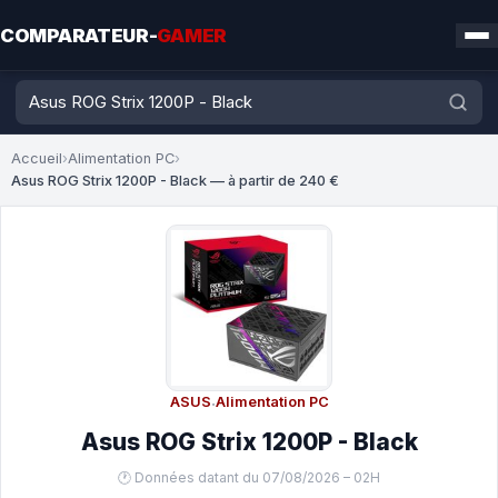
COMPARATEUR-
GAMER
Accueil
›
Alimentation PC
›
Asus ROG Strix 1200P - Black — à partir de 240 €
ASUS
·
Alimentation PC
Asus ROG Strix 1200P - Black
🕐 Données datant du 07/08/2026 – 02H