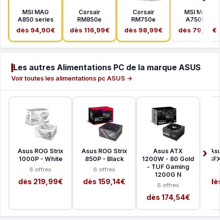
MSI MAG
Corsair
Corsair
MSI MAG
A850 series
RM850e
RM750e
A750GL
dès 94,90€
dès 116,99€
dès 98,99€
dès 79,99€
Les autres Alimentations PC de la marque ASUS
Voir toutes les alimentations pc ASUS →
Asus ROG Strix
Asus ROG Strix
Asus ATX
Asu
1000P - White
850P - Black
1200W - 80 Gold
SFX
- TUF Gaming
8 offres
6 offres
1200G N
dès 219,99€
dès 159,14€
dè
6 offres
dès 174,54€