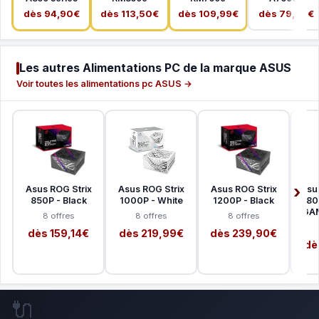
dès 94,90€
dès 113,50€
dès 109,99€
dès 79,99€
Les autres Alimentations PC de la marque ASUS
Voir toutes les alimentations pc ASUS →
Asus ROG Strix
Asus ROG Strix
Asus ROG Strix
Asu
850P - Black
1000P - White
1200P - Black
- 80
GA
8 offres
8 offres
8 offres
dès 159,14€
dès 219,99€
dès 239,90€
dè
🔌