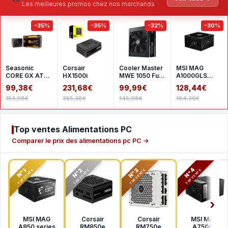
Les meilleures promos chez nos marchands
-35%
-35%
-32%
-30%
Seasonic
Corsair
Cooler Master
MSI MAG
CORE GX ATX
HX1500i
MWE 1050 Full
A1000GLS
3 2024 650 W
Modular V2
PCIE5
99,38€
231,68€
99,99€
128,44€
- White
ATX 3.1
153,98€
355,38€
145,98€
184,36€
Top ventes Alimentations PC
Comparer le prix des alimentations pc PC →
N°2
N°3
N°4
N°1
TOP VENTE
TOP VENTE
TOP VENTE
TOP VENTE
MSI MAG
Corsair
Corsair
MSI MAG
A850 series
RM850e
RM750e
A750GL