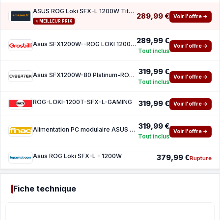
ASUS ROG Loki SFX-L 1200W Titanium PSU (Fully Modular Power Supply, 80 Titanium, 120mm PWM
289,99 €
Voir l'offre →
⭐ MEILLEUR PRIX
289,99 €
Asus SFX1200W--ROG LOKI 1200T SFX-L Gaming
Voir l'offre →
Tout inclus
319,99 €
Asus SFX1200W-80 Platinum-ROG LOKI 1200T SFX-L Gaming
Voir l'offre →
Tout inclus
ROG-LOKI-1200T-SFX-L-GAMING
319,99 €
Voir l'offre →
319,99 €
Alimentation PC modulaire ASUS ROG Loki SFX-L ARGB 1200W 80 PLUS Titanium Black et White
Voir l'offre →
Tout inclus
Asus ROG Loki SFX-L - 1200W
379,99 €
Rupture
Fiche technique