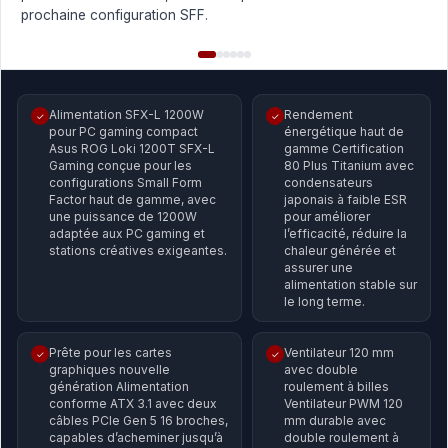
prochaine configuration SFF.
Alimentation SFX-L 1200W
Rendement
✓
✓
pour PC gaming compact
énergétique haut de
Asus ROG Loki 1200T SFX-L
gamme Certification
Gaming conçue pour les
80 Plus Titanium avec
configurations Small Form
condensateurs
Factor haut de gamme, avec
japonais à faible ESR
une puissance de 1200W
pour améliorer
adaptée aux PC gaming et
l’efficacité, réduire la
stations créatives exigeantes.
chaleur générée et
assurer une
alimentation stable sur
le long terme.
Prête pour les cartes
Ventilateur 120 mm
✓
✓
graphiques nouvelle
avec double
génération Alimentation
roulement à billes
conforme ATX 3.1 avec deux
Ventilateur PWM 120
câbles PCIe Gen 5 16 broches,
mm durable avec
capables d’acheminer jusqu’à
double roulement à