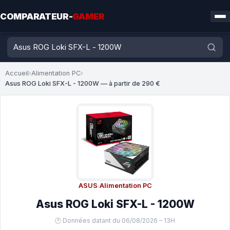
COMPARATEUR-
GAMER
Accueil
›
Alimentation PC
›
Asus ROG Loki SFX-L - 1200W — à partir de 290 €
ASUS
·
Alimentation PC
Asus ROG Loki SFX-L - 1200W
🕐 Données datant du 06/08/2026 – 13H