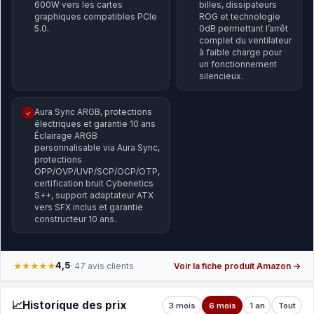
600W vers les cartes
billes, dissipateurs
graphiques compatibles PCIe
ROG et technologie
5.0.
0dB permettant l’arrêt
complet du ventilateur
à faible charge pour
un fonctionnement
silencieux.
Aura Sync ARGB, protections
✓
électriques et garantie 10 ans
Éclairage ARGB
personnalisable via Aura Sync,
protections
OPP/OVP/UVP/SCP/OCP/OTP,
certification bruit Cybenetics
S++, support adaptateur ATX
vers SFX inclus et garantie
constructeur 10 ans.
4,5
★★★★★
· 47 avis clients
Voir la fiche produit Amazon →
📈
Historique des prix
3 mois
6 mois
1 an
Tout