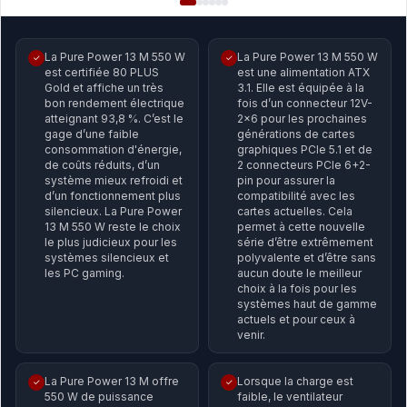
La Pure Power 13 M 550 W
La Pure Power 13 M 550 W
✓
✓
est certifiée 80 PLUS
est une alimentation ATX
Gold et affiche un très
3.1. Elle est équipée à la
bon rendement électrique
fois d’un connecteur 12V-
atteignant 93,8 %. C’est le
2x6 pour les prochaines
gage d’une faible
générations de cartes
consommation d'énergie,
graphiques PCIe 5.1 et de
de coûts réduits, d’un
2 connecteurs PCIe 6+2-
système mieux refroidi et
pin pour assurer la
d’un fonctionnement plus
compatibilité avec les
silencieux. La Pure Power
cartes actuelles. Cela
13 M 550 W reste le choix
permet à cette nouvelle
le plus judicieux pour les
série d’être extrêmement
systèmes silencieux et
polyvalente et d’être sans
les PC gaming.
aucun doute le meilleur
choix à la fois pour les
systèmes haut de gamme
actuels et pour ceux à
venir.
La Pure Power 13 M offre
Lorsque la charge est
✓
✓
550 W de puissance
faible, le ventilateur