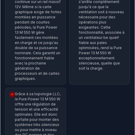
continue sur un rail massif
s'arrête complètement
12V. Même si la carte
jusqu'à ce que la
graphique exige de fortes
ventilation soit à nouveau
montées en puissance
nécessaire pour des
pendant de courtes
opérations plus
périodes, la Pure Power
exigeantes. Cette
13 M 550 W gère
fonctionnalité, associée à
facilement ces montées
un ventilateur be quiet!
en charge et ce jusqu'au
fiable aux pales
double de sa puissance
optimisées, rend la Pure
nominale. Cela garantit un
Power 13 M 550 W
fonctionnement fiable
exceptionnellement
avec la prochaine
silencieuse, quelle que
génération de
soit la charge.
processeurs et de cartes
graphiques.
Grâce à sa topologie LLC,
✓
la Pure Power 13 M 550 W
offre une régulation de
tension et une efficacité
optimales. Elle est donc
parfaite pour monter des
systèmes très silencieux
ou pour mettre à niveau
des PC gaming et des