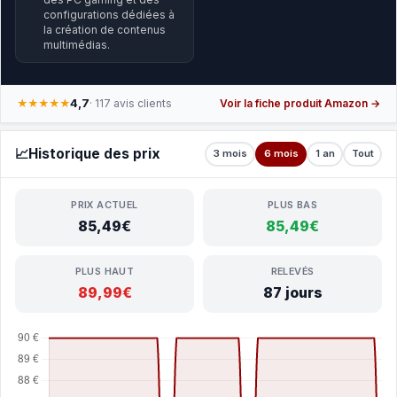
configurations dédiées à
la création de contenus
multimédias.
4,7
★★★★★
· 117 avis clients
Voir la fiche produit Amazon →
📈
Historique des prix
3 mois
6 mois
1 an
Tout
PRIX ACTUEL
PLUS BAS
85,49€
85,49€
PLUS HAUT
RELEVÉS
89,99€
87 jours