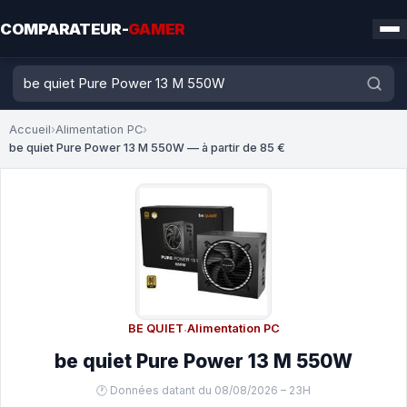
COMPARATEUR-
GAMER
Accueil
›
Alimentation PC
›
be quiet Pure Power 13 M 550W — à partir de 85 €
BE QUIET
·
Alimentation PC
be quiet Pure Power 13 M 550W
🕐 Données datant du 08/08/2026 – 23H