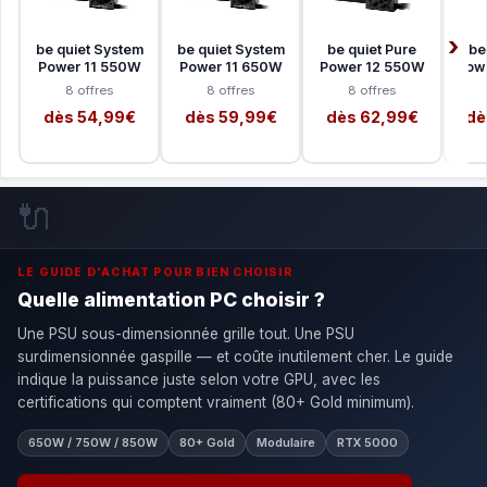
be quiet System
be quiet System
be quiet Pure
be
Power 11 550W
Power 11 650W
Power 12 550W
Pow
8 offres
8 offres
8 offres
dès 54,99€
dès 59,99€
dès 62,99€
dè
🔌
LE GUIDE D'ACHAT POUR BIEN CHOISIR
Quelle alimentation PC choisir ?
Une PSU sous-dimensionnée grille tout. Une PSU
surdimensionnée gaspille — et coûte inutilement cher. Le guide
indique la puissance juste selon votre GPU, avec les
certifications qui comptent vraiment (80+ Gold minimum).
650W / 750W / 850W
80+ Gold
Modulaire
RTX 5000