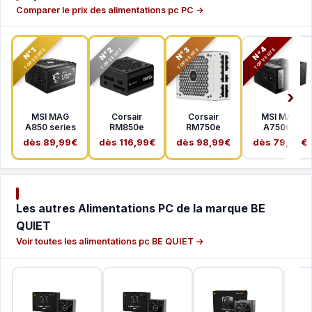
Comparer le prix des alimentations pc PC →
N°2
N°3
N°4
N°1
TOP VENTE
TOP VENTE
TOP VENTE
TOP VENTE
MSI MAG
Corsair
Corsair
MSI MAG
A850 series
RM850e
RM750e
A750GL
dès 89,99€
dès 116,99€
dès 98,99€
dès 79,99€
Les autres Alimentations PC de la marque BE
QUIET
Voir toutes les alimentations pc BE QUIET →