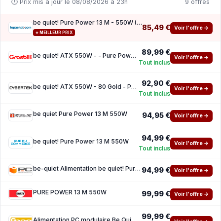
🕐 Prix mis à jour le 08/08/2026 à 23h
9 offres
be quiet! Pure Power 13 M - 550W ( 10 de reduction avec le code promo KOO )
85,49 €
Voir l'offre →
⭐ MEILLEUR PRIX
89,99 €
be quiet! ATX 550W - - Pure Power 13 M Black
Voir l'offre →
Tout inclus
92,90 €
be quiet! ATX 550W - 80 Gold - Pure Power 13 M Noir
Voir l'offre →
Tout inclus
be quiet Pure Power 13 M 550W
94,95 €
Voir l'offre →
94,99 €
be quiet! Pure Power 13 M 550W
Voir l'offre →
Tout inclus
be-quiet Alimentation be quiet! Pure Power 13 M 550W 80 PLUS Gold Active Cooling Black
94,99 €
Voir l'offre →
PURE POWER 13 M 550W
99,99 €
Voir l'offre →
99,99 €
Alimentation PC modulaire Be Quiet Pure Power 13 M 550W 80 PLUS Gold Black