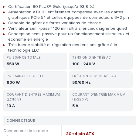
Certification 80 PLUS® Gold (jusqu'à 93,8 %)
Alimentation ATX 3.1 entièrement compatible avec les cartes
graphiques PCIe 5.1 et celles équipées de connecteurs 6+2 pin
Capable de gérer de fortes variations de charge
Ventilateur semi-passif 120 mm ultra silencieux signé be quiet!
Conception semi-passive pour un fonctionnement silencieux et
économe en énergie
Très bonne stabilité et régulation des tensions grâce à la
technologie LLC
PUISSANCE TOTALE
TENSION D'ENTRÉE AC
550 W
100 - 240 V
PUISSANCE DE CRÊTE
FRÉQUENCE D'ENTRÉE AC
600 W
50/60 Hz
COURANT D'ENTRÉE MAXIMUM
COURANT D'ENTRÉE MAXIMUM
(@110 V)
(@220 V)
10 A
5 A
CONNECTIQUE
Connecteur de la carte
20+4 pin ATX