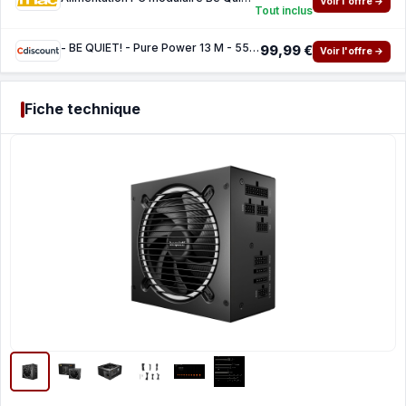
Voir l'offre →
Tout inclus
- BE QUIET! - Pure Power 13 M - 550 W - BP024EU - Fiable et silencieuse
99,99 €
Voir l'offre →
Fiche technique