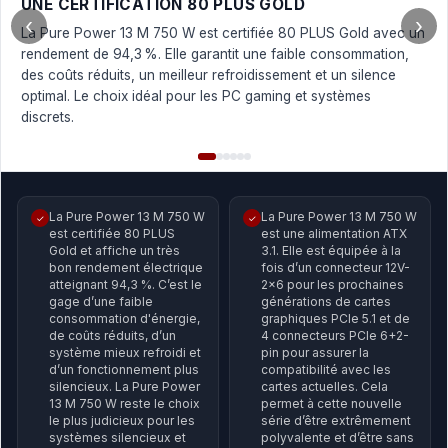
UNE CERTIFICATION 80 PLUS GOLD
‹
›
La Pure Power 13 M 750 W est certifiée 80 PLUS Gold avec un
rendement de 94,3 %. Elle garantit une faible consommation,
des coûts réduits, un meilleur refroidissement et un silence
optimal. Le choix idéal pour les PC gaming et systèmes
discrets.
La Pure Power 13 M 750 W
La Pure Power 13 M 750 W
✓
✓
est certifiée 80 PLUS
est une alimentation ATX
Gold et affiche un très
3.1. Elle est équipée à la
bon rendement électrique
fois d’un connecteur 12V-
atteignant 94,3 %. C’est le
2x6 pour les prochaines
gage d’une faible
générations de cartes
consommation d'énergie,
graphiques PCIe 5.1 et de
de coûts réduits, d’un
4 connecteurs PCIe 6+2-
système mieux refroidi et
pin pour assurer la
d’un fonctionnement plus
compatibilité avec les
silencieux. La Pure Power
cartes actuelles. Cela
13 M 750 W reste le choix
permet à cette nouvelle
le plus judicieux pour les
série d’être extrêmement
systèmes silencieux et
polyvalente et d’être sans