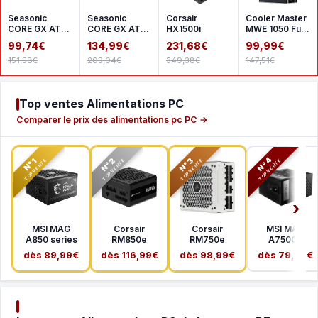
Seasonic
Seasonic
Corsair
Cooler Master
CORE GX ATX
CORE GX ATX
HX1500i
MWE 1050 Full
3 2024 650 W
3 2024 850 W
Modular V2
99,74€
134,99€
231,68€
99,99€
- White
- White
ATX 3.1
151,58€
203,04€
349,38€
147,51€
Top ventes Alimentations PC
Comparer le prix des alimentations pc PC →
N°2
N°3
N°4
N°1
TOP VENTE
TOP VENTE
TOP VENTE
TOP VENTE
MSI MAG
Corsair
Corsair
MSI MAG
A850 series
RM850e
RM750e
A750GL
dès 89,99€
dès 116,99€
dès 98,99€
dès 79,99€