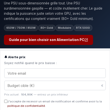
Une PSU sous-dimensionnée grille tout. Une PSU
surdimensionnée gaspille — et coûte inutilement cher. Le guide
indique la puissance juste selon votre GPU, avec les
certifications qui comptent vraiment (80+ Gold minimum).
650W / 750W / 850W
80+ Gold
Modulaire
RTX 5000
Guide pour bien choisir son Alimentation PC
🔔 Alerte prix
Soyez notifié quand le prix baisse :
€
Prix actuel :
104,90€
— entrez un prix inférieur
J'accepte de recevoir un email de notification et confirme avoir lu la
politique de confidentialité
.