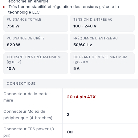
économe en énergie
Très bonne stabilité et régulation des tensions grâce à la
technologie LLC
PUISSANCE TOTALE
TENSION D'ENTRÉE AC
750 W
100 - 240 V
PUISSANCE DE CRÊTE
FRÉQUENCE D'ENTRÉE AC
820 W
50/60 Hz
COURANT D'ENTRÉE MAXIMUM
COURANT D'ENTRÉE MAXIMUM
(@110 V)
(@220 V)
10 A
5 A
CONNECTIQUE
Connecteur de la carte
20+4 pin ATX
mère
Connecteur Molex de
2
périphérique (4-broches)
Connecteur EPS power (8-
Oui
pin)