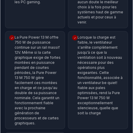
les PC gaming.
aucun doute le meilleur
choix à la fois pour les
systèmes haut de gamme
actuels et pour ceux à
venir.
La Pure Power 13 M offre
Lorsque la charge est
✓
✓
750 W de puissance
faible, le ventilateur
continue sur un rail massif
s'arrête complètement
12V. Même si la carte
jusqu'à ce que la
graphique exige de fortes
ventilation soit à nouveau
montées en puissance
nécessaire pour des
pendant de courtes
opérations plus
périodes, la Pure Power
exigeantes. Cette
13 M 750 W gère
fonctionnalité, associée à
facilement ces montées
un ventilateur be quiet!
en charge et ce jusqu'au
fiable aux pales
double de sa puissance
optimisées, rend la Pure
nominale. Cela garantit un
Power 13 M 750 W
fonctionnement fiable
exceptionnellement
avec la prochaine
silencieuse, quelle que
génération de
soit la charge
processeurs et de cartes
graphiques.