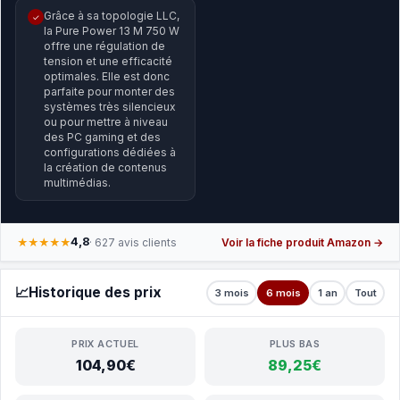
Grâce à sa topologie LLC,
✓
la Pure Power 13 M 750 W
offre une régulation de
tension et une efficacité
optimales. Elle est donc
parfaite pour monter des
systèmes très silencieux
ou pour mettre à niveau
des PC gaming et des
configurations dédiées à
la création de contenus
multimédias.
4,8
★★★★★
· 627 avis clients
Voir la fiche produit Amazon →
📈
Historique des prix
3 mois
6 mois
1 an
Tout
PRIX ACTUEL
PLUS BAS
104,90€
89,25€