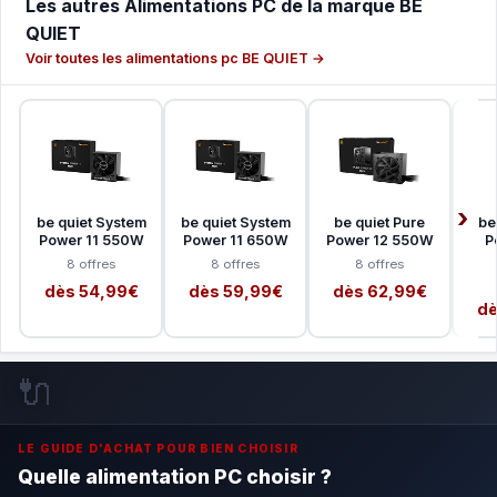
Les autres Alimentations PC de la marque BE
QUIET
Voir toutes les alimentations pc BE QUIET →
be quiet System
be quiet System
be quiet Pure
be
Power 11 550W
Power 11 650W
Power 12 550W
P
8 offres
8 offres
8 offres
dès 54,99€
dès 59,99€
dès 62,99€
dè
🔌
LE GUIDE D'ACHAT POUR BIEN CHOISIR
Quelle alimentation PC choisir ?