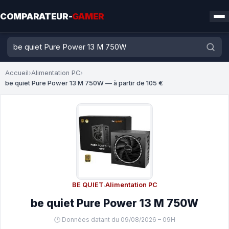
COMPARATEUR-
GAMER
Accueil
›
Alimentation PC
›
be quiet Pure Power 13 M 750W — à partir de 105 €
BE QUIET
·
Alimentation PC
be quiet Pure Power 13 M 750W
🕐 Données datant du 09/08/2026 – 09H