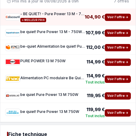
🕐 Prix mis à jour le 09/08/2026 à 09h
7 offres
- BE QUIET! - Pure Power 13 M - 750 W - BP026EU - Silencieuse et Efficace
104,90 €
Voir l'offre →
⭐ MEILLEUR PRIX
be quiet! Pure Power 13 M - 750W ( 10 de reduction avec le code promo KOO )
107,99 €
Voir l'offre →
be-quiet Alimentation be quiet! Pure Power 13 M 750W 80 PLUS Gold ATX Black
112,00 €
Voir l'offre →
PURE POWER 13 M 750W
114,99 €
Voir l'offre →
114,99 €
Alimentation PC modulaire Be Quiet Pure Power 13 M 750W 80 PLUS Gold Black
Voir l'offre →
Tout inclus
be quiet Pure Power 13 M 750W
119,95 €
Voir l'offre →
119,99 €
be quiet! Pure Power 13 M 750W
Voir l'offre →
Tout inclus
Fiche technique