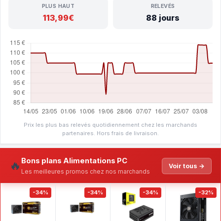
PLUS HAUT
RELEVÉS
113,99€
88 jours
Prix les plus bas relevés quotidiennement chez les marchands
partenaires. Hors frais de livraison.
Bons plans Alimentations PC
🔥
Voir tous →
Les meilleures promos chez nos marchands
-34%
-34%
-34%
-32%