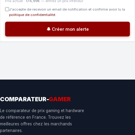
Prix actuel :
174,99€
— entrez un prix inférieur
J'accepte de recevoir un email de notification et confirme avoir lu la
politique de confidentialité
.
🔔 Créer mon alerte
COMPARATEUR-
GAMER
Le comparateur de prix gaming et hardware
de référence en France. Trouvez les
meilleures offres chez les marchands
partenaires.