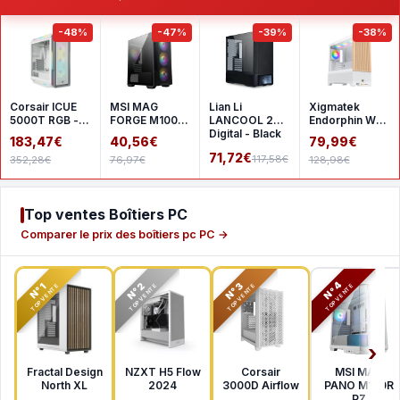
-48%
-47%
-39%
-38%
Corsair ICUE
MSI MAG
Lian Li
Xigmatek
5000T RGB -
FORGE M100R
LANCOOL 207
Endorphin WD
White
- Black
Digital - Black
- White
183,47€
40,56€
79,99€
71,72€
117,58€
352,28€
76,97€
128,98€
Top ventes Boîtiers PC
Comparer le prix des boîtiers pc PC →
N°2
N°3
N°4
N°1
TOP VENTE
TOP VENTE
TOP VENTE
TOP VENTE
Fractal Design
NZXT H5 Flow
Corsair
MSI MAG
North XL
2024
3000D Airflow
PANO M100R
PZ