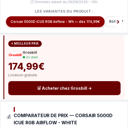
🕐 Données datant du 09/08/2026 – 13H
LES VARIANTES DU PRODUIT :
Boitier P
Corsair 5000D iCUE RGB Airflow - Wh — dès 174,99€
⭐ MEILLEUR PRIX
Grosbill
● En stock
174,99€
Livraison gratuite
🛒 Acheter chez Grosbill →
COMPARATEUR DE PRIX — CORSAIR 5000D
💰
ICUE RGB AIRFLOW - WHITE