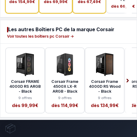
dès 154,99€
dès 69,99€
dès 67,49€
dès 66,99€
Les autres Boîtiers PC de la marque Corsair
Voir toutes les boîtiers pc Corsair →
Corsair FRAME
Corsair Frame
Corsair Frame
Cors
4000D RS ARGB
4500X LX-R
4000D RS Wood
RS
- Black
ARGB - Black
- Black
9 offres
9 offres
9 offres
dès 99,99€
dès 114,99€
dès 134,99€
dè
📦