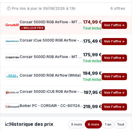
🕐 Prix mis à jour le 09/08/2026 à 13h
6 offres
174,99 €
Corsair 5000D RGB AirFlow - MT Sans Alim E-ATX - White
Voir l'offre →
Tout inclus
⭐ MEILLEUR PRIX
Corsair iCue 5000D RGB Airflow - White ( 10 de reduction avec le code promo KOO )
175,49 €
Voir l'offre →
175,99 €
Corsair 5000D RGB AirFlow - MT Sans Alim E-ATX - Blanc
Voir l'offre →
Tout inclus
194,99 €
Corsair 5000D RGB Airflow (White)
Voir l'offre →
Tout inclus
Corsair 5000D iCUE RGB Airflow - White
197,95 €
Voir l'offre →
Boitier PC - CORSAIR - CC-9011243-WW - ICUE 5000D RGB AIRFLOW - Moyen-tour - 3 fans AF120
219,99 €
Voir l'offre →
📈
Historique des prix
3 mois
6 mois
1 an
Tout