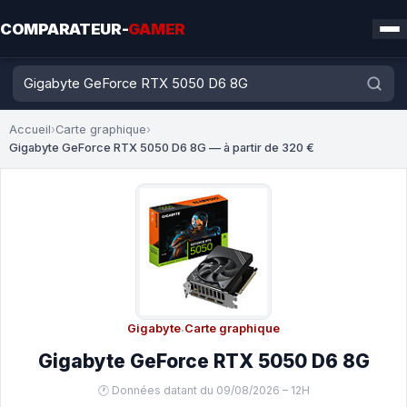
COMPARATEUR-
GAMER
Accueil
›
Carte graphique
›
Gigabyte GeForce RTX 5050 D6 8G — à partir de 320 €
Gigabyte
·
Carte graphique
Gigabyte GeForce RTX 5050 D6 8G
🕐 Données datant du 09/08/2026 – 12H