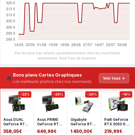
Prix les plus bas relevés quotidiennement chez les marchands
partenaires. Hors frais de livraison.
Bons plans Cartes Graphiques
🔥
Voir tous →
Les meilleures promos chez nos marchands
-22%
-20%
-20%
-19%
Asus DUAL
Asus PRIME
Gigabyte
Palit GeForce
GeForce RTX
GeForce RTX
GeForce RTX
RTX 3050 6 Go
5060 8GB
5070 12GB
5080 AERO OC
StormX
358,05€
649,99€
1 450,00€
219,99€
GDDR7 OC
GDDR7 OC
SFF 16G