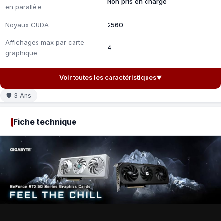
Non pris en charge
en parallèle
Noyaux CUDA
2560
Affichages max par carte
4
graphique
Voir toutes les caractéristiques
▼
🛡 3 Ans
Fiche technique