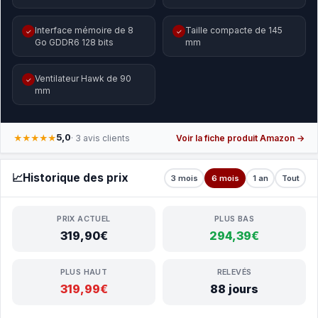
Interface mémoire de 8
Taille compacte de 145
✓
✓
Go GDDR6 128 bits
mm
Ventilateur Hawk de 90
✓
mm
5,0
★★★★★
· 3 avis clients
Voir la fiche produit Amazon →
📈
Historique des prix
3 mois
6 mois
1 an
Tout
PRIX ACTUEL
PLUS BAS
319,90€
294,39€
PLUS HAUT
RELEVÉS
319,99€
88 jours