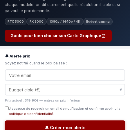
chaque modèle, on dit clairement quelle résolution il cible et si
ça vaut le prix demandé.
RTX 5000
RX 9000
1080p / 1440p / 4K
Budget gaming
Guide pour bien choisir son Carte Graphique
🔔 Alerte prix
Soyez notifié quand le prix baisse :
€
Prix actuel :
319,90€
— entrez un prix inférieur
J'accepte de recevoir un email de notification et confirme avoir lu la
politique de confidentialité
.
🔔 Créer mon alerte