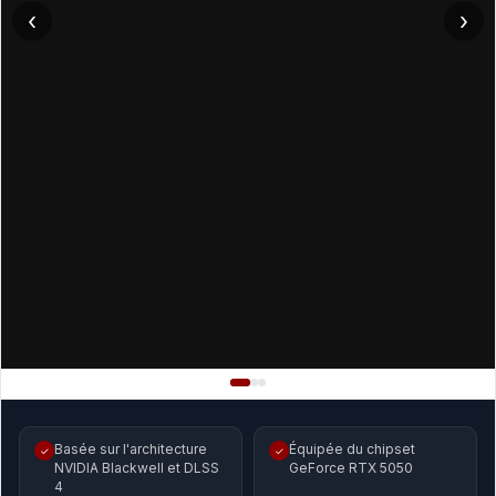
‹
›
Basée sur l'architecture
Équipée du chipset
✓
✓
NVIDIA Blackwell et DLSS
GeForce RTX 5050
4