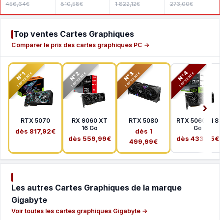
456,64€
810,58€
1 822,12€
273,00€
Top ventes Cartes Graphiques
Comparer le prix des cartes graphiques PC →
N°2
N°3
N°4
N°1
TOP VENTE
TOP VENTE
TOP VENTE
TOP VENTE
RTX 5070
RX 9060 XT
RTX 5080
RTX 5060 Ti 8
16 Go
Go
dès 817,92€
dès 1
dès 559,99€
dès 433,65€
499,99€
Les autres Cartes Graphiques de la marque
Gigabyte
Voir toutes les cartes graphiques Gigabyte →