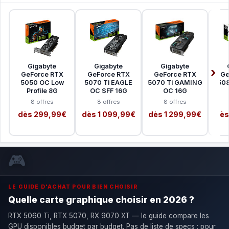
Gigabyte
Gigabyte
Gigabyte
GeForce RTX
GeForce RTX
GeForce RTX
Ge
5050 OC Low
5070 Ti EAGLE
5070 Ti GAMING
50
Profile 8G
OC SFF 16G
OC 16G
8 offres
8 offres
8 offres
dès 299,99€
dès 1 099,99€
dès 1 299,99€
dès
🎮
LE GUIDE D'ACHAT POUR BIEN CHOISIR
Quelle carte graphique choisir en 2026 ?
RTX 5060 Ti, RTX 5070, RX 9070 XT — le guide compare les
GPU disponibles budget par budget. Pas de liste de specs : pour