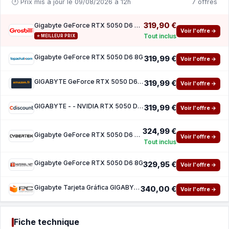
🕐 Prix mis à jour le 09/08/2026 à 12h
7 offres
319,90 €
Gigabyte GeForce RTX 5050 D6 8 Go
Voir l'offre →
Tout inclus
⭐ MEILLEUR PRIX
Gigabyte GeForce RTX 5050 D6 8G
319,99 €
Voir l'offre →
GIGABYTE GeForce RTX 5050 D6 8G Carte Graphique - 8GB GDDR6, 128bit, PCI-E 5.0, 2572MHz Fr
319,99 €
Voir l'offre →
GIGABYTE - - NVIDIA RTX 5050 D6 - 8 Go
319,99 €
Voir l'offre →
324,99 €
Gigabyte GeForce RTX 5050 D6 8G
Voir l'offre →
Tout inclus
Gigabyte GeForce RTX 5050 D6 8G
329,95 €
Voir l'offre →
Gigabyte Tarjeta Gráfica GIGABYTE GeForce RTX 5050 8GB GDDR6 Reflex 2 RTX AI DLSS4
340,00 €
Voir l'offre →
Fiche technique