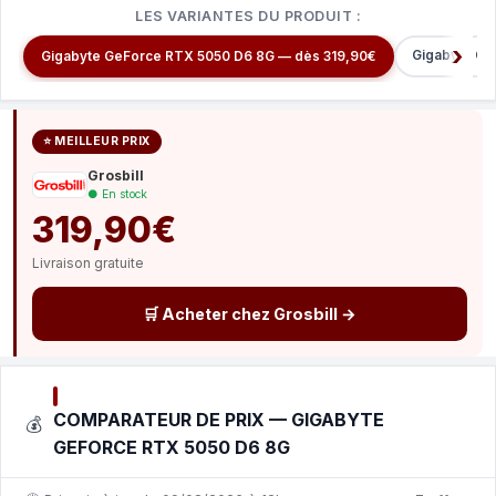
LES VARIANTES DU PRODUIT :
Gigabyte Ge
Gigabyte GeForce RTX 5050 D6 8G — dès 319,90€
⭐ MEILLEUR PRIX
Grosbill
● En stock
319,90€
Livraison gratuite
🛒 Acheter chez Grosbill →
COMPARATEUR DE PRIX — GIGABYTE
💰
GEFORCE RTX 5050 D6 8G