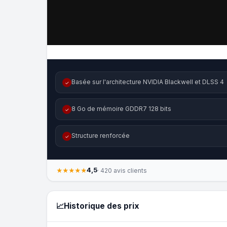
Basée sur l'architecture NVIDIA Blackwell et DLSS 4
✓
8 Go de mémoire GDDR7 128 bits
✓
Structure renforcée
✓
4,5
★★★★★
· 420 avis clients
📈
Historique des prix