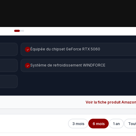
Équipée du chipset GeForce RTX 5060
✓
Système de refroidissement WINDFORCE
✓
Voir la fiche produit Amazo
3 mois
6 mois
1 an
Tou