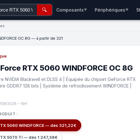
🔍
Composants
Périphériques
S
▼
▼
ées
DFORCE OC 8G — à partir de 321
que
eForce RTX 5060 WINDFORCE OC 8G
ure NVIDIA Blackwell et DLSS 4 | Équipée du chipset GeForce RTX
re GDDR7 128 bits | Système de refroidissement WINDFORCE |
/08/2026 – 19H
RODUIT :
RTX 5060 WINDFORCE — dès 321,22€
TX 5070 Ti — dès 1 247,38€