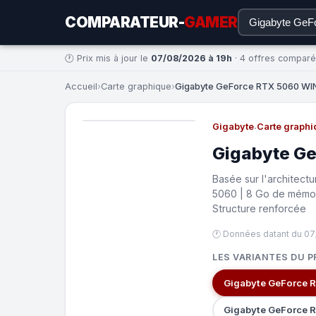
COMPARATEUR-
GAMER
🕐 Prix mis à jour le
07/08/2026 à 19h
· 4 offres compar
Accueil
›
Carte graphique
›
Gigabyte GeForce RTX 5060 WIN
Gigabyte
·
Carte graphi
Gigabyte G
Basée sur l'architect
5060 | 8 Go de mémoi
Structure renforcée
🕐 Données datant du 07
LES VARIANTES DU P
Gigabyte GeForce 
Gigabyte GeForce R