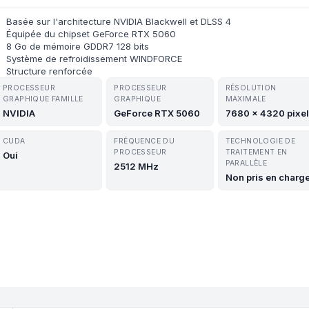
Basée sur l'architecture NVIDIA Blackwell et DLSS 4
Équipée du chipset GeForce RTX 5060
8 Go de mémoire GDDR7 128 bits
Système de refroidissement WINDFORCE
Structure renforcée
PROCESSEUR
PROCESSEUR
RÉSOLUTION
GRAPHIQUE FAMILLE
GRAPHIQUE
MAXIMALE
NVIDIA
GeForce RTX 5060
7680 x 4320 pixe
CUDA
FRÉQUENCE DU
TECHNOLOGIE DE
PROCESSEUR
TRAITEMENT EN
Oui
PARALLÈLE
2512 MHz
Non pris en charg