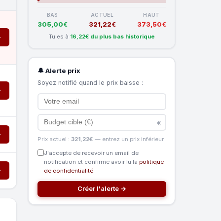
BAS
ACTUEL
HAUT
305,00€
321,22€
373,50€
Tu es à
16,22€ du plus bas historique
→
🔔 Alerte prix
Soyez notifié quand le prix baisse :
→
€
→
Prix actuel :
321,22€
— entrez un prix inférieur
J'accepte de recevoir un email de
notification et confirme avoir lu la
politique
→
de confidentialité
.
Créer l'alerte →