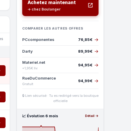
Achetez maintenant
→ chez Boulanger
COMPARER LES AUTRES OFFRES
→
es
PCcomponentes
76,85€
→
Darty
89,99€
Materiel.net
→
94,95€
+1,95€ liv.
→
RueDuCommerce
→
94,99€
Gratuit
🔒 Lien sécurisé · Tu es redirigé vers la boutique
→
officielle
📈 Évolution 6 mois
Détail →
→