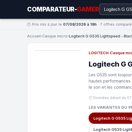
COMPARATEUR-
GAMER
🕐 Prix mis à jour le
07/08/2026 à 18h
· 7 offres compar
Accueil
›
Casque micro
›
Logitech G G535 Lightspeed - Black
LOGITECH
·
Casque mic
Logitech G 
Les G535 sont toujour
hautes performances a
le son et les command
🕐 Données datant du 07
LES VARIANTES DU P
Logitech G535 Ligh