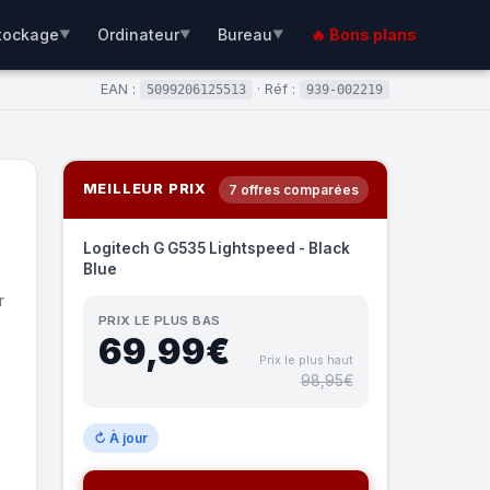
tockage
Ordinateur
Bureau
🔥 Bons plans
▼
▼
▼
EAN :
· Réf :
5099206125513
939-002219
MEILLEUR PRIX
7 offres comparées
Logitech G G535 Lightspeed - Black
Blue
r
PRIX LE PLUS BAS
69,99€
Prix le plus haut
98,95€
↻ À jour