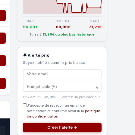
→
BAS
ACTUEL
HAUT
56,03€
69,99€
71,21€
Tu es à
13,96€ du plus bas historique
→
🔔 Alerte prix
→
Soyez notifié quand le prix baisse :
→
€
Prix actuel :
69,99€
— entrez un prix inférieur
J'accepte de recevoir un email de
notification et confirme avoir lu la
politique
de confidentialité
.
Créer l'alerte →