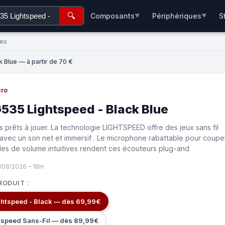
🔍
Composants
Périphériques
S
▼
▼
ées
 Blue — à partir de 70 €
ro
G535 Lightspeed - Black Blue
s prêts à jouer. La technologie LIGHTSPEED offre des jeux sans fil
vec un son net et immersif . Le microphone rabattable pour coupe
es de volume intuitives rendent ces écouteurs plug-and
/08/2026 – 18H
RODUIT :
Logitech G G535 Lightspeed - Black — dès 69,99€
tspeed Sans-Fil — dès 89,99€