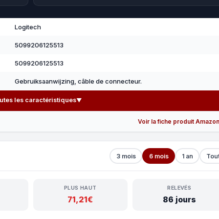
Logitech
5099206125513
5099206125513
Gebruiksaanwijzing, câble de connecteur.
outes les caractéristiques
▼
Voir la fiche produit Amazo
3 mois
6 mois
1 an
Tou
PLUS HAUT
RELEVÉS
71,21€
86 jours