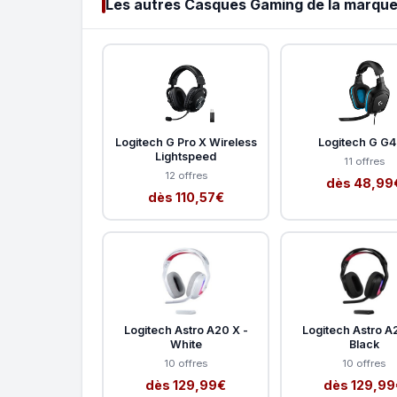
Les autres Casques Gaming de la marq
Logitech G Pro X Wireless
Logitech G G
Lightspeed
11 offres
12 offres
dès 48,99
dès 110,57€
Logitech Astro A20 X -
Logitech Astro A
White
Black
10 offres
10 offres
dès 129,99€
dès 129,99