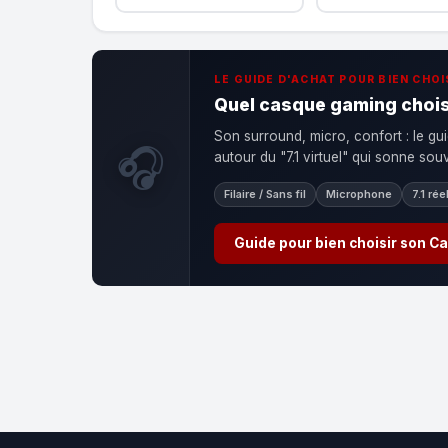
LE GUIDE D'ACHAT POUR BIEN CHOI
Quel casque gaming chois
Son surround, micro, confort : le gui
🎧
autour du "7.1 virtuel" qui sonne so
Filaire / Sans fil
Microphone
7.1 rée
Guide pour bien choisir son 