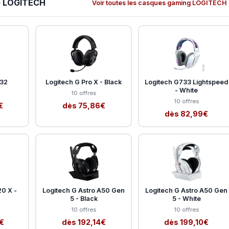
ue LOGITECH
Voir toutes les casques gaming LOGITECH
432
Logitech G Pro X - Black
Logitech G733 Lightspeed
- White
10 offres
10 offres
€
dès 75,86€
dès 82,99€
20 X -
Logitech G Astro A50 Gen
Logitech G Astro A50 Gen
5 - Black
5 - White
10 offres
10 offres
€
dès 192,14€
dès 199,10€