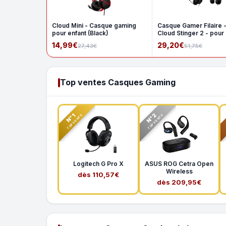
Cloud Mini - Casque gaming
Casque Gamer Filaire 
pour enfant (Black)
Cloud Stinger 2 - pour
14,99€
29,20€
27,43€
51,75€
Top ventes Casques Gaming
N°2
N°1
TOP VENTE
TOP VENTE
Logitech G Pro X
ASUS ROG Cetra Open
Wireless
dès 110,57€
dès 209,95€