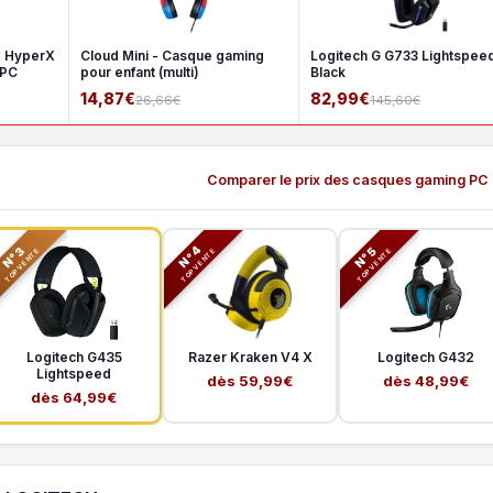
- HyperX
Cloud Mini - Casque gaming
Logitech G G733 Lightspeed
 PC
pour enfant (multi)
Black
14,87€
82,99€
26,66€
145,60€
Comparer le prix des casques gaming PC
N°3
N°5
N°4
TOP VENTE
TOP VENTE
TOP VENTE
Logitech G435
Razer Kraken V4 X
Logitech G432
Lightspeed
dès 59,99€
dès 48,99€
dès 64,99€