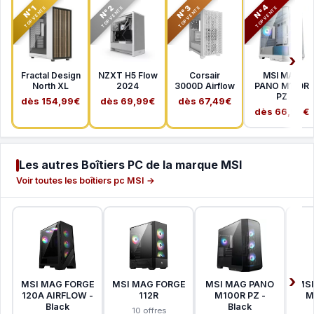
N°2
N°3
N°4
N°1
TOP VENTE
TOP VENTE
TOP VENTE
TOP VENTE
Fractal Design
NZXT H5 Flow
Corsair
MSI MAG
North XL
2024
3000D Airflow
PANO M100R
PZ
dès 154,99€
dès 69,99€
dès 67,49€
dès 66,99€
Les autres Boîtiers PC de la marque MSI
Voir toutes les boîtiers pc MSI →
MSI MAG FORGE
MSI MAG FORGE
MSI MAG PANO
MSI
120A AIRFLOW -
112R
M100R PZ -
M
Black
Black
10 offres