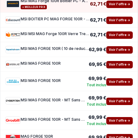
MSI MAG Forge 100R Boîtier PC - ATX, Moyen Tour, Support GPU jusqu'à 330 mm, Ventilateurs
62,71 €
Voir l'offre →
⭐ MEILLEUR PRIX
MSI BOITIER PC MAG FORGE 100R - Black - Verre trempe - Format ATX (306-7G03R21-809)
62,71 €
Voir l'offre →
MSI MSI MAG Forge 100R Verre Trempé USB 3.2 ARGB Black
62,71 €
Voir l'offre →
MSI MAG FORGE 100R ( 10 de reduction avec le code promo KOO )
62,99 €
Voir l'offre →
MSI MAG FORGE 100R
69,95 €
Voir l'offre →
69,99 €
MSI MAG FORGE 100R
Voir l'offre →
Tout inclus
69,99 €
MSI MAG FORGE 100R - MT Sans Alim ATX
Voir l'offre →
Tout inclus
69,99 €
MSI MAG FORGE 100R - MT Sans Alim ATX
Voir l'offre →
Tout inclus
MAG FORGE 100R
69,99 €
Voir l'offre →