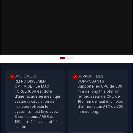
SYSTÈME DE
SUPPORT DES
✓
✓
REFROIDISSEMENT
COMPOSANTS -
OPTIMISÉ - Le MAG
Supporte les GPU de 330
FORGE 100R est doté
mm de long (4 slots), un
d'une façade en mesh qui
refroidisseur de CPU de
assure la circulation de
160 mm de haut et un bloc
l'air pour refroidir le
d'alimentation ATX de 200
système. Il est livré avec
mm de long.
3 ventilateurs ARGB de
120 mm : 2 à l'avant et 1 à
l'arrière.