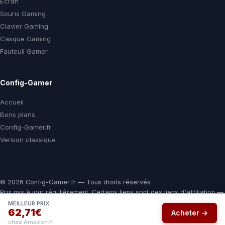
Ecran
Souris Gaming
Clavier Gaming
Casque Gaming
Fauteuil Gamer
Config-Gamer
Accueil
Bons plans
Config-Gamer.fr
Version classique
© 2026 Config-Gamer.fr — Tous droits réservés
Prix mis à jour régulièrement. Certains liens sont des liens d'affiliation —
vous payez le même prix chez le marchand, une commission nous aide
MEILLEUR PRIX
62,71€
à financer ce comparateur gratuit.
Acheter →
chez Amazon.fr