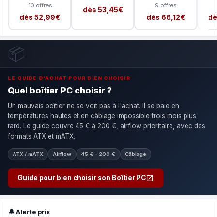
10 offres
9 offres
dès 53,45€
dès 52,99€
dès 66,12€
dè
📦
LE GUIDE D'ACHAT POUR BIEN CHOISIR
Quel boîtier PC choisir ?
Un mauvais boîtier ne se voit pas à l'achat. Il se paie en
températures hautes et en câblage impossible trois mois plus
tard. Le guide couvre 45 € à 200 €, airflow prioritaire, avec des
formats ATX et mATX.
ATX / mATX
Airflow
45 € – 200 €
Câblage
Guide pour bien choisir son Boîtier PC
🔔 Alerte prix