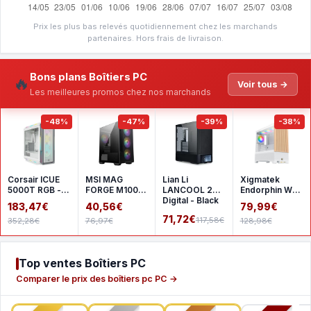
Prix les plus bas relevés quotidiennement chez les marchands
partenaires. Hors frais de livraison.
Bons plans Boîtiers PC
🔥
Voir tous →
Les meilleures promos chez nos marchands
-48%
-47%
-39%
-38%
Corsair ICUE
MSI MAG
Lian Li
Xigmatek
5000T RGB -
FORGE M100R
LANCOOL 207
Endorphin WD
White
- Black
Digital - Black
- White
183,47€
40,56€
79,99€
71,72€
117,58€
352,28€
76,97€
128,98€
Top ventes Boîtiers PC
Comparer le prix des boîtiers pc PC →