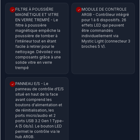
FILTRE À POUSSIÈRE
MODULE DE CONTROLE
✓
✓
MAGNÉTIQUE ET VITRE
ARGB - Contrôleur intégré
EN VERRE TREMPÉ - Le
pour 1 à 6 dispositifs. 26
filtre à poussière
effets LED qui peuvent
magnétique empêche la
être commandés
poussière de tomber à
individuellement via
l'intérieur tout en étant
Mystic Light (connecteur 3
facile à retirer pour le
broches 5 V).
nettoyage. Dévoilez vos
composants grâce à une
solide vitre en verre
trempé
PANNEAU E/S - Le
✓
panneau de contrôle d'E/S
situé en haut de la face
avant comprend les
boutons d'alimentation et
de réinitialisation, les
ports micro/audio et 2
ports USB 3.2 Gen 1 Type-
A (5 Gb/s). Le bouton LED
permet le contrôle via le
hub ARGB.