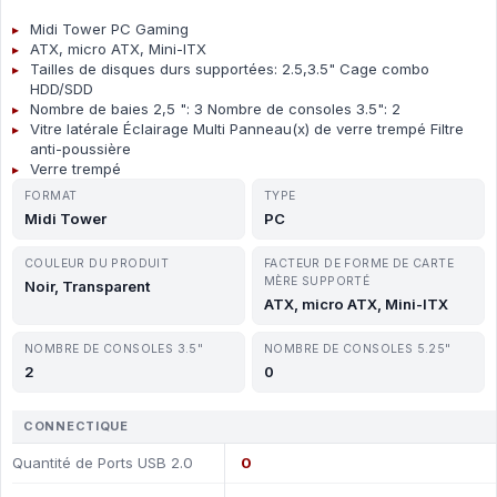
Midi Tower PC Gaming
ATX, micro ATX, Mini-ITX
Tailles de disques durs supportées: 2.5,3.5" Cage combo
HDD/SDD
Nombre de baies 2,5 ": 3 Nombre de consoles 3.5": 2
Vitre latérale Éclairage Multi Panneau(x) de verre trempé Filtre
anti-poussière
Verre trempé
FORMAT
TYPE
Midi Tower
PC
COULEUR DU PRODUIT
FACTEUR DE FORME DE CARTE
MÈRE SUPPORTÉ
Noir, Transparent
ATX, micro ATX, Mini-ITX
NOMBRE DE CONSOLES 3.5"
NOMBRE DE CONSOLES 5.25"
2
0
CONNECTIQUE
Quantité de Ports USB 2.0
0