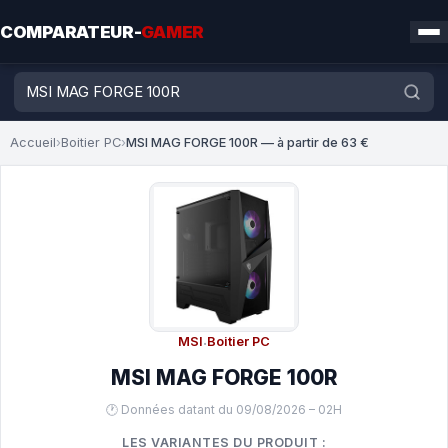
COMPARATEUR-
GAMER
Accueil
›
Boitier PC
›
MSI MAG FORGE 100R — à partir de 63 €
MSI
·
Boitier PC
MSI MAG FORGE 100R
🕐 Données datant du 09/08/2026 – 02H
LES VARIANTES DU PRODUIT :