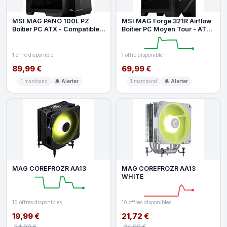
MSI MAG PANO 100L PZ
MSI MAG Forge 321R Airflow
Boîtier PC ATX - Compatible
Boîtier PC Moyen Tour - ATX,
Installation Verticale de Carte
Compatible avec Les GPU
1 offre disponible
1 offre disponible
89,99 €
69,99 €
1 marchand
🔔 Alerter
1 marchand
🔔 Alerter
MAG COREFROZR AA13
MAG COREFROZR AA13
WHITE
10 offres disponibles
10 offres disponibles
19,99 €
21,72 €
24,99 €
24,99 €