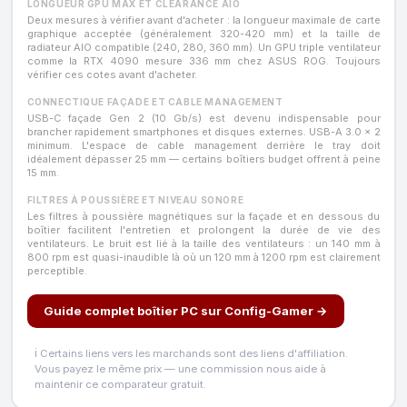
LONGUEUR GPU MAX ET CLEARANCE AIO
Deux mesures à vérifier avant d'acheter : la longueur maximale de carte
graphique acceptée (généralement 320-420 mm) et la taille de
radiateur AIO compatible (240, 280, 360 mm). Un GPU triple ventilateur
comme la RTX 4090 mesure 336 mm chez ASUS ROG. Toujours
vérifier ces cotes avant d'acheter.
CONNECTIQUE FAÇADE ET CABLE MANAGEMENT
USB-C façade Gen 2 (10 Gb/s) est devenu indispensable pour
brancher rapidement smartphones et disques externes. USB-A 3.0 × 2
minimum. L'espace de cable management derrière le tray doit
idéalement dépasser 25 mm — certains boîtiers budget offrent à peine
15 mm.
FILTRES À POUSSIÈRE ET NIVEAU SONORE
Les filtres à poussière magnétiques sur la façade et en dessous du
boîtier facilitent l'entretien et prolongent la durée de vie des
ventilateurs. Le bruit est lié à la taille des ventilateurs : un 140 mm à
800 rpm est quasi-inaudible là où un 120 mm à 1200 rpm est clairement
perceptible.
Guide complet boîtier PC sur Config-Gamer →
ℹ️ Certains liens vers les marchands sont des liens d'affiliation.
Vous payez le même prix — une commission nous aide à
maintenir ce comparateur gratuit.