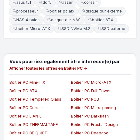
🔍
asus tuf
🔍
ddr5
🔍
razer
🔍
corsair
🔍
processeur
🔍
boitier pc atx
🔍
disque dur externe
🔍
NAS 4 baies
🔍
disque dur NAS
🔍
boitier ATX
🔍
boitier Micro-ATX
🔍
SSD NVMe M.2
🔍
SSD externe
Vous pourriez également être intéressé(e) par
Afficher toutes les offres en Boîtier PC →
Boîtier PC Mini-ITX
Boîtier PC Micro-ATX
Boîtier PC ATX
Boîtier PC Full-Tower
Boîtier PC Tempered Glass
Boîtier PC RGB
Boîtier PC Corsair
Boîtier PC Mars-gaming
Boîtier PC LIAN LI
Boîtier PC Darkflash
Boîtier PC THERMALTAKE
Boîtier PC Fractal Design
Boîtier PC BE QUIET
Boîtier PC Deepcool