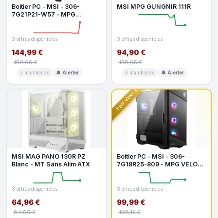
Boitier PC - MSI - 306-
MSI MPG GUNGNIR 111R
7G21P21-W57 - MPG
GUNGNIR 300P AIRFLOW
3 offres disponibles
3 offres disponibles
144,99 €
94,90 €
159,99 €
139,95 €
3 marchands
🔔 Alerter
3 marchands
🔔 Alerter
TOP VENTE
MSI MAG PANO 130R PZ
Boitier PC - MSI - 306-
Blanc - MT Sans Alim ATX
7G18R25-809 - MPG VELOX
100R
3 offres disponibles
3 offres disponibles
64,96 €
99,99 €
94,99 €
108,12 €