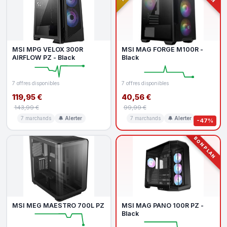
MSI MPG VELOX 300R
MSI MAG FORGE M100R -
AIRFLOW PZ - Black
Black
7 offres disponibles
7 offres disponibles
119,95 €
40,56 €
143,99 €
99,99 €
7 marchands
🔔 Alerter
7 marchands
🔔 Alerter
-47%
BON PLAN
MSI MEG MAESTRO 700L PZ
MSI MAG PANO 100R PZ -
Black