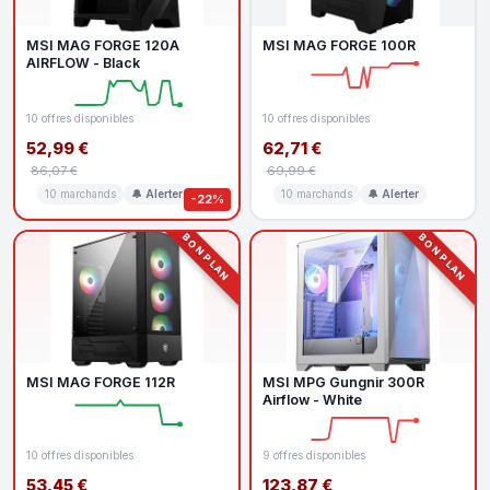
MSI MAG FORGE 120A
MSI MAG FORGE 100R
AIRFLOW - Black
10 offres disponibles
10 offres disponibles
52,99 €
62,71 €
86,07 €
69,99 €
10 marchands
🔔 Alerter
10 marchands
🔔 Alerter
-22%
BON PLAN
BON PLAN
MSI MAG FORGE 112R
MSI MPG Gungnir 300R
Airflow - White
10 offres disponibles
9 offres disponibles
53,45 €
123,87 €