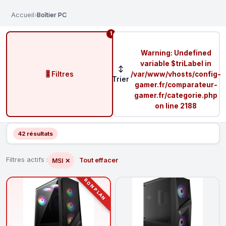
Accueil
›
Boîtier PC
1
Warning
: Undefined
variable $triLabel in
↕
🎚️ Filtres
/var/www/vhosts/config-
Trier
gamer.fr/comparateur-
gamer.fr/categorie.php
on line
2188
42 résultats
Filtres actifs :
Tout effacer
MSI
✕
BON PLAN