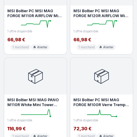
MSI Boîtier PC MSI MAG
MSI Boîtier PC MSI MAG
FORGE M110R AIRFLOW Mini
FORGE M120R AIRFLOW Mini
Tower Gaming RGB
Tower Gaming
1 offre disponible
1 offre disponible
66,98 €
66,98 €
1 marchand
🔔 Alerter
1 marchand
🔔 Alerter
📦
📦
MSI Boîtier MSI MAG PANO
MSI Boîtier PC MSI MAG
M110R White Mini Tower
FORGE M100R Verre Trempé
ARGB Vue Panoramique 270°
ARGB Black Joker II
1 offre disponible
1 offre disponible
116,99 €
72,30 €
1 marchand
🔔 Alerter
1 marchand
🔔 Alerter