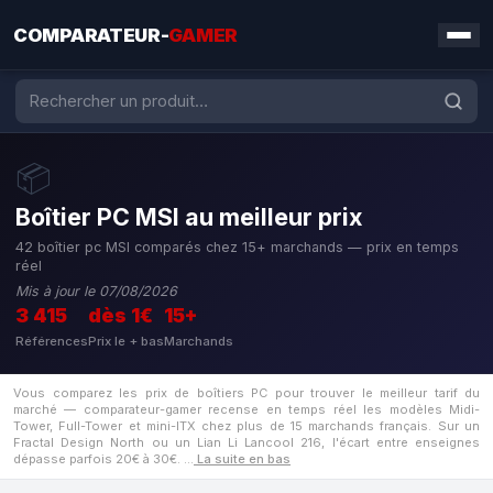
COMPARATEUR-
GAMER
📦
Boîtier PC MSI au meilleur prix
42 boîtier pc MSI comparés chez 15+ marchands — prix en temps
réel
Mis à jour le 07/08/2026
3 415
dès 1€
15+
Références
Prix le + bas
Marchands
Vous comparez les prix de boîtiers PC pour trouver le meilleur tarif du
marché — comparateur-gamer recense en temps réel les modèles Midi-
Tower, Full-Tower et mini-ITX chez plus de 15 marchands français. Sur un
Fractal Design North ou un Lian Li Lancool 216, l'écart entre enseignes
dépasse parfois 20€ à 30€.
…
La suite en bas