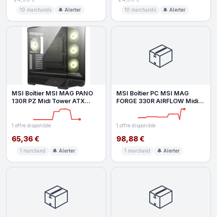
10 marchands
🔔 Alerter
10 marchands
🔔 Alerter
📦
MSI Boîtier MSI MAG PANO
MSI Boîtier PC MSI MAG
130R PZ Midi Tower ATX
FORGE 330R AIRFLOW Midi
Black USB-C Ventilation
Tower Black Transparent
optimisé
1 offre disponible
1 offre disponible
65,36 €
98,88 €
1 marchand
🔔 Alerter
1 marchand
🔔 Alerter
📦
📦