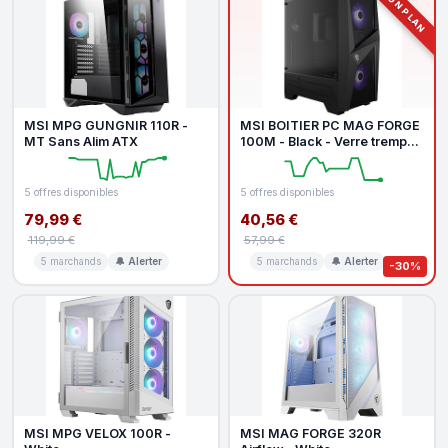
BON PLAN
MSI MPG GUNGNIR 110R -
MSI BOITIER PC MAG FORGE
MT Sans Alim ATX
100M - Black - Verre trempe -
Format ATX (306-7G03M21-
8
5 offres disponibles
5 offres disponibles
79,99 €
40,56 €
119,99 €
57,99 €
5 marchands
🔔 Alerter
5 marchands
🔔 Alerter
-30%
MSI MPG VELOX 100R -
MSI MAG FORGE 320R