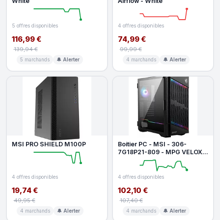
White
Airflow - White
5 offres disponibles
4 offres disponibles
116,99 €
74,99 €
139,94 €
99,99 €
5 marchands
🔔 Alerter
4 marchands
🔔 Alerter
MSI PRO SHIELD M100P
Boitier PC - MSI - 306-
7G18P21-809 - MPG VELOX
100P AIRFLOW
4 offres disponibles
4 offres disponibles
19,74 €
102,10 €
49,95 €
107,40 €
4 marchands
🔔 Alerter
4 marchands
🔔 Alerter