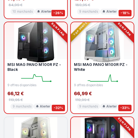
84,99 €
189,95 €
10 marchands
🔔 Alerter
9 marchands
🔔 Alerter
-26%
-18%
TOP VENTE
BON PLAN
BON PLAN
MSI MAG PANO M100R PZ -
MSI MAG PANO M100R PZ -
Black
White
9 offres disponibles
9 offres disponibles
66,12 €
66,99 €
119,95 €
119,99 €
9 marchands
🔔 Alerter
9 marchands
🔔 Alerter
-32%
-33%
BON PLAN