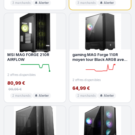
3 marchands
🔔 Alerter
3 marchands
🔔 Alerter
MSI MAG FORGE 210R
gaming MAG Forge 110R
AIRFLOW
moyen tour Black ARGB avec
panneau latéral
2 offres disponibles
2 offres disponibles
80,99 €
64,99 €
99,95 €
2 marchands
🔔 Alerter
2 marchands
🔔 Alerter