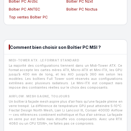
Boîtier PC Arctic
Boîtier PC Nzxt
Boîtier PC ANTEC
Boîtier PC Noctua
Top ventes Boîtier PC
Comment bien choisir son Boîtier PC MSI ?
MIDI-TOWER ATX : LE FORMAT STANDARD
La majorité des configurations tiennent dans un Midi-Tower ATX. Ce
format accepte les cartes mères ATX, Micro-ATX et Mini-ITX, les GPU
jusqu'à 400 mm de long, et les AIO jusqu'à 360 mm selon les
modèles. Les boîtiers Full Tower sont réservés aux configurations
extrêmes avec plusieurs radiateurs. Le Mini-ITX est compact mais
impose des contraintes réelles sur le choix des composants.
AIRFLOW : MESH GAGNE, TOUJOURS
Un boîtier à façade mesh aspire plus d'air frais qu'une façade pleine en
verre trempé. La différence de température GPU peut atteindre 5-10°C.
Fractal Design North Mesh, Lian Li Lancool III, Corsair 4000D Airflow
— ces références combinent esthétique et flux d'air sérieux. La façade
en verre pur est belle mais étouffe vos composants. Avec une RTX
4080 ou un CPU 125W+, ne faites pas ce compromis.