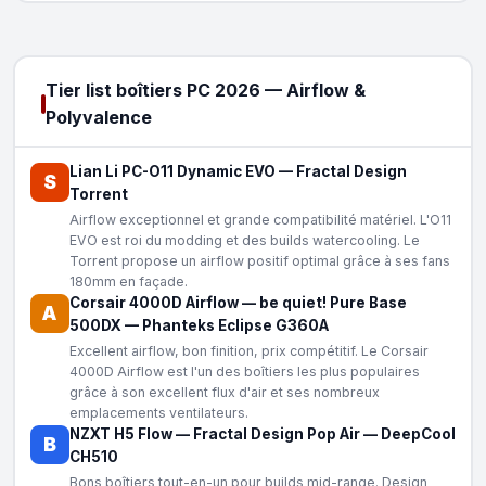
Tier list boîtiers PC 2026 — Airflow &
Polyvalence
Lian Li PC-O11 Dynamic EVO
—
Fractal Design
S
Torrent
Airflow exceptionnel et grande compatibilité matériel. L'O11
EVO est roi du modding et des builds watercooling. Le
Torrent propose un airflow positif optimal grâce à ses fans
180mm en façade.
Corsair 4000D Airflow
—
be quiet! Pure Base
A
500DX
—
Phanteks Eclipse G360A
Excellent airflow, bon finition, prix compétitif. Le Corsair
4000D Airflow est l'un des boîtiers les plus populaires
grâce à son excellent flux d'air et ses nombreux
emplacements ventilateurs.
NZXT H5 Flow
—
Fractal Design Pop Air
—
DeepCool
B
CH510
Bons boîtiers tout-en-un pour builds mid-range. Design