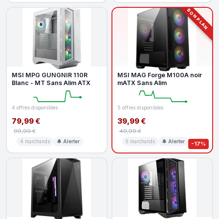
BON PLAN
MSI MPG GUNGNIR 110R
MSI MAG Forge M100A noir
Blanc - MT Sans Alim ATX
mATX Sans Alim
4 offres disponibles
5 offres disponibles
79,99 €
39,99 €
99,99 €
49,99 €
4 marchands
🔔 Alerter
5 marchands
🔔 Alerter
-17%