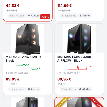
44,53 €
114,99 €
89,95 €
143,99 €
8 marchands
🔔 Alerter
8 marchands
🔔 Alerter
-33%
MSI MAG PANO 110R PZ -
MSI MAG FORGE 320R
Black
AIRFLOW - Black
8 offres disponibles
7 offres disponibles
69,99 €
69,95 €
89,99 €
84,99 €
8 marchands
🔔 Alerter
7 marchands
🔔 Alerter
TOP VENTE
BON PLAN