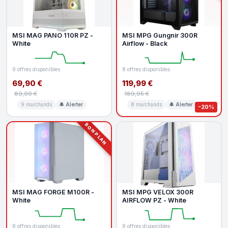
MSI MAG PANO 110R PZ -
MSI MPG Gungnir 300R
White
Airflow - Black
9 offres disponibles
8 offres disponibles
69,90 €
119,99 €
89,99 €
189,95 €
9 marchands
🔔 Alerter
8 marchands
🔔 Alerter
-20%
BON PLAN
MSI MAG FORGE M100R -
MSI MPG VELOX 300R
White
AIRFLOW PZ - White
8 offres disponibles
8 offres disponibles