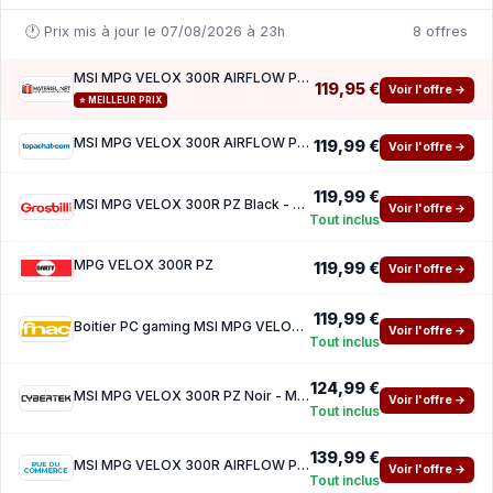
🕐 Prix mis à jour le 07/08/2026 à 23h
8 offres
MSI MPG VELOX 300R AIRFLOW PZ - Black
119,95 €
Voir l'offre →
⭐ MEILLEUR PRIX
MSI MPG VELOX 300R AIRFLOW PZ - Black ( 20 euros de reduction avec le code promo SPORTS )
119,99 €
Voir l'offre →
119,99 €
MSI MPG VELOX 300R PZ Black - MT Sans Alim E-ATX
Voir l'offre →
Tout inclus
MPG VELOX 300R PZ
119,99 €
Voir l'offre →
119,99 €
Boitier PC gaming MSI MPG VELOX 300R PZ moyen tour Black ARGB avec panneau lateral verre t
Voir l'offre →
Tout inclus
124,99 €
MSI MPG VELOX 300R PZ Noir - MT Sans Alim E-ATX
Voir l'offre →
Tout inclus
139,99 €
MSI MPG VELOX 300R AIRFLOW PZ Black
Voir l'offre →
Tout inclus