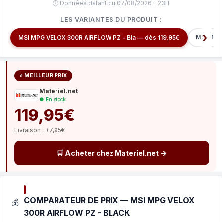
🕐 Données datant du 07/08/2026 – 23H
LES VARIANTES DU PRODUIT :
MSI MPG 
MSI MPG VELOX 300R AIRFLOW PZ - Bla — dès 119,95€
⭐ MEILLEUR PRIX
Materiel.net
● En stock
119,95€
Livraison : +7,95€
🛒 Acheter chez Materiel.net →
COMPARATEUR DE PRIX — MSI MPG VELOX
💰
300R AIRFLOW PZ - BLACK