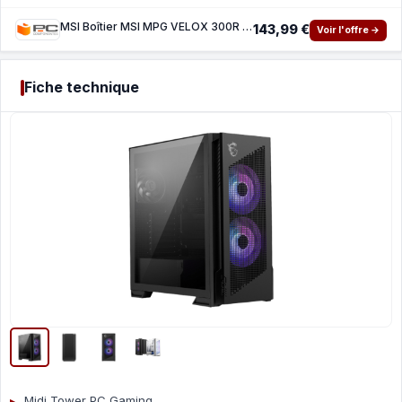
MSI Boîtier MSI MPG VELOX 300R AIRFLOW PZ Midi Tower Gaming ATX
143,99 €
Voir l'offre →
Fiche technique
Midi Tower PC Gaming