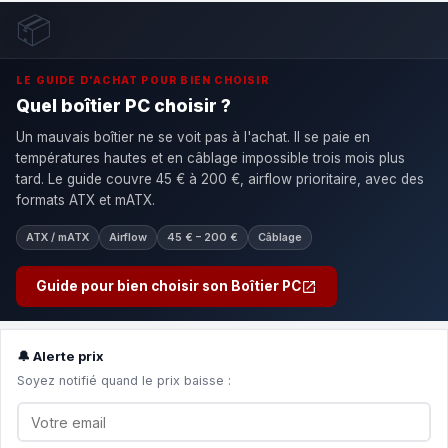
📦
LE GUIDE D'ACHAT POUR BIEN CHOISIR
Quel boîtier PC choisir ?
Un mauvais boîtier ne se voit pas à l'achat. Il se paie en
températures hautes et en câblage impossible trois mois plus
tard. Le guide couvre 45 € à 200 €, airflow prioritaire, avec des
formats ATX et mATX.
ATX / mATX
Airflow
45 € – 200 €
Câblage
Guide pour bien choisir son Boîtier PC
🔔 Alerte prix
Soyez notifié quand le prix baisse :