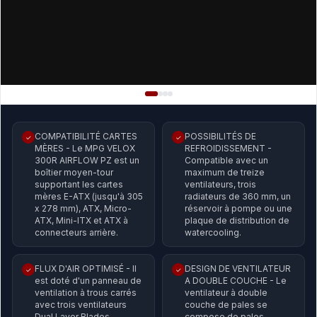
COMPATIBILITÉ CARTES
POSSIBILITÉS DE
✓
✓
MÈRES - Le MPG VELOX
REFROIDISSEMENT -
300R AIRFLOW PZ est un
Compatible avec un
boîtier moyen-tour
maximum de treize
supportant les cartes
ventilateurs, trois
mères E-ATX (jusqu'à 305
radiateurs de 360 mm, un
x 278 mm), ATX, Micro-
réservoir à pompe ou une
ATX, Mini-ITX et ATX à
plaque de distribution de
connecteurs arrière.
watercooling.
FLUX D'AIR OPTIMISÉ - Il
DESIGN DE VENTILATEUR
✓
✓
est doté d'un panneau de
A DOUBLE COUCHE - Le
ventilation à trous carrés
ventilateur à double
avec trois ventilateurs
couche de pales se
Dual Layer Blades
compose de pales