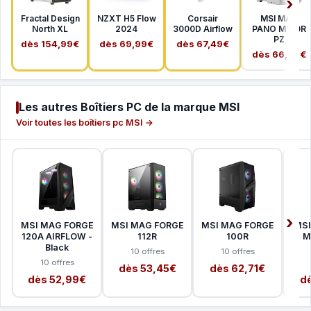
Fractal Design
NZXT H5 Flow
Corsair
MSI MAG
North XL
2024
3000D Airflow
PANO M100R
PZ
dès 154,99€
dès 69,99€
dès 67,49€
dès 66,99€
Les autres Boîtiers PC de la marque MSI
Voir toutes les boîtiers pc MSI →
MSI MAG FORGE
MSI MAG FORGE
MSI MAG FORGE
MSI
120A AIRFLOW -
112R
100R
M
Black
10 offres
10 offres
10 offres
dès 53,45€
dès 62,71€
dès 52,99€
dè