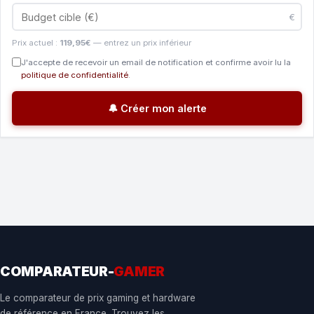
€
Prix actuel :
119,95€
— entrez un prix inférieur
J'accepte de recevoir un email de notification et confirme avoir lu la
politique de confidentialité
.
🔔 Créer mon alerte
COMPARATEUR-
GAMER
Le comparateur de prix gaming et hardware
de référence en France. Trouvez les