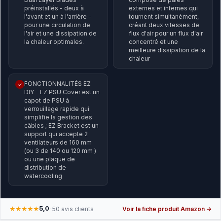
préinstallés - deux à
externes et internes qui
l'avant et un à l'arrière -
tournent simultanément,
pour une circulation de
créant deux vitesses de
l'air et une dissipation de
flux d'air pour un flux d'air
la chaleur optimales.
concentré et une
meilleure dissipation de la
chaleur
FONCTIONNALITÉS EZ
✓
DIY - EZ PSU Cover est un
capot de PSU à
verrouillage rapide qui
simplifie la gestion des
câbles ; EZ Bracket est un
support qui accepte 2
ventilateurs de 160 mm
(ou 3 de 140 ou 120 mm )
ou une plaque de
distribution de
watercooling
5,0
★★★★★
· 50 avis clients
Voir la fiche produit Amazon →