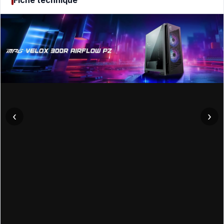
Fiche technique
‹
›