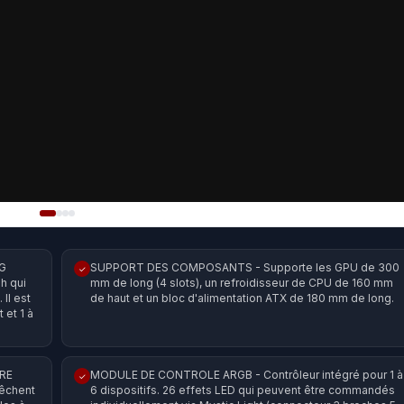
G
SUPPORT DES COMPOSANTS - Supporte les GPU de 300
✓
h qui
mm de long (4 slots), un refroidisseur de CPU de 160 mm
 Il est
de haut et un bloc d'alimentation ATX de 180 mm de long.
 et 1 à
RRE
MODULE DE CONTROLE ARGB - Contrôleur intégré pour 1 à
✓
pêchent
6 dispositifs. 26 effets LED qui peuvent être commandés