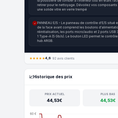
la poussière de tomber à l'intérieur tout en étant fac
retirer pour le nettoyage. Dévoilez vos composants
une solide vitre en verre trempé
PANNEAU E/S - Le panneau de contrôle d'E/S situé e
✓
de la face avant comprend les boutons d'alimentati
réinitialisation, les ports micro/audio et 2 ports USB
1 Type-A (5 Gb/s). Le bouton LED permet le contrôle 
hub ARGB.
4,6
★★★★★
· 92 avis clients
📈
Historique des prix
PRIX ACTUEL
PLUS BAS
44,53€
44,53€