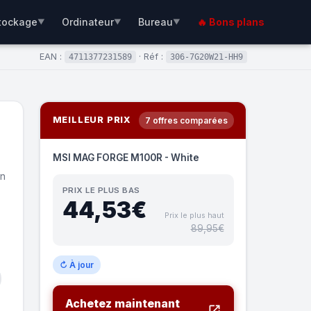
tockage
Ordinateur
Bureau
🔥 Bons plans
▼
▼
▼
EAN :
· Réf :
4711377231589
306-7G20W21-HH9
MEILLEUR PRIX
7 offres comparées
MSI MAG FORGE M100R - White
on
PRIX LE PLUS BAS
44,53€
Prix le plus haut
89,95€
↻ À jour
Achetez maintenant