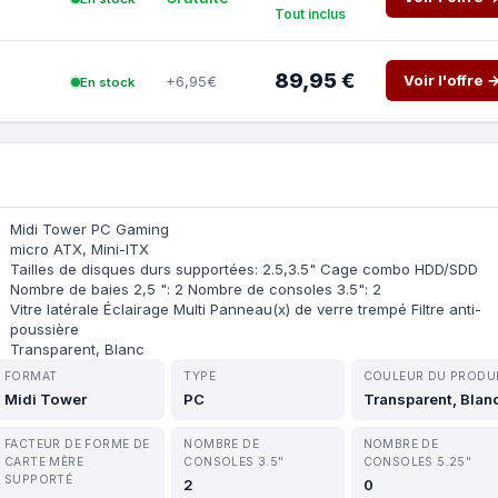
Tout inclus
89,95 €
Voir l'offre 
+6,95€
En stock
Midi Tower PC Gaming
micro ATX, Mini-ITX
Tailles de disques durs supportées: 2.5,3.5" Cage combo HDD/SDD
Nombre de baies 2,5 ": 2 Nombre de consoles 3.5": 2
Vitre latérale Éclairage Multi Panneau(x) de verre trempé Filtre anti-
poussière
Transparent, Blanc
FORMAT
TYPE
COULEUR DU PRODU
Midi Tower
PC
Transparent, Blan
FACTEUR DE FORME DE
NOMBRE DE
NOMBRE DE
CARTE MÈRE
CONSOLES 3.5"
CONSOLES 5.25"
SUPPORTÉ
2
0