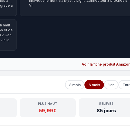
iles à
individuellement via Mystic Light (connecteur 3 broches 5
 grâce à
V).
n haut
on et de
 3.2 Gen
via le
Voir la fiche produit Amazo
3 mois
6 mois
1 an
Tou
PLUS HAUT
RELEVÉS
59,99€
85 jours