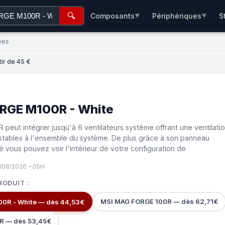
🔍
Composants
Périphériques
S
▼
▼
ées
ir de 45 €
RGE M100R - White
peut intégrer jusqu'à 6 ventilateurs système offrant une ventilati
stables à l'ensemble du système. De plus grâce à son panneau
é vous pouvez voir l'intérieur de votre configuration de
/08/2026 – 05H
RODUIT :
MSI MAG FORGE 100R — dès 62,71€
0R - White — dès 44,53€
R — dès 53,45€