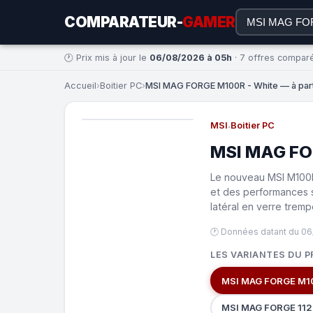
COMPARATEUR-
GAMER
🕐 Prix mis à jour le
06/08/2026 à 05h
· 7 offres compar
Accueil
›
Boitier PC
›
MSI MAG FORGE M100R - White — à part
MSI
·
Boitier PC
MSI MAG FO
Le nouveau MSI M100R 
et des performances 
latéral en verre tremp
🕐 Données datant du 06
LES VARIANTES DU P
MSI MAG FORGE M10
MSI MAG FORGE 112