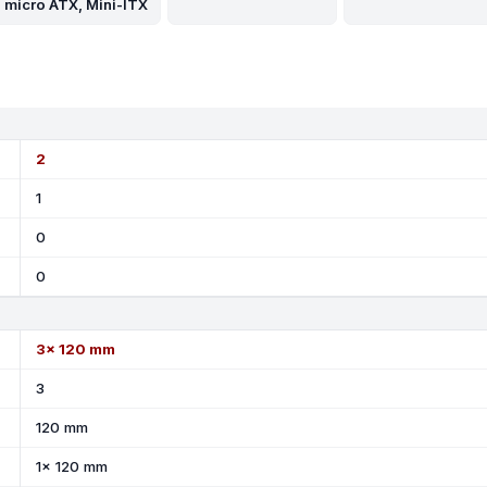
micro ATX, Mini-ITX
2
1
0
0
3x 120 mm
3
120 mm
1x 120 mm