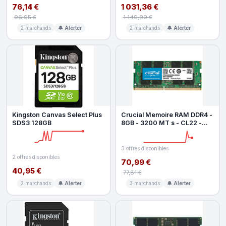
76,14 €
1 031,36 €
96,95 €
1 149,99 €
2 marchands
🔔 Alerter
2 marchands
🔔 Alerter
Kingston Canvas Select Plus
Crucial Memoire RAM DDR4 -
SDS3 128GB
8GB - 3200 MT s - CL22 -
SODIMM
3 offres disponibles
2 offres disponibles
70,99 €
40,95 €
77,81 €
2 marchands
🔔 Alerter
3 marchands
🔔 Alerter