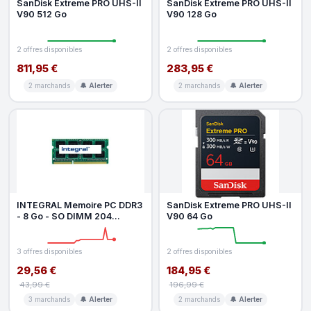
SanDisk Extreme PRO UHS-II
SanDisk Extreme PRO UHS-II
V90 512 Go
V90 128 Go
2 offres disponibles
2 offres disponibles
811,95 €
283,95 €
2 marchands
🔔 Alerter
2 marchands
🔔 Alerter
INTEGRAL Memoire PC DDR3
SanDisk Extreme PRO UHS-II
- 8 Go - SO DIMM 204
V90 64 Go
broches - 1600 MHz PC3-
12800 - CL1
3 offres disponibles
2 offres disponibles
29,56 €
184,95 €
43,99 €
196,99 €
3 marchands
🔔 Alerter
2 marchands
🔔 Alerter