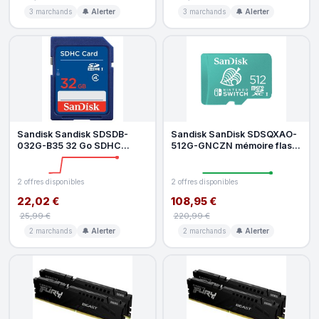
3 marchands
🔔 Alerter
3 marchands
🔔 Alerter
Sandisk Sandisk SDSDB-
Sandisk SanDisk SDSQXAO-
032G-B35 32 Go SDHC
512G-GNCZN mémoire flash
Classe 4
512 Go MicroSDXC UHS-I
2 offres disponibles
2 offres disponibles
22,02 €
108,95 €
25,99 €
220,99 €
2 marchands
🔔 Alerter
2 marchands
🔔 Alerter