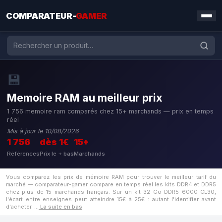
COMPARATEUR-
GAMER
💾
Memoire RAM au meilleur prix
1 756 memoire ram comparés chez 15+ marchands — prix en temps
réel
Mis à jour le 10/08/2026
1 756
dès 1€
15+
Références
Prix le + bas
Marchands
Vous comparez les prix de mémoire RAM pour trouver le meilleur tarif du
marché — comparateur-gamer compare en temps réel les kits DDR4 et DDR5
chez plus de 15 marchands français. Sur un kit 32 Go DDR5 6000 CL30,
l'écart entre enseignes peut atteindre 15€ à 25€ : autant l'identifier avant
d'acheter.
…
La suite en bas