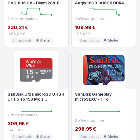
Gb 2 X 16 Gb - Dimm 288-Pin
Aegis 16GB 1x16GB DDR4
- 3200 Mhz Pc4-25600 -
3000MHz CL18 Intel XMP
2 offres disponibles
2 offres disponibles
230,21 €
109,99 €
268,99 €
118,95 €
2 marchands
🔔 Alerter
2 marchands
🔔 Alerter
SanDisk Ultra microSD UHS-I
SanDisk Gameplay
U1 1.5 To 150 Mo s
microSDXC - 1 To
Adaptateur SD
2 offres disponibles
2 offres disponibles
309,95 €
298,95 €
545,95 €
2 marchands
🔔 Alerter
2 marchands
🔔 Alerter