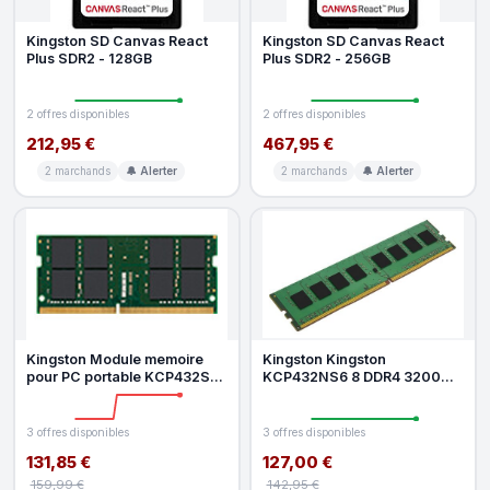
Kingston SD Canvas React
Kingston SD Canvas React
Plus SDR2 - 128GB
Plus SDR2 - 256GB
2 offres disponibles
2 offres disponibles
212,95 €
467,95 €
2 marchands
🔔 Alerter
2 marchands
🔔 Alerter
Kingston Module memoire
Kingston Kingston
pour PC portable KCP432SD8
KCP432NS6 8 DDR4 3200
16 16 GB 1 x 16 GB RAM DDR4
MHz 8 Go CL22
3
3 offres disponibles
3 offres disponibles
131,85 €
127,00 €
159,99 €
142,95 €