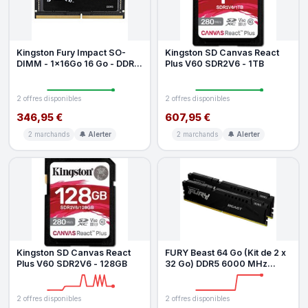
Kingston Fury Impact SO-
Kingston SD Canvas React
DIMM - 1x16Go 16 Go - DDR5
Plus V60 SDR2V6 - 1TB
6400 MHz - CL38
2 offres disponibles
2 offres disponibles
346,95 €
607,95 €
2 marchands
🔔 Alerter
2 marchands
🔔 Alerter
Kingston SD Canvas React
FURY Beast 64 Go (Kit de 2 x
Plus V60 SDR2V6 - 128GB
32 Go) DDR5 6000 MHz
CL30
2 offres disponibles
2 offres disponibles