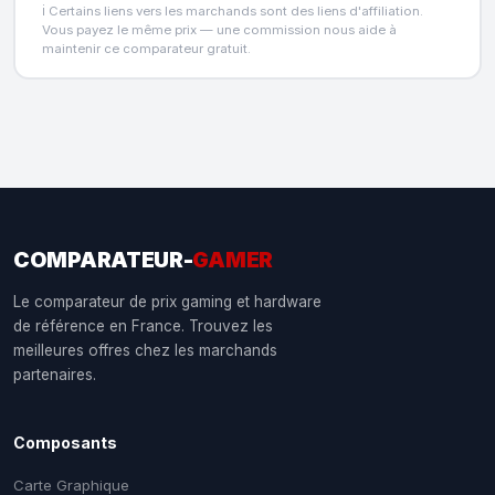
ℹ️ Certains liens vers les marchands sont des liens d'affiliation.
Vous payez le même prix — une commission nous aide à
maintenir ce comparateur gratuit.
COMPARATEUR-
GAMER
Le comparateur de prix gaming et hardware
de référence en France. Trouvez les
meilleures offres chez les marchands
partenaires.
Composants
Carte Graphique