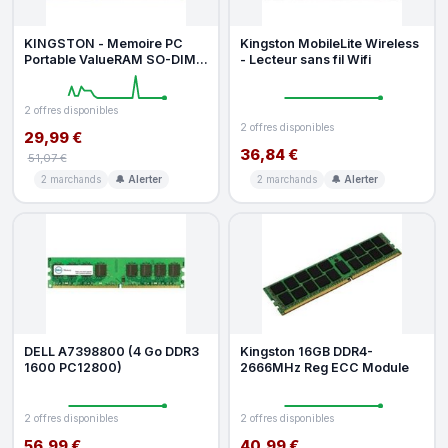
KINGSTON - Memoire PC
Kingston MobileLite Wireless
Portable ValueRAM SO-DIMM
- Lecteur sans fil Wifi
DDR3 - 4 Go (1x4Go) -
1600MHz -
2 offres disponibles
2 offres disponibles
29,99 €
36,84 €
51,07 €
2 marchands
🔔 Alerter
2 marchands
🔔 Alerter
DELL A7398800 (4 Go DDR3
Kingston 16GB DDR4-
1600 PC12800)
2666MHz Reg ECC Module
2 offres disponibles
2 offres disponibles
56,99 €
40,99 €