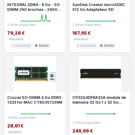
INTEGRAL DDR4 - 8 Go - SO
SanDisk Creator microSDXC
DIMM 260 broches - 2400
512 Go Adaptateur SD
MHz PC4-19200 - CL17 - 1.2
V -
3 offres disponibles
2 offres disponibles
79,28 €
167,95 €
106,00 €
193,99 €
3 marchands
🔔 Alerter
2 marchands
🔔 Alerter
Crucial SO-DIMM 4 Go DDR3
CP32G4DFRA32A module de
1333 for MAC CT4G3S1339M
mémoire 32 Go 1 x 32 Go
DDR4 3200 MHz
2 offres disponibles
3 offres disponibles
28,61 €
249,99 €
34,99 €