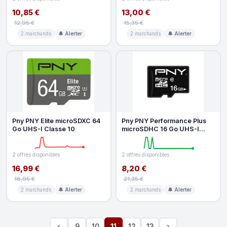
10,85 €
13,00 €
12,95 €
15,35 €
2 marchands
🔔 Alerter
2 marchands
🔔 Alerter
Pny PNY Elite microSDXC 64
Pny PNY Performance Plus
Go UHS-I Classe 10
microSDHC 16 Go UHS-I
classe 10
2 offres disponibles
2 offres disponibles
16,99 €
8,20 €
18,95 €
21,35 €
2 marchands
🔔 Alerter
2 marchands
🔔 Alerter
‹
9
10
11
12
13
›