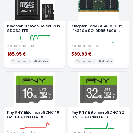
Kingston Canvas Select Plus
Kingston KVR56S46BS8-32
SDCS3 1TB
(1x32Go SO-DDR5 5600
PC44800)
2 offres disponibles
2 offres disponibles
185,95 €
539,99 €
2 marchands
🔔 Alerter
2 marchands
🔔 Alerter
Pny PNY Elite microSDHC 16
Pny PNY Elite microSDHC 32
Go UHS-I classe 10
Go UHS-I Classe 10
2 offres disponibles
2 offres disponibles