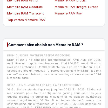
Memoire RAM Patriot
Memoire RAM Crucial
Memoire RAM Goodram
Memoire RAM Integral Europe
Memoire RAM Transcend
Memoire RAM Pny
Top ventes Memoire RAM
Comment bien choisir son Memoire RAM ?
DDR4 OU DDR5 : VOTRE PLATEFORME DÉCIDE
DDR4 et DDR5 ne sont pas interchangeables. AMD AM5 est DDR5
exclusivement depuis son lancement. Intel LGA1851 aussi. Si vous
avez une plateforme LGA1700 existante, vous pouvez rester en DDR4.
Si vous montez un nouveau PC, partez directement en DDR5 : les prix
ont suffisamment baissé pour effacer l'avantage économique du DDR4
à capacité égale.
32 GO : LE NOUVEAU STANDARD, LA CAPACITÉ PRIME
16 Go était le standard gaming jusqu'en 2022. En 2025, 32 Go est
recommandé pour toute configuration gaming sérieuse : les jeux
ouverts récents, le streaming simultané et les usages multitâches
saturent régulièrement 16 Go. Et en termes de performance : la
capacité prime sur la fréquence. Un kit 32 Go DDR5 5600 dépasse en
pratique un kit 16 Go DDR5 6400 dans les usages réels.