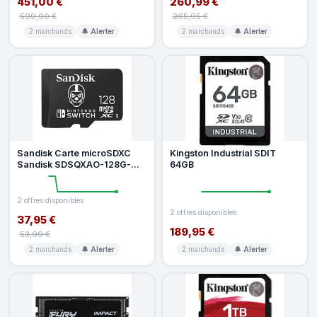
451,00 €
260,99 €
599,90 €
265,95 €
2 marchands
🔔 Alerter
2 marchands
🔔 Alerter
Sandisk Carte microSDXC
Kingston Industrial SDIT
Sandisk SDSQXAO-128G-
64GB
GN6ZG 128 Go Fortnite UHS-I
2 offres disponibles
2 offres disponibles
37,95 €
189,95 €
53,99 €
2 marchands
🔔 Alerter
2 marchands
🔔 Alerter