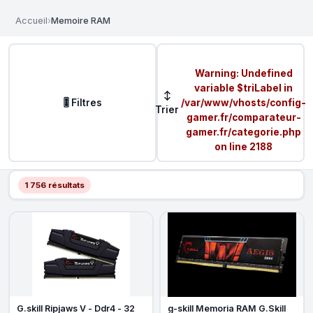
Accueil
›
Memoire RAM
Warning
: Undefined
variable $triLabel in
↕
🎚️ Filtres
/var/www/vhosts/config-
Trier
gamer.fr/comparateur-
gamer.fr/categorie.php
on line
2188
1 756 résultats
G.skill Ripjaws V - Ddr4 - 32
g-skill Memoria RAM G.Skill