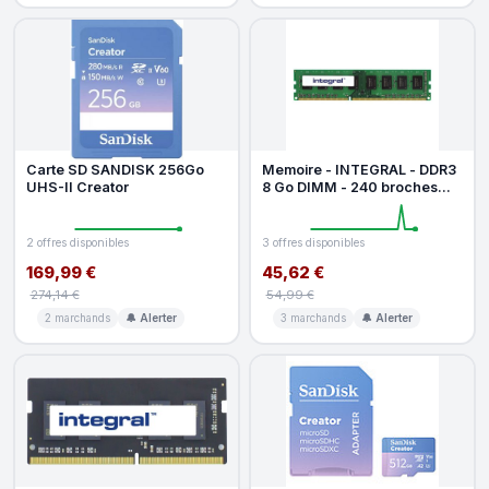
Carte SD SANDISK 256Go
Memoire - INTEGRAL - DDR3
UHS-II Creator
8 Go DIMM - 240 broches
1600 MHz PC3-12800 CL11 -
1.35
2 offres disponibles
3 offres disponibles
169,99 €
45,62 €
274,14 €
54,99 €
2 marchands
🔔 Alerter
3 marchands
🔔 Alerter