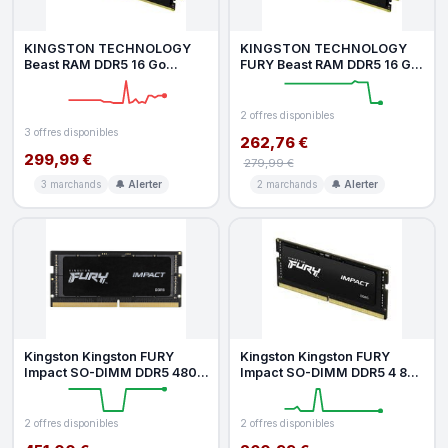
KINGSTON TECHNOLOGY
KINGSTON TECHNOLOGY
Beast RAM DDR5 16 Go
FURY Beast RAM DDR5 16 Go
(2x4Go) 5600 MHz CL40
(2x4Go) 5200 MHz CL40
2 offres disponibles
3 offres disponibles
262,76 €
299,99 €
279,99 €
3 marchands
🔔 Alerter
2 marchands
🔔 Alerter
Kingston Kingston FURY
Kingston Kingston FURY
Impact SO-DIMM DDR5 4800
Impact SO-DIMM DDR5 4 800
MHz 32 Go CL38
MHz 16 Go CL38
2 offres disponibles
2 offres disponibles