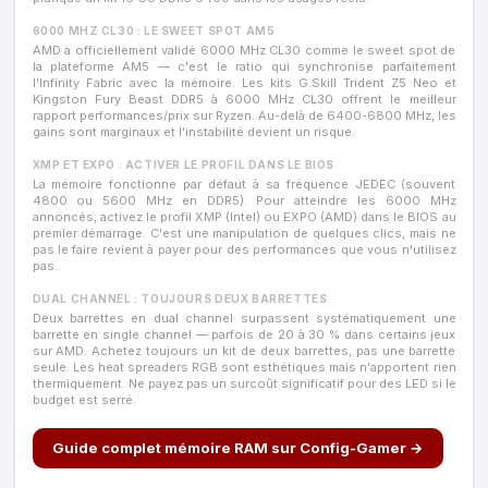
6000 MHZ CL30 : LE SWEET SPOT AM5
AMD a officiellement validé 6000 MHz CL30 comme le sweet spot de
la plateforme AM5 — c'est le ratio qui synchronise parfaitement
l'Infinity Fabric avec la mémoire. Les kits G.Skill Trident Z5 Neo et
Kingston Fury Beast DDR5 à 6000 MHz CL30 offrent le meilleur
rapport performances/prix sur Ryzen. Au-delà de 6400-6800 MHz, les
gains sont marginaux et l'instabilité devient un risque.
XMP ET EXPO : ACTIVER LE PROFIL DANS LE BIOS
La mémoire fonctionne par défaut à sa fréquence JEDEC (souvent
4800 ou 5600 MHz en DDR5). Pour atteindre les 6000 MHz
annoncés, activez le profil XMP (Intel) ou EXPO (AMD) dans le BIOS au
premier démarrage. C'est une manipulation de quelques clics, mais ne
pas le faire revient à payer pour des performances que vous n'utilisez
pas.
DUAL CHANNEL : TOUJOURS DEUX BARRETTES
Deux barrettes en dual channel surpassent systématiquement une
barrette en single channel — parfois de 20 à 30 % dans certains jeux
sur AMD. Achetez toujours un kit de deux barrettes, pas une barrette
seule. Les heat spreaders RGB sont esthétiques mais n'apportent rien
thermiquement. Ne payez pas un surcoût significatif pour des LED si le
budget est serré.
Guide complet mémoire RAM sur Config-Gamer →