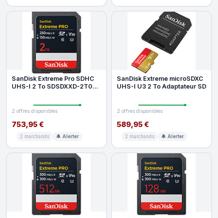
SanDisk Extreme Pro SDHC
SanDisk Extreme microSDXC
UHS-I 2 To SDSDXXD-2T00-
UHS-I U3 2 To Adaptateur SD
GN4IN
2 offres disponibles
2 offres disponibles
753,95 €
589,95 €
2 marchands
🔔 Alerter
2 marchands
🔔 Alerter