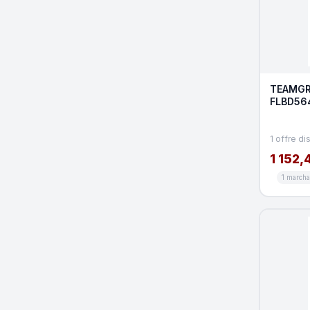
TEAMGR
FLBD56
Module 
Go
1 offre di
1 152,
1 march