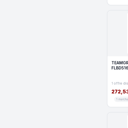
TEAMGR
FLBD51
Module 
Go
1 offre di
272,5
1 march