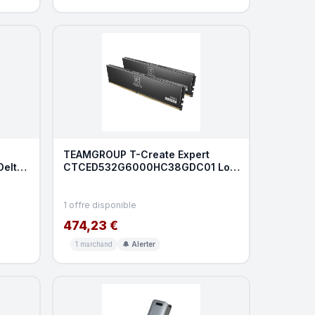
TEAMGROUP T-Create Expert
elta
CTCED532G6000HC38GDC01 Lot
rettes
de 2 Barrettes de mémoire R
1 offre disponible
474,23 €
1 marchand
🔔 Alerter