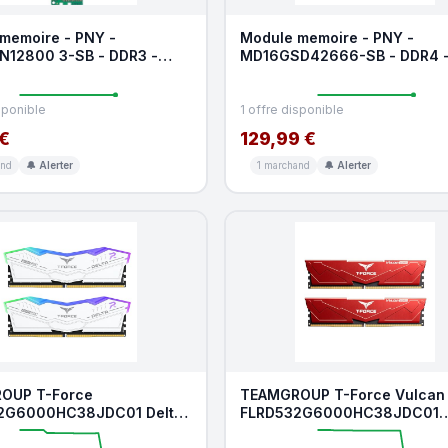
memoire - PNY -
Module memoire - PNY -
12800 3-SB - DDR3 -
MD16GSD42666-SB - DDR4 
 - 8 Go
2666 MHz - 16Go
sponible
1 offre disponible
€
129,99 €
and
🔔 Alerter
1 marchand
🔔 Alerter
OUP T-Force
TEAMGROUP T-Force Vulcan
2G6000HC38JDC01 Delta
FLRD532G6000HC38JDC01
5 RAM 32 Go (2 x 16 Go)
Module de mémoire RAM DDR