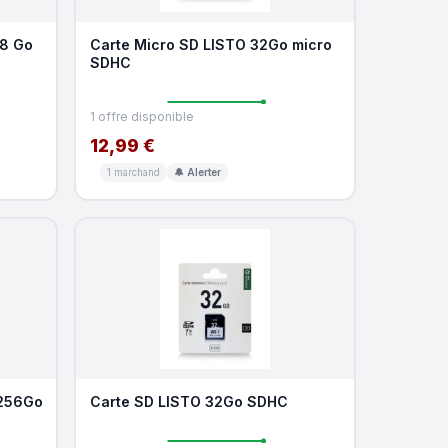
28 Go
Carte Micro SD LISTO 32Go micro
SDHC
1 offre disponible
12,99 €
1 marchand
🔔 Alerter
 256Go
Carte SD LISTO 32Go SDHC