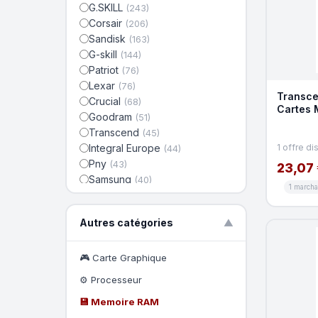
G.SKILL
(243)
Corsair
(206)
Sandisk
(163)
G-skill
(144)
Patriot
(76)
Lexar
(76)
Transce
Crucial
(68)
Cartes 
Goodram
(51)
USB 3.1
Transcend
(45)
Integral Europe
1 offre di
(44)
Pny
(43)
23,07 
Samsung
(40)
1 march
ADATA
(40)
Team-group
(36)
Autres catégories
▼
TEAMGROUP
(33)
Silicon-power
(28)
Apacer
🎮 Carte Graphique
(19)
Intenso
(18)
⚙️ Processeur
Synology
(16)
💾 Memoire RAM