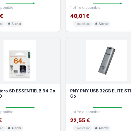
sponible
1 offre disponible
 €
40,01 €
and
🔔 Alerter
1 marchand
🔔 Alerter
icro SD ESSENTIELB 64 Go
PNY PNY USB 32GB ELITE STE
D
Go
sponible
1 offre disponible
€
22,55 €
and
🔔 Alerter
1 marchand
🔔 Alerter