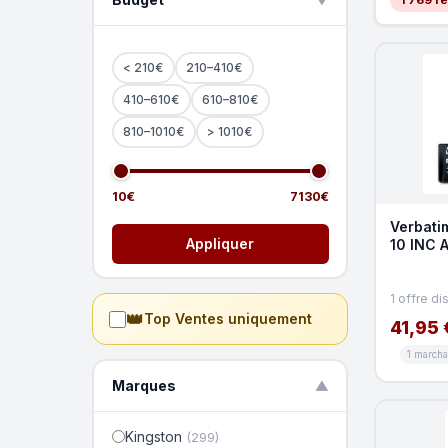
▲
< 210€
210–410€
410–610€
610–810€
810–1010€
> 1010€
10€
7130€
Verbati
Appliquer
10 INC 
1 offre di
👑
Top Ventes uniquement
41,95 
1 march
Marques
▼
Kingston
(299)