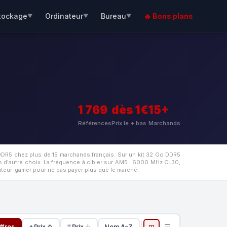
tockage
Ordinateur
Bureau
🔥 Bons plans
▼
▼
▼
1 769
dès 1€
15+
Références
Prix le + bas
Marchands
DDR5 chez plus de 15 marchands français. Sur un kit 32 Go DDR5
d'autre choix. La fréquence à cibler sur AM5 : 6000 MHz CL30,
rateur-gamer pour ne pas payer plus que le marché.
⊞
☰
ffres
Prix ↑
Prix ↓
Nom A–Z