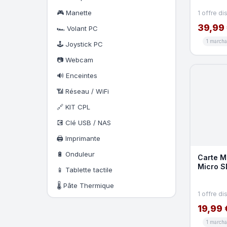
🎮 Manette
1 offre di
39,99
🏎️ Volant PC
1 march
🕹️ Joystick PC
📷 Webcam
🔊 Enceintes
📶 Réseau / WiFi
🔗 KIT CPL
💽 Clé USB / NAS
🖨️ Imprimante
🔋 Onduleur
Carte M
Micro S
📱 Tablette tactile
🌡️ Pâte Thermique
1 offre di
19,99 
1 march