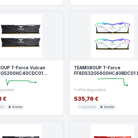
OUP T-Force Vulcan
TEAMGROUP T-Force
6G5200HC40CDC01
FF8D532G5600HC40BDC01 D
de mémoire RAM DDR5 16
Alpha RGB DDR5 Lot de 2 Bar
sponible
1 offre disponible
3 €
535,76 €
and
🔔 Alerter
1 marchand
🔔 Alerter