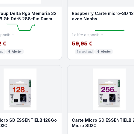
oup Delta Rgb Memoria 32
Raspberry Carte micro-SD 1
16 Gb Ddr5 288-Pin Dimm
avec Noobs
e Delta Rg
sponible
1 offre disponible
2 €
59,95 €
and
🔔 Alerter
1 marchand
🔔 Alerter
icro SD ESSENTIELB 128Go
Carte Micro SD ESSENTIELB
DXC
Micro SDXC