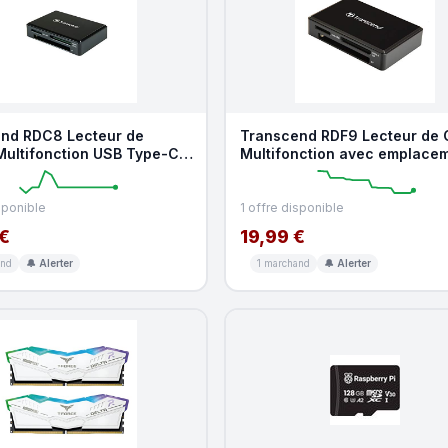
nd RDC8 Lecteur de
Transcend RDF9 Lecteur de 
Multifonction USB Type-C
Multifonction avec emplace
 Gen 1 avec emp
SD, microSD et
sponible
1 offre disponible
€
19,99 €
and
🔔 Alerter
1 marchand
🔔 Alerter