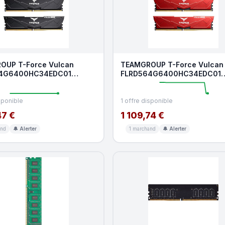
OUP T-Force Vulcan
TEAMGROUP T-Force Vulcan
4G6400HC34EDC01
FLRD564G6400HC34EDC01
de mémoire RAM DDR5 64
Module de mémoire RAM DDR
Go
sponible
1 offre disponible
47 €
1 109,74 €
and
🔔 Alerter
1 marchand
🔔 Alerter