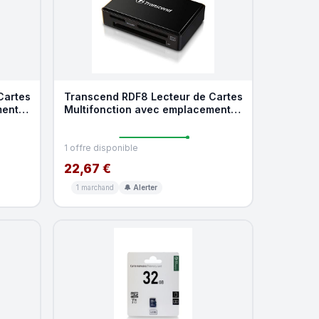
Cartes
Transcend RDF8 Lecteur de Cartes
ments
Multifonction avec emplacements
SD, microSD et
1 offre disponible
22,67 €
1 marchand
🔔 Alerter