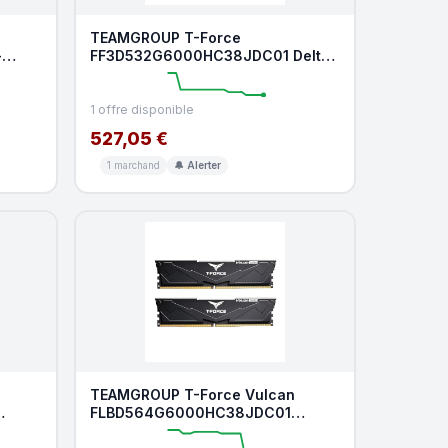
TEAMGROUP T-Force
-
FF3D532G6000HC38JDC01 Delta
RGB DDR5 RAM 32 Go (2 x 16 Go)
600
1 offre disponible
527,05 €
1 marchand
🔔 Alerter
TEAMGROUP T-Force Vulcan
FLBD564G6000HC38JDC01
5 32
Module de mémoire RAM DDR5 64