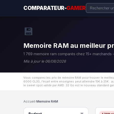
COMPARATEUR-
GAMER
💾
Memoire RAM au meilleur pr
1 769 memoire ram comparés chez 15+ marchands —
Mis à jour le 06/08/2026
Vous comparez les prix de mémoire RAM pour trouver le meilleu
6000 CL30, l'écart entre enseignes peut atteindre 15€ à 25€ : aut
le sweet spot validé par AMD. 32 Go est le nouveau standard gam
Accueil
›
Memoire RAM
Budget
1 769 ré