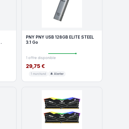
PNY PNY USB 128GB ELITE STEEL
3.1 Go
5 64
1 offre disponible
29,75 €
1 marchand
🔔 Alerter