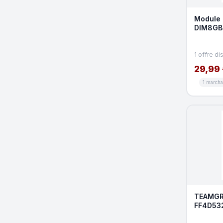
Module 
DIM8GBN
1600MHz
1 offre di
29,99 
1 march
TEAMGR
FF4D53
RGB DDR