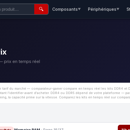
🔍
Composants
Périphériques
S
▼
▼
ix
 prix en temps réel
r tarif du marché — comparateur-gamer compare en temps réel les kits DDR4 et 
ant l'identifier avant d'acheter.
DDR4 ou DDR5 dépend de votre plateforme — pas 
ing, la capacité prime sur la vitesse. Comparez les kits en temps réel sur compa
Memoire RAM
· Page 15/37
Nb o
sultats