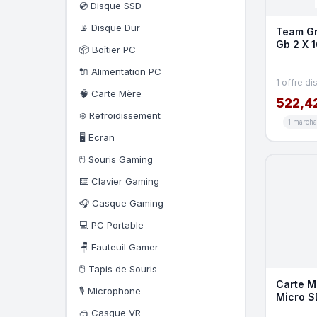
💿 Disque SSD
📡 Disque Dur
Team Gr
Gb 2 X 
📦 Boîtier PC
(T-Forc
🔌 Alimentation PC
1 offre di
🧠 Carte Mère
522,4
❄️ Refroidissement
1 march
🖥️ Ecran
🖱️ Souris Gaming
⌨️ Clavier Gaming
🎧 Casque Gaming
💻 PC Portable
🪑 Fauteuil Gamer
🖱️ Tapis de Souris
Carte M
🎙️ Microphone
Micro S
🥽 Casque VR