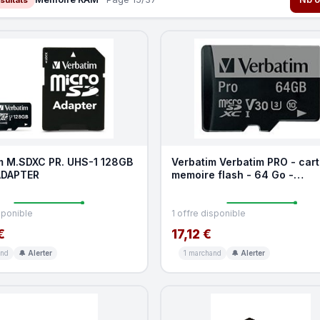
m M.SDXC PR. UHS-1 128GB
Verbatim Verbatim PRO - car
ADAPTER
memoire flash - 64 Go -
microSDXC UHS-I
sponible
1 offre disponible
€
17,12 €
and
🔔 Alerter
1 marchand
🔔 Alerter