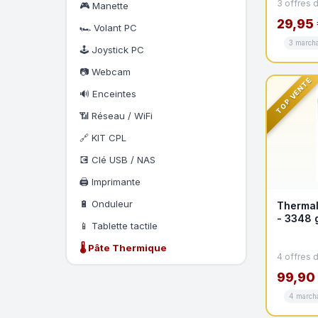
3 offres 
🎮 Manette
29,95 
🏎️ Volant PC
3 march
🕹️ Joystick PC
📷 Webcam
TOP VENTE
🔊 Enceintes
📶 Réseau / WiFi
🔗 KIT CPL
💽 Clé USB / NAS
🖨️ Imprimante
🔋 Onduleur
Thermal
- 3348 
📱 Tablette tactile
🌡️ Pâte Thermique
4 offres 
99,90
4 march