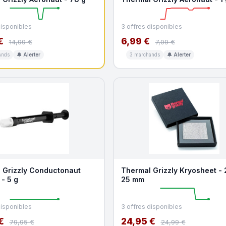
disponibles
3 offres disponibles
€
6,99 €
14,99 €
7,09 €
ands
🔔 Alerter
3 marchands
🔔 Alerter
 Grizzly Conductonaut
Thermal Grizzly Kryosheet - 
- 5 g
25 mm
disponibles
3 offres disponibles
€
24,95 €
79,95 €
24,99 €