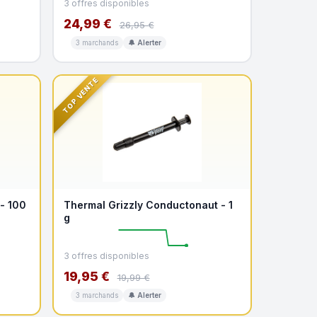
3 offres disponibles
24,99 €
26,95 €
3 marchands
🔔 Alerter
TOP VENTE
- 100
Thermal Grizzly Conductonaut - 1
g
3 offres disponibles
19,95 €
19,99 €
3 marchands
🔔 Alerter