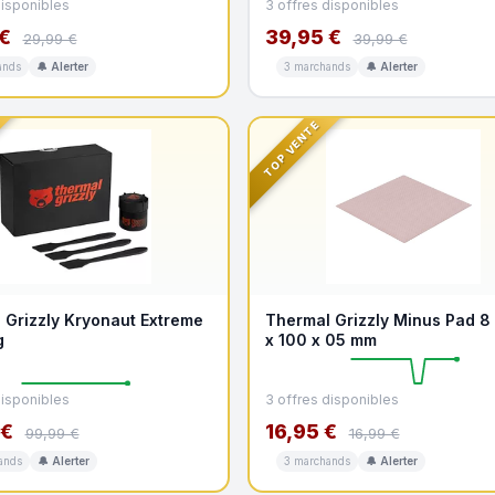
disponibles
3 offres disponibles
€
39,95 €
29,99 €
39,99 €
ands
🔔 Alerter
3 marchands
🔔 Alerter
TOP VENTE
 Grizzly Kryonaut Extreme
Thermal Grizzly Minus Pad 8 
g
x 100 x 05 mm
disponibles
3 offres disponibles
 €
16,95 €
99,99 €
16,99 €
ands
🔔 Alerter
3 marchands
🔔 Alerter