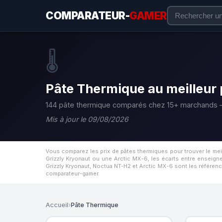
COMPARATEUR-
GAMER
🌡️
Pâte Thermique au meilleur 
144 pâte thermique comparés chez 15+ marchands —
Mis à jour le 09/08/2026
Vous comparez les prix de pâtes thermiques pour trouver le me
Grizzly Kryonaut ou une Arctic MX-6, les écarts entre enseig
Grizzly Kryonaut, Noctua NT-H2 et Arctic MX-6 sont les référence
comparateur-gamer.
Accueil
›
Pâte Thermique