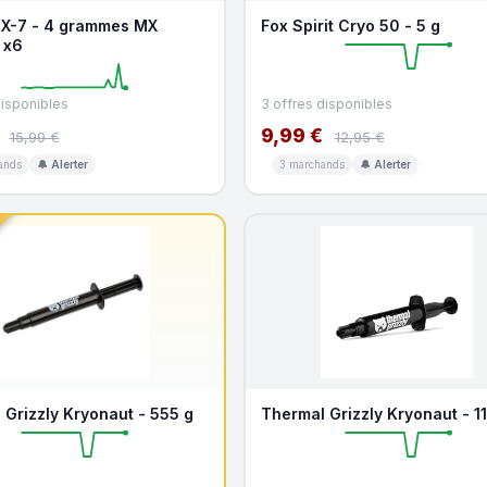
MX-7 - 4 grammes MX
Fox Spirit Cryo 50 - 5 g
 x6
disponibles
3 offres disponibles
9,99 €
15,99 €
12,95 €
ands
🔔 Alerter
3 marchands
🔔 Alerter
 Grizzly Kryonaut - 555 g
Thermal Grizzly Kryonaut - 11