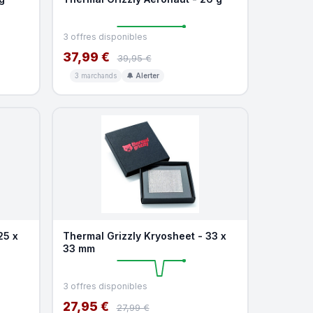
3 offres disponibles
37,99 €
39,95 €
3 marchands
🔔 Alerter
25 x
Thermal Grizzly Kryosheet - 33 x
33 mm
3 offres disponibles
27,95 €
27,99 €