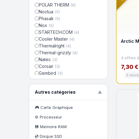
POLAR THERM
(6)
Noctua
(5)
Phasak
(5)
Nox
(5)
STARTECH.COM
(4)
Cooler Master
(4)
Arctic 
Thermalright
(4)
Thermal-grizzly
(4)
4 offres 
Natec
(3)
Corsair
7,30 €
(3)
Gembird
(3)
4 march
Tempest
(2)
Savio
(2)
Autres catégories
▼
Coolbox
(2)
Genesis
(2)
Arctic Tumblers
🎮 Carte Graphique
(1)
FOX SPIRIT
(1)
⚙️ Processeur
Arctic Silver
(1)
💾 Memoire RAM
💿 Disque SSD