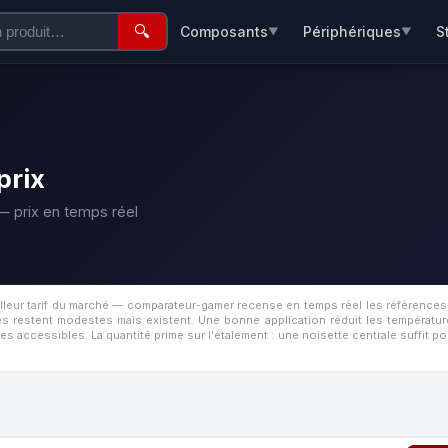
🔍
Composants
Périphériques
S
▼
▼
prix
 prix en temps réel
illeur tarif du marché — comparateur-gamer recense en temps réel les références
nes restent modestes mais existent.
Une bonne application réduit les températur
s accessibles. La quantité prime sur l'étalement : une noisette centrale suffit po