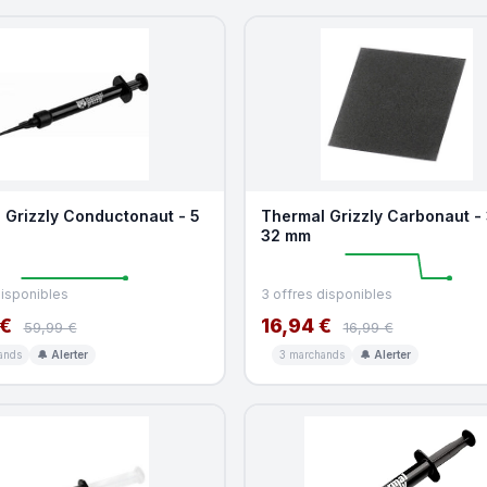
 Grizzly Conductonaut - 5
Thermal Grizzly Carbonaut - 
32 mm
disponibles
3 offres disponibles
 €
16,94 €
59,99 €
16,99 €
ands
🔔 Alerter
3 marchands
🔔 Alerter