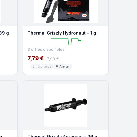
39 g
Thermal Grizzly Hydronaut - 1 g
3 offres disponibles
7,79 €
7,99 €
3 marchands
🔔 Alerter
g
Thermal Grizzly Aeronaut - 26 g