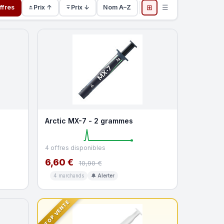
⊞
☰
ffres
Prix ↑
Prix ↓
Nom A–Z
Arctic MX-7 - 2 grammes
4 offres disponibles
6,60 €
10,90 €
4 marchands
🔔 Alerter
TOP VENTE