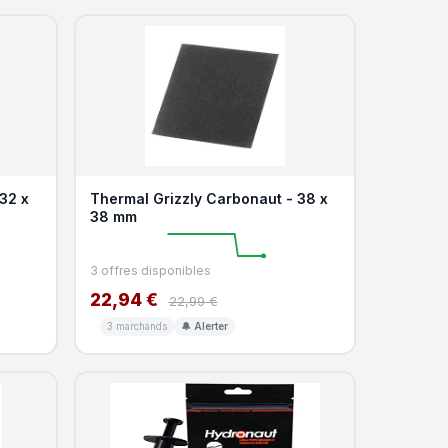
32 x
Thermal Grizzly Carbonaut - 38 x
38 mm
3 offres disponibles
22,94 €
22,99 €
3 marchands
🔔 Alerter