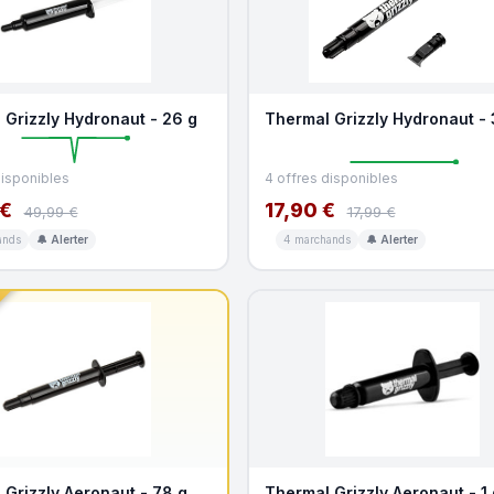
 Grizzly Hydronaut - 26 g
Thermal Grizzly Hydronaut - 
disponibles
4 offres disponibles
 €
17,90 €
49,99 €
17,99 €
ands
🔔 Alerter
4 marchands
🔔 Alerter
 Grizzly Aeronaut - 78 g
Thermal Grizzly Aeronaut - 1 