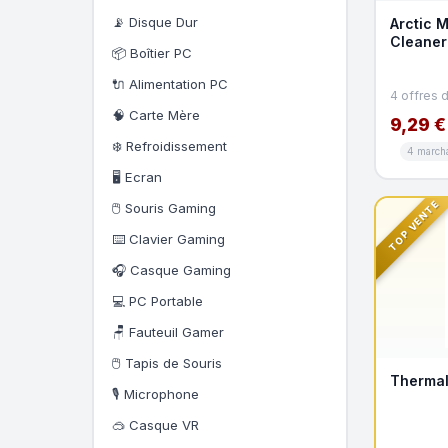
📡 Disque Dur
Arctic 
Cleaner
📦 Boîtier PC
🔌 Alimentation PC
4 offres 
🧠 Carte Mère
9,29 €
❄️ Refroidissement
4 march
🖥️ Ecran
TOP VENTE
🖱️ Souris Gaming
⌨️ Clavier Gaming
🎧 Casque Gaming
💻 PC Portable
🪑 Fauteuil Gamer
🖱️ Tapis de Souris
Thermal
🎙️ Microphone
🥽 Casque VR