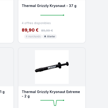
Thermal Grizzly Kryonaut - 37 g
4 offres disponibles
89,90 €
89,99 €
4 marchands
🔔 Alerter
1 g
Thermal Grizzly Kryonaut Extreme
- 2 g