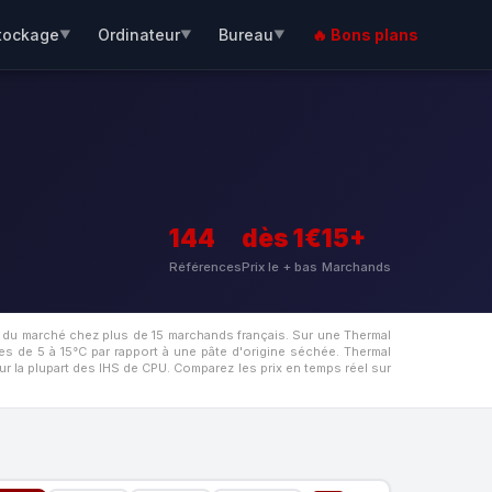
tockage
Ordinateur
Bureau
🔥 Bons plans
▼
▼
▼
144
dès 1€
15+
Références
Prix le + bas
Marchands
 du marché chez plus de 15 marchands français. Sur une Thermal
es de 5 à 15°C par rapport à une pâte d'origine séchée. Thermal
ur la plupart des IHS de CPU. Comparez les prix en temps réel sur