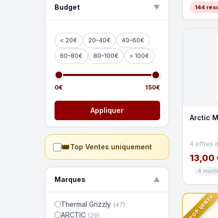
Budget
▲
144 résu
< 20€
20–40€
40–60€
60–80€
80–100€
> 100€
0€
150€
Appliquer
Arctic M
4 offres 
👑
Top Ventes uniquement
13,00 
4 march
Marques
▼
TOP VENTE
Thermal Grizzly
(47)
ARCTIC
(29)