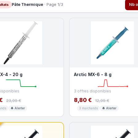
Pâte Thermique
· Page 1/3
Nb o
ltats
X-4 - 20 g
Arctic MX-6 - 8 g
disponibles
3 offres disponibles
€
8,80 €
23,99 €
12,99 €
ands
🔔 Alerter
3 marchands
🔔 Alerter