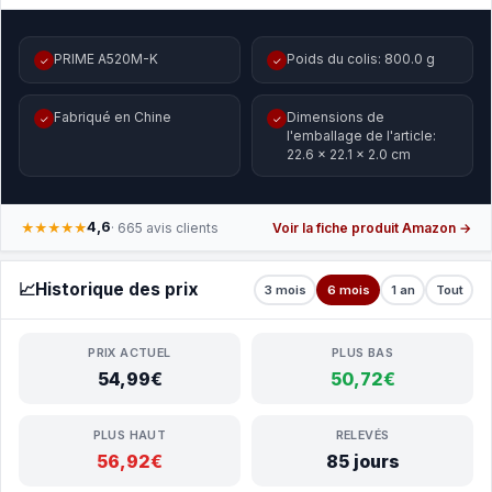
PRIME A520M-K
Poids du colis: 800.0 g
✓
✓
Fabriqué en Chine
Dimensions de
✓
✓
l'emballage de l'article:
22.6 x 22.1 x 2.0 cm
4,6
★★★★★
· 665 avis clients
Voir la fiche produit Amazon →
📈
Historique des prix
3 mois
6 mois
1 an
Tout
PRIX ACTUEL
PLUS BAS
54,99€
50,72€
PLUS HAUT
RELEVÉS
56,92€
85 jours