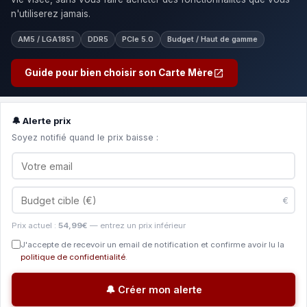
n'utiliserez jamais.
AM5 / LGA1851
DDR5
PCIe 5.0
Budget / Haut de gamme
Guide pour bien choisir son Carte Mère
🔔 Alerte prix
Soyez notifié quand le prix baisse :
€
Prix actuel :
54,99€
— entrez un prix inférieur
J'accepte de recevoir un email de notification et confirme avoir lu la
politique de confidentialité
.
🔔 Créer mon alerte