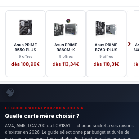
Asus PRIME
Asus PRIME
Asus PRIME
A
B550 PLUS
B860M-K
B760-PLUS
B84
9 offres
9 offres
9 offres
dès 108,99€
dès 113,34€
dès 118,31€
dè
🧠
LE GUIDE D'ACHAT POUR BIEN CHOISIR
Quelle carte mère choisir ?
AM4, AM5, LGA1700 ou LGA1851 — chaque socket a ses raisons
d'exister en 2026. Le guide sélectionne par budget et durée de
vie visée, sans vous faire acheter des fonctionnalités que vous