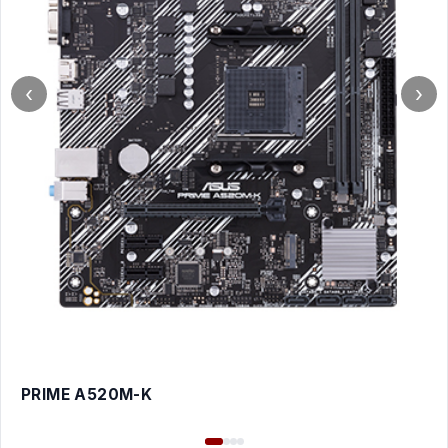
‹
›
PRIME A520M-K