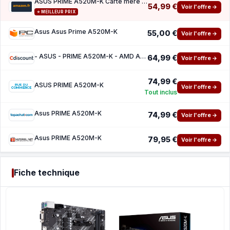
ASUS PRIME A520M-K Carte mère AMD A520 Ryzen AM4 micro ATX (M.2, 1 Gb Ethernet, HDMI D-Sub
54,99 €
Voir l'offre →
⭐ MEILLEUR PRIX
Asus Asus Prime A520M-K
55,00 €
Voir l'offre →
- ASUS - PRIME A520M-K - AMD A520 - Emplacement AM4 micro ATX
64,99 €
Voir l'offre →
74,99 €
ASUS PRIME A520M-K
Voir l'offre →
Tout inclus
Asus PRIME A520M-K
74,99 €
Voir l'offre →
Asus PRIME A520M-K
79,95 €
Voir l'offre →
Fiche technique