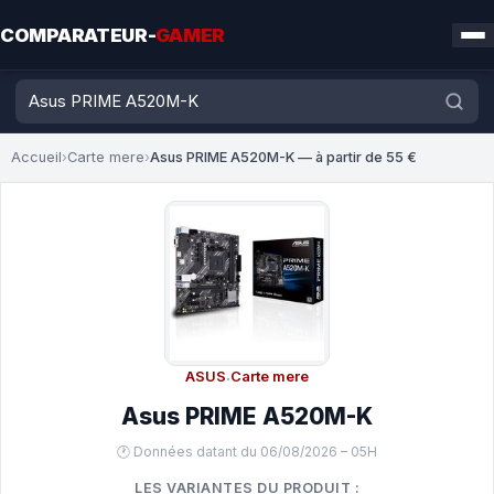
COMPARATEUR-
GAMER
Accueil
›
Carte mere
›
Asus PRIME A520M-K — à partir de 55 €
ASUS
·
Carte mere
Asus PRIME A520M-K
🕐 Données datant du 06/08/2026 – 05H
LES VARIANTES DU PRODUIT :