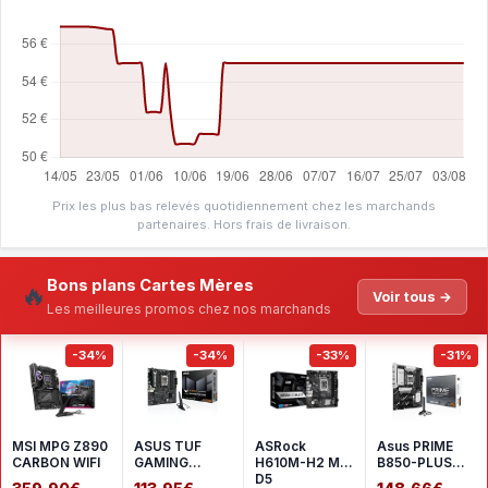
Prix les plus bas relevés quotidiennement chez les marchands
partenaires. Hors frais de livraison.
Bons plans Cartes Mères
🔥
Voir tous →
Les meilleures promos chez nos marchands
-34%
-34%
-33%
-31%
MSI MPG Z890
ASUS TUF
ASRock
Asus PRIME
CARBON WIFI
GAMING
H610M-H2 M.2
B850-PLUS
A620AM-
D5
WIFI