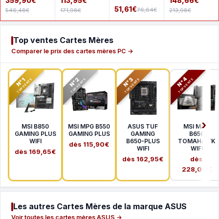
359,90€
113,95€
148,66€
PLUS WIFI
51,61€
76,64€
546,48€
171,98€
213,98€
Top ventes Cartes Mères
Comparer le prix des cartes mères PC →
N°2
N°3
N°4
N°1
TOP VENTE
TOP VENTE
TOP VENTE
TOP VENTE
MSI B850
MSI MPG B550
ASUS TUF
MSI MAG
GAMING PLUS
GAMING PLUS
GAMING
B650
WIFI
B650-PLUS
TOMAHAWK
dès 115,90€
WIFI
WIFI
dès 169,65€
dès 162,95€
dès
228,00€
Les autres Cartes Mères de la marque ASUS
Voir toutes les cartes mères ASUS →