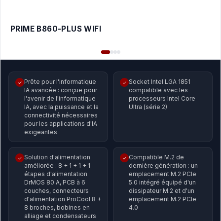
PRIME B860-PLUS WIFI
Prête pour l'informatique
Socket Intel LGA 1851
✓
✓
IA avancée : conçue pour
compatible avec les
l'avenir de l'informatique
processeurs Intel Core
IA, avec la puissance et la
Ultra (série 2)
connectivité nécessaires
pour les applications d'IA
exigeantes
Solution d'alimentation
Compatible M.2 de
✓
✓
améliorée : 8 + 1 + 1 + 1
dernière génération : un
étapes d'alimentation
emplacement M.2 PCIe
DrMOS 80 A, PCB à 6
5.0 intégré équipé d'un
couches, connecteurs
dissipateur M.2 et d'un
d'alimentation ProCool 8 +
emplacement M.2 PCIe
8 broches, bobines en
4.0
alliage et condensateurs