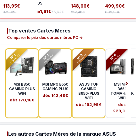
A620AM-
D5
WIFI
113,95€
148,66€
499,90€
PLUS WIFI
51,61€
76,64€
171,98€
212,48€
699,98€
Top ventes Cartes Mères
Comparer le prix des cartes mères PC →
N°2
N°3
N°4
N°1
TOP VENTE
TOP VENTE
TOP VENTE
TOP VENTE
MSI B850
MSI MPG B550
ASUS TUF
MSI MAG
GAMING PLUS
GAMING PLUS
GAMING
B650
WIFI
B650-PLUS
TOMAHAWK
dès 142,48€
WIFI
WIFI
dès 170,18€
dès 162,95€
dès
228,00€
Les autres Cartes Mères de la marque ASUS