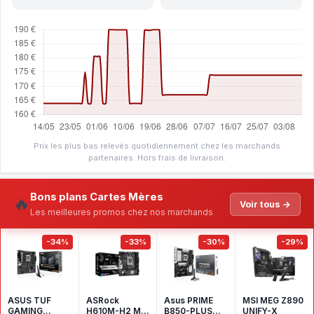
Prix les plus bas relevés quotidiennement chez les marchands
partenaires. Hors frais de livraison.
Bons plans Cartes Mères
🔥
Voir tous →
Les meilleures promos chez nos marchands
-34%
-33%
-30%
-29%
ASUS TUF
ASRock
Asus PRIME
MSI MEG Z890
GAMING
H610M-H2 M.2
B850-PLUS
UNIFY-X