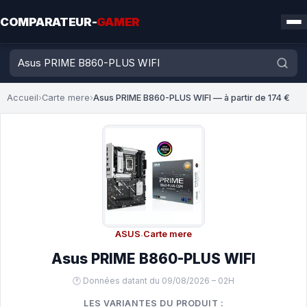
COMPARATEUR-
GAMER
Accueil
›
Carte mere
›
Asus PRIME B860-PLUS WIFI — à partir de 174 €
ASUS
·
Carte mere
Asus PRIME B860-PLUS WIFI
🕐 Données datant du 09/08/2026 – 02H
LES VARIANTES DU PRODUIT :