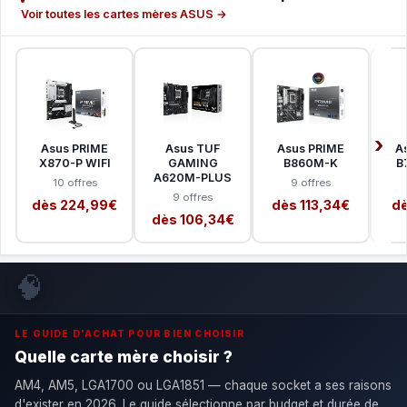
Voir toutes les cartes mères ASUS →
Asus PRIME
Asus TUF
Asus PRIME
A
X870-P WIFI
GAMING
B860M-K
B
A620M-PLUS
10 offres
9 offres
9 offres
dès 224,99€
dès 113,34€
dè
dès 106,34€
🧠
LE GUIDE D'ACHAT POUR BIEN CHOISIR
Quelle carte mère choisir ?
AM4, AM5, LGA1700 ou LGA1851 — chaque socket a ses raisons
d'exister en 2026. Le guide sélectionne par budget et durée de