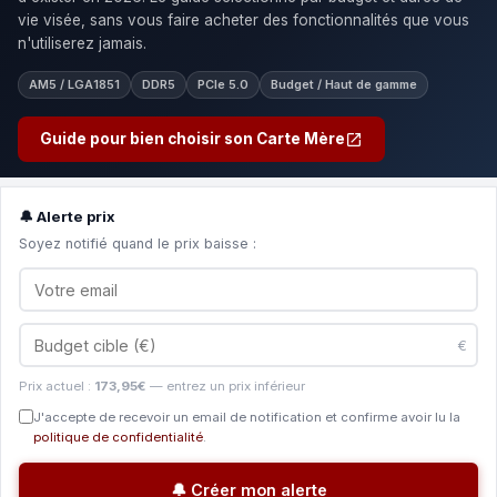
vie visée, sans vous faire acheter des fonctionnalités que vous
n'utiliserez jamais.
AM5 / LGA1851
DDR5
PCIe 5.0
Budget / Haut de gamme
Guide pour bien choisir son Carte Mère
🔔 Alerte prix
Soyez notifié quand le prix baisse :
€
Prix actuel :
173,95€
— entrez un prix inférieur
J'accepte de recevoir un email de notification et confirme avoir lu la
politique de confidentialité
.
🔔 Créer mon alerte