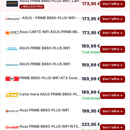
ASUS Prime B860-PLUS WiFi, Carte mère Intel ATX, 8 1 1 1 80A étapes d'alimentation DrMOS,
173,95 €
Voir l'offre →
⭐ MEILLEUR PRIX
- ASUS - PRIME B860-PLUS WIFI - Intel B860 LGA 1851 (Socket V1) ATX
173,95 €
Voir l'offre →
Asus CARTE WIFI ASUS PRIME B860-PLUS, INTEL, 1851, B860, 4DDR5, USB 10 Gbit s, ATX
173,95 €
Voir l'offre →
189,99 €
ASUS PRIME B860-PLUS WIFI
Voir l'offre →
Tout inclus
ASUS PRIME B860-PLUS WIFI
189,99 €
Voir l'offre →
PRIME B860-PLUS WIFI ATX Socket LGA1851 Chipset Intel B860
189,99 €
Voir l'offre →
189,99 €
Carte mere ASUS PRIME B860-PLUS WIFI ATX Socket LGA1851 Chipset Intel B860
Voir l'offre →
Tout inclus
Asus PRIME B860-PLUS WIFI
199,95 €
Voir l'offre →
223,95 €
Asus PRIME B860-PLUS WIFI INTEL B860
Voir l'offre →