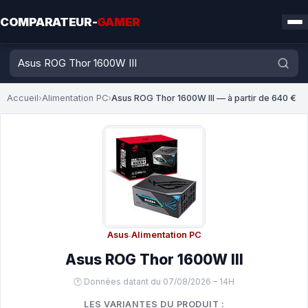
COMPARATEUR-
GAMER
Accueil
›
Alimentation PC
›
Asus ROG Thor 1600W III — à partir de 640 €
Asus
·
Alimentation PC
Asus ROG Thor 1600W III
🕐 Données datant du 07/08/2026 – 14H
LES VARIANTES DU PRODUIT :