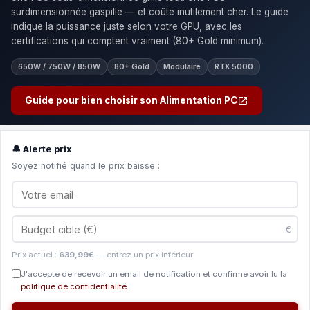
surdimensionnée gaspille — et coûte inutilement cher. Le guide
indique la puissance juste selon votre GPU, avec les
certifications qui comptent vraiment (80+ Gold minimum).
650W / 750W / 850W
80+ Gold
Modulaire
RTX 5000
Guide pour bien choisir son Alimentation PC
🔔 Alerte prix
Soyez notifié quand le prix baisse :
€
Prix actuel :
639,99€
— entrez un prix inférieur
J'accepte de recevoir un email de notification et confirme avoir lu la
politique de confidentialité
.