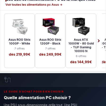
Voir toutes les alimentations pc Asus →
Asus ROG Strix
Asus ROG Strix
Asus ATX
1000P - White
1200P - Black
1000W - 80 Gold
1200
- TUF Gaming
- 
7 offres
7 offres
1000G N
dès 219,99€
dès 249,99€
6 offres
dès 144,99€
dè
🔌
LE GUIDE D'ACHAT POUR BIEN CHOISIR
Quelle alimentation PC choisir ?
Une PSU sous-dimensionnée grille tout. Une PSU