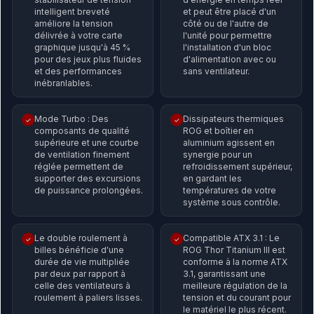
intelligent breveté
et peut être placé d'un
améliore la tension
côté ou de l'autre de
délivrée à votre carte
l'unité pour permettre
graphique jusqu'à 45 %
l'installation d'un bloc
pour des jeux plus fluides
d'alimentation avec ou
et des performances
sans ventilateur.
inébranlables.
Mode Turbo : Des
Dissipateurs thermiques
✓
✓
composants de qualité
ROG et boîtier en
supérieure et une courbe
aluminium agissent en
de ventilation finement
synergie pour un
réglée permettent de
refroidissement supérieur,
supporter des excursions
en gardant les
de puissance prolongées.
températures de votre
système sous contrôle.
Le double roulement à
Compatible ATX 3.1 : Le
✓
✓
billes bénéficie d'une
ROG Thor Titanium III est
durée de vie multipliée
conforme à la norme ATX
par deux par rapport à
3.1, garantissant une
celle des ventilateurs à
meilleure régulation de la
roulement à paliers lisses.
tension et du courant pour
le matériel le plus récent.