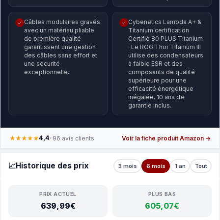
Câbles modulaires gravés
Cybenetics Lambda A+ &
✓
✓
avec un matériau pliable
Titanium certification
de première qualité
Certifié 80 PLUS Titanium
garantissent une gestion
: Le ROG Thor Titanium III
des câbles sans effort et
utilise des condensateurs
une sécurité
à faible ESR et des
exceptionnelle.
composants de qualité
supérieure pour une
efficacité énergétique
inégalée. 10 ans de
garantie inclus.
4,4
★★★★★
· 96 avis clients
Voir la fiche produit Amazon →
📈
Historique des prix
3 mois
6 mois
1 an
Tout
PRIX ACTUEL
PLUS BAS
639,99€
605,07€