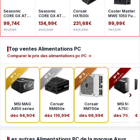
Seasonic
Seasonic
Corsair
Cooler Master
CORE GX ATX
CORE GX ATX
HX1500i
MWE 1050 Full
3 2024 650 W
3 2024 850 W
Modular V2
99,74€
134,99€
231,68€
99,99€
- White
- White
ATX 3.1
151,58€
203,04€
349,38€
147,51€
Top ventes Alimentations PC
Comparer le prix des alimentations pc PC →
N°2
N°3
N°4
N°1
TOP VENTE
TOP VENTE
TOP VENTE
TOP VENTE
MSI MAG
Corsair
Corsair
MSI MAG
A850 series
RM850e
RM750e
A750GL
dès 94,90€
dès 116,99€
dès 98,99€
dès 79,99€
Les autres Alimentations PC de la marque Asus