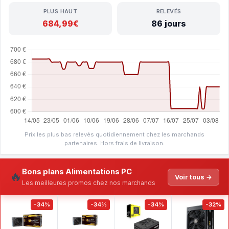
PLUS HAUT
RELEVÉS
684,99€
86 jours
Prix les plus bas relevés quotidiennement chez les marchands
partenaires. Hors frais de livraison.
Bons plans Alimentations PC
🔥
Voir tous →
Les meilleures promos chez nos marchands
-34%
-34%
-34%
-32%