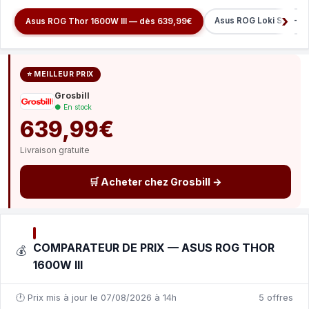
Asus ROG Loki SFX-L 
Asus ROG Thor 1600W III — dès 639,99€
⭐ MEILLEUR PRIX
Grosbill
● En stock
639,99€
Livraison gratuite
🛒 Acheter chez Grosbill →
COMPARATEUR DE PRIX — ASUS ROG THOR
💰
1600W III
🕐 Prix mis à jour le 07/08/2026 à 14h
5 offres