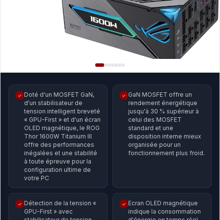
Doté d'un MOSFET GaN,
GaN MOSFET offre un
✓
✓
d'un stabilisateur de
rendement énergétique
tension intelligent breveté
jusqu'à 30 % supérieur à
« GPU-First » et d'un écran
celui des MOSFET
OLED magnétique, le ROG
standard et une
Thor 1600W Titanium III
disposition interne mieux
offre des performances
organisée pour un
inégalées et une stabilité
fonctionnement plus froid.
à toute épreuve pour la
configuration ultime de
votre PC
Détection de la tension «
Ecran OLED magnétique
✓
✓
GPU-First » avec
indique la consommation
stabilisateur de tension
d'énergie en temps réel