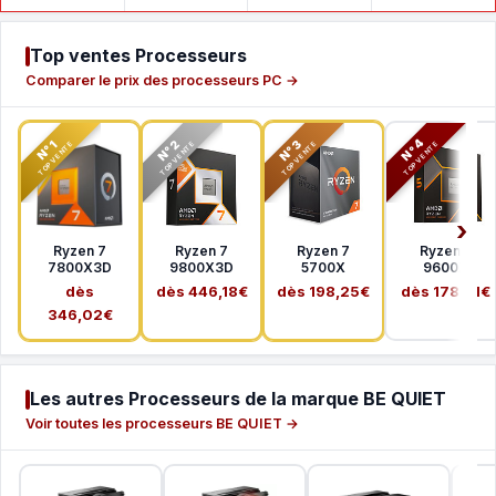
Top ventes Processeurs
Comparer le prix des processeurs PC →
N°2
N°3
N°4
N°1
TOP VENTE
TOP VENTE
TOP VENTE
TOP VENTE
Ryzen 7
Ryzen 7
Ryzen 7
Ryzen 5
7800X3D
9800X3D
5700X
9600X
dès
dès 446,18€
dès 198,25€
dès 178,41€
346,02€
Les autres Processeurs de la marque BE QUIET
Voir toutes les processeurs BE QUIET →