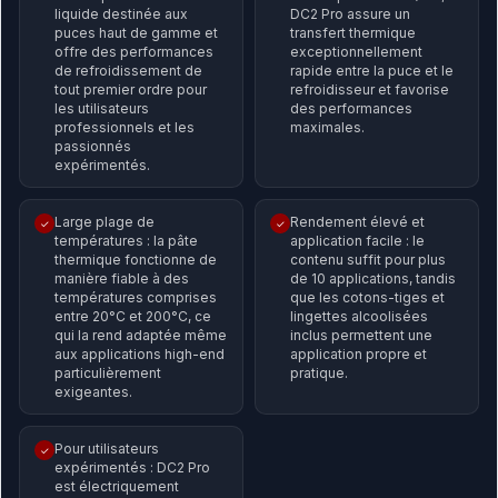
liquide destinée aux
DC2 Pro assure un
puces haut de gamme et
transfert thermique
offre des performances
exceptionnellement
de refroidissement de
rapide entre la puce et le
tout premier ordre pour
refroidisseur et favorise
les utilisateurs
des performances
professionnels et les
maximales.
passionnés
expérimentés.
Large plage de
Rendement élevé et
✓
✓
températures : la pâte
application facile : le
thermique fonctionne de
contenu suffit pour plus
manière fiable à des
de 10 applications, tandis
températures comprises
que les cotons-tiges et
entre 20°C et 200°C, ce
lingettes alcoolisées
qui la rend adaptée même
inclus permettent une
aux applications high-end
application propre et
particulièrement
pratique.
exigeantes.
Pour utilisateurs
✓
expérimentés : DC2 Pro
est électriquement