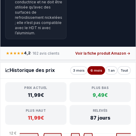
conductrice et ne doit être
utilisée qu’avec des
surfaces de
refroidissement nickelées
; elle n’est pas compatible
avec le HDT ni avec
l’aluminium.
4,2
★★★★★
· 162 avis clients
Voir la fiche produit Amazon →
📈
Historique des prix
3 mois
6 mois
1 an
Tout
PRIX ACTUEL
PLUS BAS
11,99€
9,49€
PLUS HAUT
RELEVÉS
11,99€
87 jours