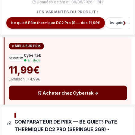
🕐 Données datant du 08/08/2026 – 18H
LES VARIANTES DU PRODUIT :
be quiet! Dar
be quiet! Pâte thermique DC2 Pro (S — dès 11,99€
⭐ MEILLEUR PRIX
Cybertek
● En stock
11,99€
Livraison : +4,99€
🛒 Acheter chez Cybertek →
COMPARATEUR DE PRIX — BE QUIET! PâTE
💰
THERMIQUE DC2 PRO (SERINGUE 3GR) -