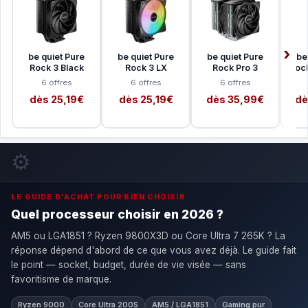
be quiet Pure
be quiet Pure
be quiet Pure
be
Rock 3 Black
Rock 3 LX
Rock Pro 3
Rock
6 offres
6 offres
6 offres
dès 25,19€
dès 25,19€
dès 35,99€
dè
⚙️
LE GUIDE D'ACHAT POUR BIEN CHOISIR
Quel processeur choisir en 2026 ?
AM5 ou LGA1851 ? Ryzen 9800X3D ou Core Ultra 7 265K ? La
réponse dépend d'abord de ce que vous avez déjà. Le guide fait
le point — socket, budget, durée de vie visée — sans
favoritisme de marque.
Ryzen 9000
Core Ultra 200S
AM5 / LGA1851
Gaming pur