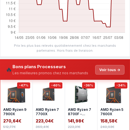
Prix les plus bas relevés quotidiennement chez les marchands
partenaires. Hors frais de livraison.
Bons plans Processeurs
🔥
Voir tous →
Les meilleures promos chez nos marchands
-47%
-40%
-36%
-34%
AMD Ryzen 9
AMD Ryzen 7
AMD Ryzen 7
AMD Ryzen 5
7900X
7700X
8700F -
7600X
Version tray
270,64€
223,04€
141,98€
158,58€
512,77€
369,41€
223,31€
240,93€