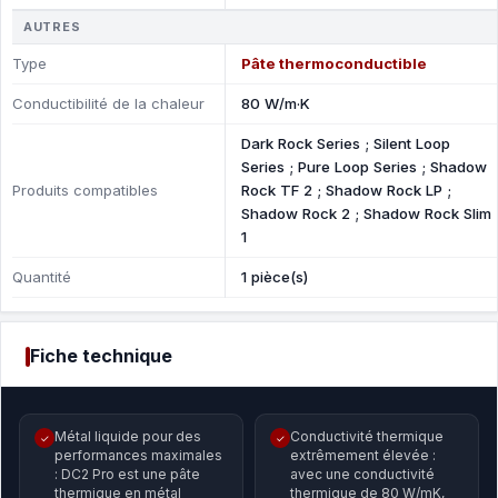
AUTRES
Type
Pâte thermoconductible
Сonductibilité de la chaleur
80 W/m·K
Dark Rock Series ; Silent Loop
Series ; Pure Loop Series ; Shadow
Produits compatibles
Rock TF 2 ; Shadow Rock LP ;
Shadow Rock 2 ; Shadow Rock Slim
1
Quantité
1 pièce(s)
Fiche technique
Métal liquide pour des
Conductivité thermique
✓
✓
performances maximales
extrêmement élevée :
: DC2 Pro est une pâte
avec une conductivité
thermique en métal
thermique de 80 W/mK,