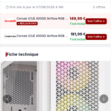
🕐 Prix mis à jour le 07/08/2026 à 14h
2 offres
149,99 €
Corsair iCUE 4000D Airflow RGB TG White -MT Sans Alim ATX
Voir l'offre →
Tout inclus
⭐ MEILLEUR PRIX
181,99 €
Corsair iCUE 4000D Airflow RGB TG Blanc -MT Sans Alim ATX
Voir l'offre →
Tout inclus
Fiche technique
‹
›