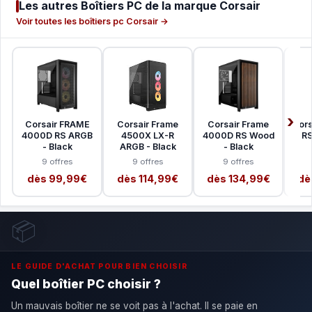
Les autres Boîtiers PC de la marque Corsair
Voir toutes les boîtiers pc Corsair →
Corsair FRAME
Corsair Frame
Corsair Frame
Cors
4000D RS ARGB
4500X LX-R
4000D RS Wood
RS
- Black
ARGB - Black
- Black
9 offres
9 offres
9 offres
dès 99,99€
dès 114,99€
dès 134,99€
dè
📦
LE GUIDE D'ACHAT POUR BIEN CHOISIR
Quel boîtier PC choisir ?
Un mauvais boîtier ne se voit pas à l'achat. Il se paie en