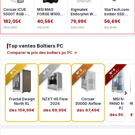
Corsair ICUE
MSI MAG
Xigmatek
StarTech.com
5000T RGB -
FORGE M100R
Endorphin WD
boitier SSD
White
- Black
- White
M.2 NVMe
182,05€
40,56€
79,99€
56,69€
SATA
352,28€
76,97€
128,98€
89,84€
Top ventes Boîtiers PC
Comparer le prix des boîtiers pc PC →
N°2
N°3
N°4
N°1
TOP VENTE
TOP VENTE
TOP VENTE
TOP VENTE
Fractal Design
NZXT H5 Flow
Corsair
MSI MAG
North XL
2024
3000D Airflow
PANO M100R
PZ
dès 154,99€
dès 69,99€
dès 67,49€
dès 66,99€