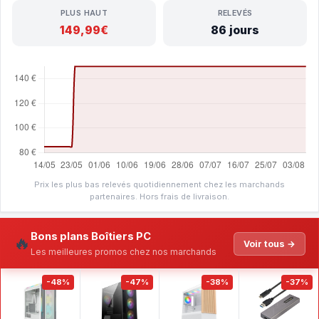
PLUS HAUT
RELEVÉS
149,99€
86 jours
Prix les plus bas relevés quotidiennement chez les marchands
partenaires. Hors frais de livraison.
Bons plans Boîtiers PC
🔥
Voir tous →
Les meilleures promos chez nos marchands
-48%
-47%
-38%
-37%