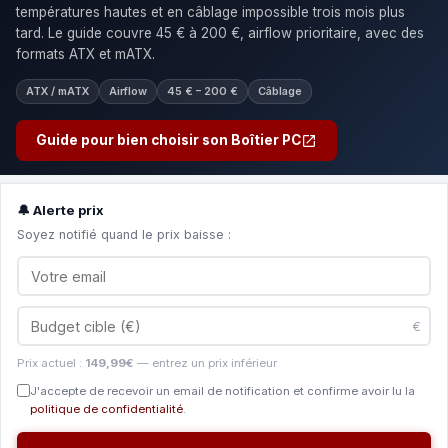
températures hautes et en câblage impossible trois mois plus
tard. Le guide couvre 45 € à 200 €, airflow prioritaire, avec des
formats ATX et mATX.
ATX / mATX
Airflow
45 € – 200 €
Câblage
Guide pour bien choisir son Boîtier PC
🔔 Alerte prix
Soyez notifié quand le prix baisse :
€
Prix actuel :
149,99€
— entrez un prix inférieur
J'accepte de recevoir un email de notification et confirme avoir lu la
politique de confidentialité
.