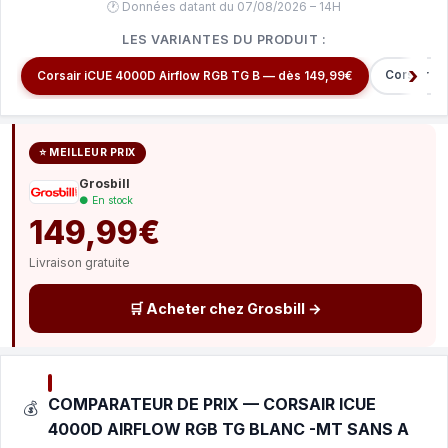
🕐 Données datant du 07/08/2026 – 14H
LES VARIANTES DU PRODUIT :
Corsair I
Corsair iCUE 4000D Airflow RGB TG B — dès 149,99€
⭐ MEILLEUR PRIX
Grosbill
● En stock
149,99€
Livraison gratuite
🛒 Acheter chez Grosbill →
COMPARATEUR DE PRIX — CORSAIR ICUE
💰
4000D AIRFLOW RGB TG BLANC -MT SANS A