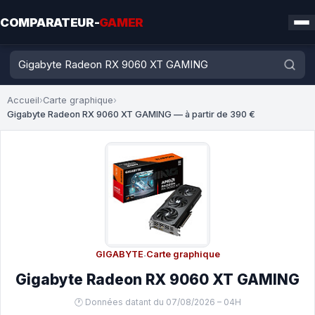
COMPARATEUR-
GAMER
Accueil
›
Carte graphique
›
Gigabyte Radeon RX 9060 XT GAMING — à partir de 390 €
GIGABYTE
·
Carte graphique
Gigabyte Radeon RX 9060 XT GAMING
🕐 Données datant du 07/08/2026 – 04H