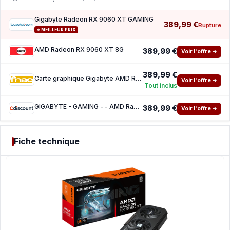
Gigabyte Radeon RX 9060 XT GAMING
389,99 €
Rupture
⭐ MEILLEUR PRIX
AMD Radeon RX 9060 XT 8G
389,99 €
Voir l'offre →
389,99 €
Carte graphique Gigabyte AMD Radeon RX 9060 XT 8G
Voir l'offre →
Tout inclus
GIGABYTE - GAMING - - AMD Radeon RX 9060XT - 8 Go
389,99 €
Voir l'offre →
Fiche technique