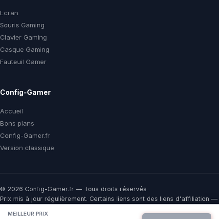
Ecran
Souris Gaming
Clavier Gaming
Casque Gaming
Fauteuil Gamer
Config-Gamer
Accueil
Bons plans
Config-Gamer.fr
Version classique
© 2026 Config-Gamer.fr — Tous droits réservés
Prix mis à jour régulièrement. Certains liens sont des liens d'affiliation —
vous payez le même prix chez le marchand, une commission nous aide
MEILLEUR PRIX
à financer ce comparateur gratuit.