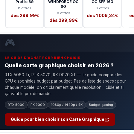
Profile 8G
WINDFORCE OC
OC SFF 16G
8G
8 offres
8 offres
8 offres
dès 299,99€
dès 1 009,34€
dès
dès 299,99€
🎮
LE GUIDE D'ACHAT POUR BIEN CHOISIR
Quelle carte graphique choisir en 2026 ?
RTX 5060 Ti, RTX 5070, RX 9070 XT — le guide compare les
GPU disponibles budget par budget. Pas de liste de specs : pour
chaque modèle, on dit clairement quelle résolution il cible et si
ça vaut le prix demandé.
RTX 5000
RX 9000
1080p / 1440p / 4K
Budget gaming
Guide pour bien choisir son Carte Graphique