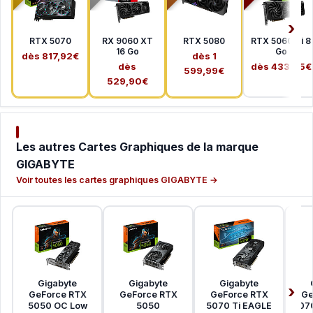
RTX 5070
RX 9060 XT
RTX 5080
RTX 5060 Ti 8
16 Go
Go
dès 817,92€
dès 1
dès
dès 433,65€
599,99€
529,90€
Les autres Cartes Graphiques de la marque
GIGABYTE
Voir toutes les cartes graphiques GIGABYTE →
Gigabyte
Gigabyte
Gigabyte
GeForce RTX
GeForce RTX
GeForce RTX
Ge
5050 OC Low
5050
5070 Ti EAGLE
507