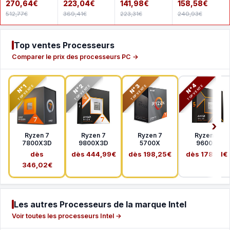
270,64€
223,04€
141,98€
158,58€
512,77€
369,41€
223,31€
240,93€
Top ventes Processeurs
Comparer le prix des processeurs PC →
N°2
N°3
N°4
N°1
TOP VENTE
TOP VENTE
TOP VENTE
TOP VENTE
Ryzen 7
Ryzen 7
Ryzen 7
Ryzen 5
7800X3D
9800X3D
5700X
9600X
dès
dès 444,99€
dès 198,25€
dès 178,41€
346,02€
Les autres Processeurs de la marque Intel
Voir toutes les processeurs Intel →