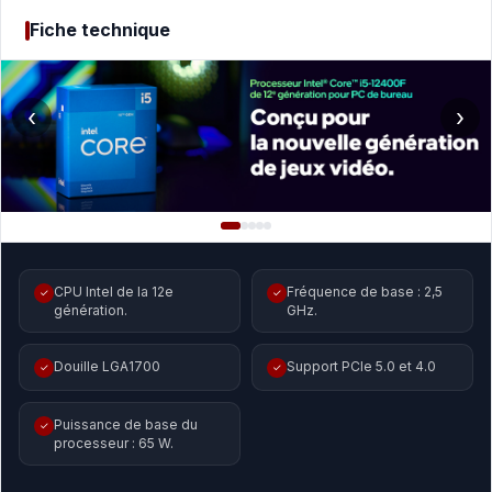
Fiche technique
‹
›
CPU Intel de la 12e
Fréquence de base : 2,5
✓
✓
génération.
GHz.
Douille LGA1700
Support PCIe 5.0 et 4.0
✓
✓
Puissance de base du
✓
processeur : 65 W.