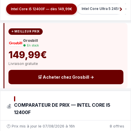
Intel Core Ultra 5 245K — d
Intel Core i5 12400F — dès 149,99€
⭐ MEILLEUR PRIX
Grosbill
● En stock
149,99€
Livraison gratuite
🛒 Acheter chez Grosbill →
COMPARATEUR DE PRIX — INTEL CORE I5
💰
12400F
🕐 Prix mis à jour le 07/08/2026 à 16h
8 offres