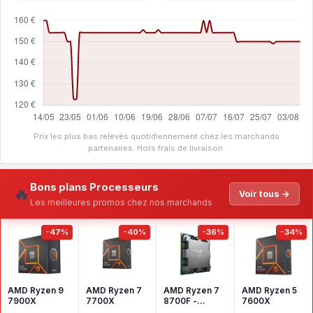
Prix les plus bas relevés quotidiennement chez les marchands
partenaires. Hors frais de livraison.
Bons plans Processeurs
🔥
Voir tous →
Les meilleures promos chez nos marchands
-47%
-40%
-36%
-34%
AMD Ryzen 9
AMD Ryzen 7
AMD Ryzen 7
AMD Ryzen 5
7900X
7700X
8700F -
7600X
Version tray