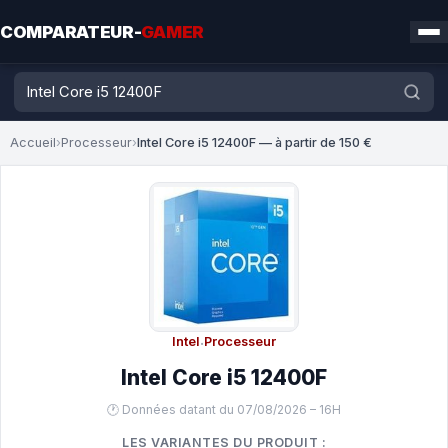
COMPARATEUR-
GAMER
Accueil
›
Processeur
›
Intel Core i5 12400F — à partir de 150 €
Intel
·
Processeur
Intel Core i5 12400F
🕐 Données datant du 07/08/2026 – 16H
LES VARIANTES DU PRODUIT :