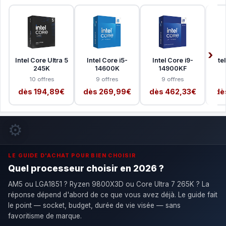
Intel Core Ultra 5
Intel Core i5-
Intel Core i9-
Inte
245K
14600K
14900KF
10 offres
9 offres
9 offres
dès 194,89€
dès 269,99€
dès 462,33€
dè
⚙️
LE GUIDE D'ACHAT POUR BIEN CHOISIR
Quel processeur choisir en 2026 ?
AM5 ou LGA1851 ? Ryzen 9800X3D ou Core Ultra 7 265K ? La
réponse dépend d'abord de ce que vous avez déjà. Le guide fait
le point — socket, budget, durée de vie visée — sans
favoritisme de marque.