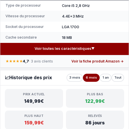
Type de processeur
Core i5 2,8 GHz
Vitesse du processeur
4.4E+3 MHz
Socket du processeur
LGA 1700
Cache secondaire
18 MB
Voir toutes les caractéristiques
▼
4,7
★★★★★
· 3 avis clients
Voir la fiche produit Amazon →
📈
Historique des prix
3 mois
6 mois
1 an
Tout
PRIX ACTUEL
PLUS BAS
149,99€
122,99€
PLUS HAUT
RELEVÉS
159,99€
86 jours