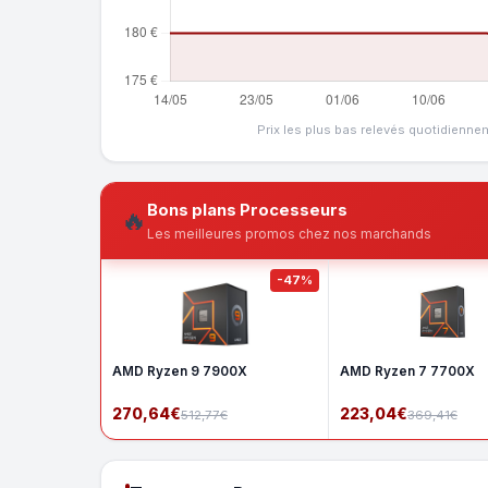
Prix les plus bas relevés quotidienne
Bons plans Processeurs
🔥
Les meilleures promos chez nos marchands
-47%
AMD Ryzen 9 7900X
AMD Ryzen 7 7700X
270,64€
223,04€
512,77€
369,41€