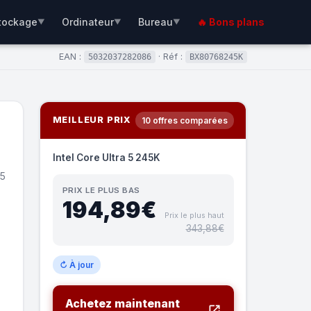
tockage
Ordinateur
Bureau
🔥 Bons plans
▼
▼
▼
EAN :
· Réf :
5032037282086
BX80768245K
MEILLEUR PRIX
10 offres comparées
Intel Core Ultra 5 245K
 5
PRIX LE PLUS BAS
194,89€
Prix le plus haut
343,88€
↻ À jour
Achetez maintenant