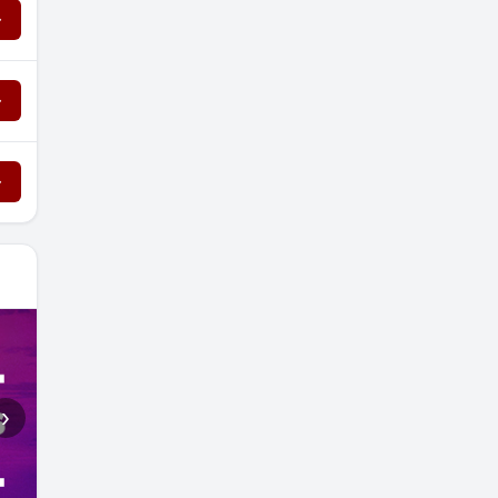
→
→
→
›