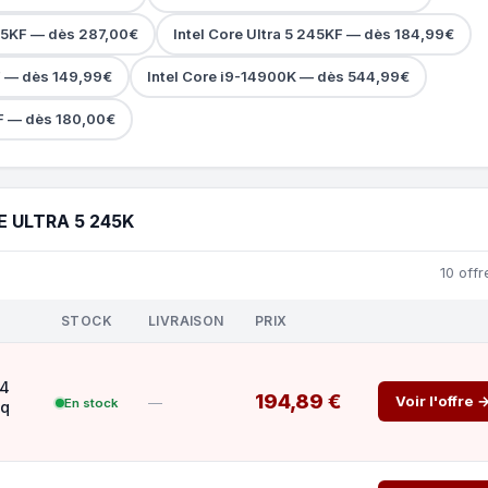
265KF — dès 287,00€
Intel Core Ultra 5 245KF — dès 184,99€
F — dès 149,99€
Intel Core i9-14900K — dès 544,99€
0F — dès 180,00€
 ULTRA 5 245K
10 offr
STOCK
LIVRAISON
PRIX
14
194,89 €
Voir l'offre 
—
En stock
sq