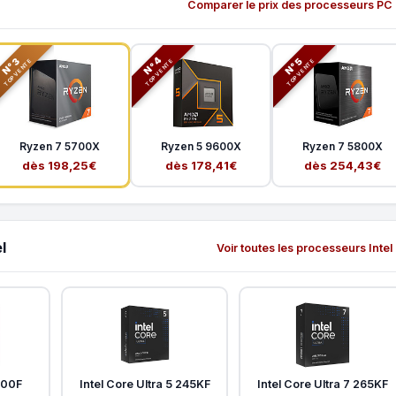
Comparer le prix des processeurs PC
N°3
N°5
N°4
TOP VENTE
TOP VENTE
TOP VENTE
Ryzen 7 5700X
Ryzen 5 9600X
Ryzen 7 5800X
dès 198,25€
dès 178,41€
dès 254,43€
l
Voir toutes les processeurs Intel
400F
Intel Core Ultra 5 245KF
Intel Core Ultra 7 265KF