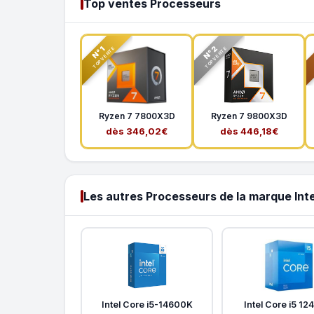
Top ventes Processeurs
N°2
N°1
TOP VENTE
TOP VENTE
Ryzen 7 7800X3D
Ryzen 7 9800X3D
dès 346,02€
dès 446,18€
Les autres Processeurs de la marque Inte
Intel Core i5-14600K
Intel Core i5 12