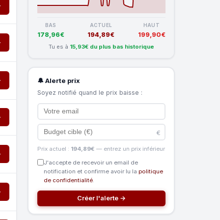
→
BAS
ACTUEL
HAUT
178,96€
194,89€
199,90€
→
Tu es à
15,93€ du plus bas historique
→
🔔 Alerte prix
Soyez notifié quand le prix baisse :
→
€
Prix actuel :
194,89€
— entrez un prix inférieur
→
J'accepte de recevoir un email de
notification et confirme avoir lu la
politique
de confidentialité
.
→
Créer l'alerte →