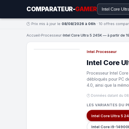
COMPARATEUR-
GAMER
🕐 Prix mis à jour le
08/08/2026 à 06h
· 10 offres compa
Accueil
›
Processeur
›
Intel Core Ultra 5 245K — à partir de 1
Intel
·
Processeur
Intel Core U
Processeur Intel Core
débloqués pour PC de 
4.0, ainsi que la mémo
🕐 Données datant du 0
LES VARIANTES DU P
Intel Core Ultra 5 
Intel Core i9-1490