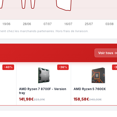
ment chez les marchands partenaires. Hors frais de livraison.
Voir tous 
-40%
-36%
-
AMD Ryzen 7 8700F - Version
AMD Ryzen 5 7600X
tray
141,98€
158,58€
223,31€
240,93€