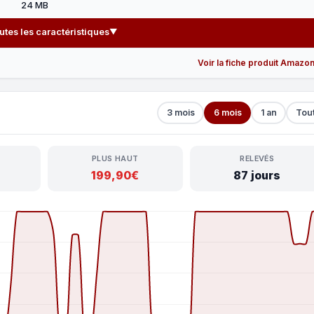
24 MB
outes les caractéristiques
▼
Voir la fiche produit Amazo
3 mois
6 mois
1 an
Tou
PLUS HAUT
RELEVÉS
199,90€
87 jours