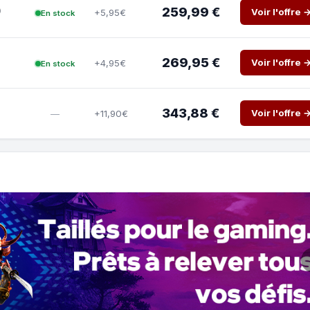
)
259,99 €
Voir l'offre 
+5,95€
En stock
269,95 €
Voir l'offre 
+4,95€
En stock
343,88 €
Voir l'offre 
+11,90€
—