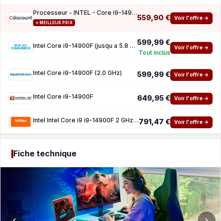
Processeur - INTEL - Core i9-14900F - 5.8GHz - 36MB - LGA1700 Socket
559,90 €
Voir l'offre →
⭐ MEILLEUR PRIX
599,99 €
Intel Core i9-14900F (jusqu a 5.8 GHz)
Voir l'offre →
Tout inclus
Intel Core i9-14900F (2.0 GHz)
599,99 €
Voir l'offre →
Intel Core i9-14900F
649,95 €
Voir l'offre →
Intel Intel Core i9 i9-14900F 2 GHz processeur - Box
791,47 €
Voir l'offre →
Fiche technique
‹
›