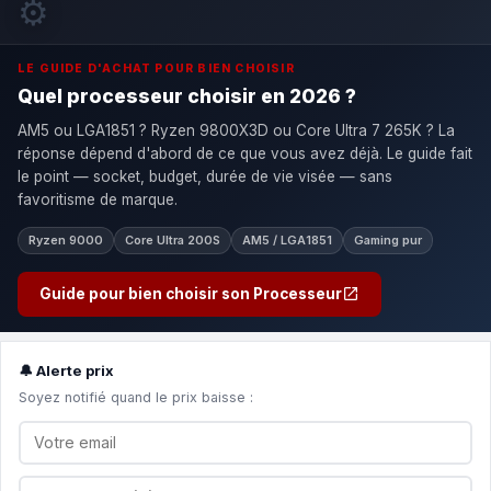
⚙️
LE GUIDE D'ACHAT POUR BIEN CHOISIR
Quel processeur choisir en 2026 ?
AM5 ou LGA1851 ? Ryzen 9800X3D ou Core Ultra 7 265K ? La
réponse dépend d'abord de ce que vous avez déjà. Le guide fait
le point — socket, budget, durée de vie visée — sans
favoritisme de marque.
Ryzen 9000
Core Ultra 200S
AM5 / LGA1851
Gaming pur
Guide pour bien choisir son Processeur
🔔 Alerte prix
Soyez notifié quand le prix baisse :