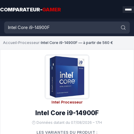
COMPARATEUR-
GAMER
Accueil
›
Processeur
›
Intel Core i9-14900F — à partir de 560 €
Intel
·
Processeur
Intel Core i9-14900F
🕐 Données datant du 07/08/2026 – 17H
LES VARIANTES DU PRODUIT :