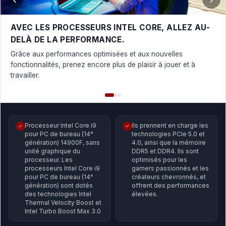
AVEC LES PROCESSEURS INTEL CORE, ALLEZ AU-
DELÀ DE LA PERFORMANCE.
Grâce aux performances optimisées et aux nouvelles
fonctionnalités, prenez encore plus de plaisir à jouer et à
travailler.
Processeur Intel Core i9
Ils prennent en charge les
✓
✓
pour PC de bureau (14ᵉ
technologies PCIe 5.0 et
génération) 14900F, sans
4.0, ainsi que la mémoire
unité graphique du
DDR5 et DDR4. Ils sont
processeur. Les
optimisés pour les
processeurs Intel Core i9
gamers passionnés et les
pour PC de bureau (14ᵉ
créateurs chevronnés, et
génération) sont dotés
offrent des performances
des technologies Intel
élevées.
Thermal Velocity Boost et
Intel Turbo Boost Max 3.0