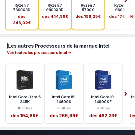
Ryzen 7
Ryzen 7
Ryzen 7
Ryzen 5
7800X3D
9800X3D
5700X
9600X
dès
dès 444,99€
dès 198,25€
dès 178,41€
346,02€
Les autres Processeurs de la marque Intel
Voir toutes les processeurs Intel →
Intel Core Ultra 5
Intel Core i5-
Intel Core i9-
In
245K
14600K
14900KF
10 offres
9 offres
9 offres
dès 194,89€
dès 269,99€
dès 462,33€
dè