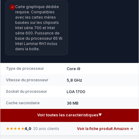
Carte graphique dédiée
✓
requise. Compatibles
avec les cartes mères
basées sur les chipsets
Intel série 700 et Intel
série 600. Puissance de
base du processeur 65 W.
Intel Laminar RH1 inclus
dans la boîte.
Type de processeur
Core i9
Vitesse du processeur
5,8 GHz
Socket du processeur
LGA 1700
Cache secondaire
36 MB
Voir toutes les caractéristiques
▼
4,0
★★★★★
· 20 avis clients
Voir la fiche produit Amazon →