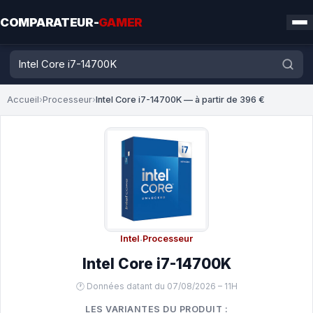
COMPARATEUR-
GAMER
Accueil
›
Processeur
›
Intel Core i7-14700K — à partir de 396 €
Intel
·
Processeur
Intel Core i7-14700K
🕐 Données datant du 07/08/2026 – 11H
LES VARIANTES DU PRODUIT :