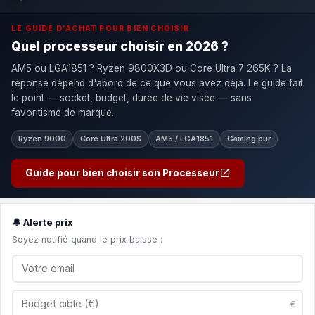
LE GUIDE D'ACHAT POUR BIEN CHOISIR
Quel processeur choisir en 2026 ?
AM5 ou LGA1851 ? Ryzen 9800X3D ou Core Ultra 7 265K ? La
réponse dépend d'abord de ce que vous avez déjà. Le guide fait
le point — socket, budget, durée de vie visée — sans
favoritisme de marque.
Ryzen 9000
Core Ultra 200S
AM5 / LGA1851
Gaming pur
Guide pour bien choisir son Processeur
🔔 Alerte prix
Soyez notifié quand le prix baisse :
€