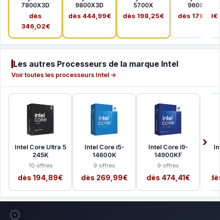
7800X3D
9800X3D
5700X
9600X
dès
dès 444,99€
dès 198,25€
dès 178,41€
346,02€
Les autres Processeurs de la marque Intel
Voir toutes les processeurs Intel →
Intel Core Ultra 5
Intel Core i5-
Intel Core i9-
In
245K
14600K
14900KF
10 offres
9 offres
9 offres
dès 194,89€
dès 269,99€
dès 474,41€
dè
⚙️