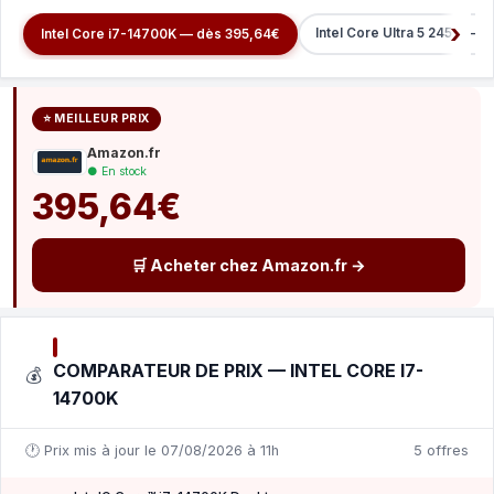
Intel Core Ultra 5 245K — 
Intel Core i7-14700K — dès 395,64€
⭐ MEILLEUR PRIX
Amazon.fr
● En stock
395,64€
🛒 Acheter chez Amazon.fr →
COMPARATEUR DE PRIX — INTEL CORE I7-
💰
14700K
🕐 Prix mis à jour le 07/08/2026 à 11h
5 offres