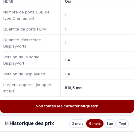
HDMI
Oui
Nombre de ports USB de
1
type C en amont
Quantité de ports HDMI
1
Quantité d'interface
1
DisplayPorts
Version de la sortie
1.4
DisplayPort
Version de DisplayPort
1.4
Largeur appareil (support
816,5 mm
inclus)
Voir toutes les caractéristiques
▼
📈
Historique des prix
3 mois
6 mois
1 an
Tout