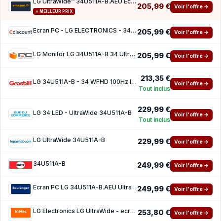
LG UltraWide™ 34U511A-B.AEU Ecran PC Ultra Large 34 - Dalle IPS résolution UWFHD (2560x108
205,99 €
Voir l'offre →
⭐ MEILLEUR PRIX
Ecran PC - LG ELECTRONICS - 34 - QHD - 100Hz - Dalle IPS - 5ms - 34U511A-B
205,99 €
Voir l'offre →
LG Monitor LG 34U511A-B 34 UltraWide WFHD 100Hz IPS HDR 1ms
205,99 €
Voir l'offre →
213,35 €
LG 34U511A-B - 34 WFHD 100Hz IPS 1ms HDR10
Voir l'offre →
Tout inclus
229,99 €
LG 34 LED - UltraWide 34U511A-B
Voir l'offre →
Tout inclus
LG UltraWide 34U511A-B
229,99 €
Voir l'offre →
34U511A-B
249,99 €
Voir l'offre →
Ecran PC LG 34U511A-B.AEU UltraWide IPS 34
249,99 €
Voir l'offre →
LG Electronics LG UltraWide - ecran LED - 34 - IPS - 1 ms - HDMI, DisplayPort - Black
253,80 €
Voir l'offre →