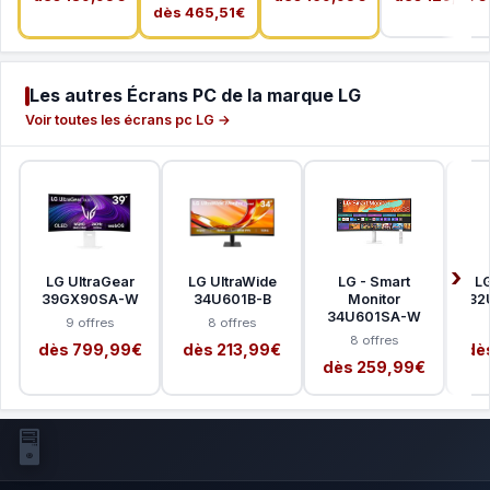
dès 465,51€
Les autres Écrans PC de la marque LG
Voir toutes les écrans pc LG →
LG UltraGear
LG UltraWide
LG - Smart
LG
39GX90SA-W
34U601B-B
Monitor
32
34U601SA-W
9 offres
8 offres
8 offres
dès 799,99€
dès 213,99€
dè
dès 259,99€
🖥️