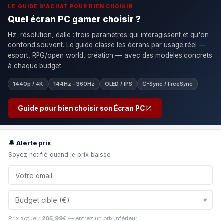
LE GUIDE D'ACHAT POUR BIEN CHOISIR
Quel écran PC gamer choisir ?
Hz, résolution, dalle : trois paramètres qui interagissent et qu'on
confond souvent. Le guide classe les écrans par usage réel —
esport, RPG/open world, création — avec des modèles concrets
à chaque budget.
1440p / 4K
144Hz – 360Hz
OLED / IPS
G-Sync / FreeSync
Guide pour bien choisir son Écran PC
🔔 Alerte prix
Soyez notifié quand le prix baisse :
€
Prix actuel :
205,99€
— entrez un prix inférieur