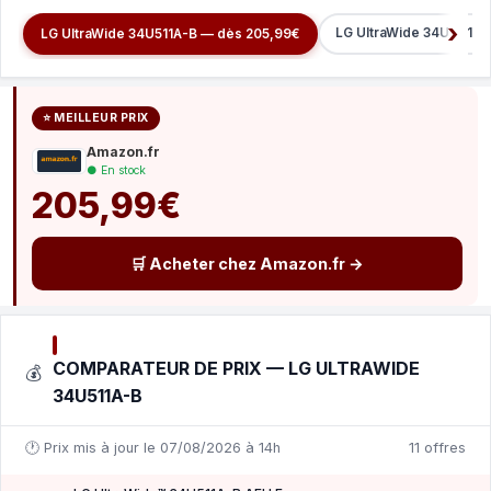
LG UltraWide 34U601B-
LG UltraWide 34U511A-B — dès 205,99€
⭐ MEILLEUR PRIX
Amazon.fr
● En stock
205,99€
🛒 Acheter chez Amazon.fr →
COMPARATEUR DE PRIX — LG ULTRAWIDE
💰
34U511A-B
🕐 Prix mis à jour le 07/08/2026 à 14h
11 offres