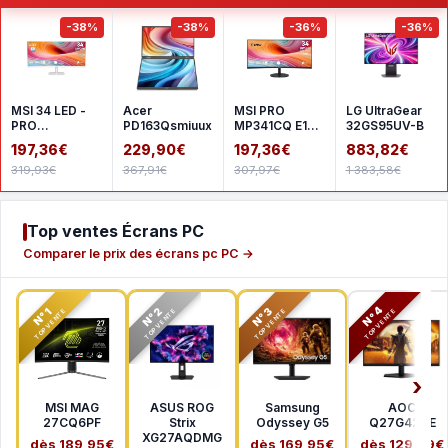
-38%
-38%
-36%
-36%
MSI 34 LED -
Acer
MSI PRO
LG UltraGear
PRO
PD163Qsmiuux
MP341CQ E12 -
32GS95UV-B
MP341CQW
Black
197,36€
229,90€
197,36€
883,82€
E12 - White
319,93€
367,91€
307,97€
1 383,58€
Top ventes Écrans PC
Comparer le prix des écrans pc PC →
N°2
N°3
N°4
N°1
TOP VENTE
TOP VENTE
TOP VENTE
TOP VENTE
MSI MAG
ASUS ROG
Samsung
AOC
27CQ6PF
Strix
Odyssey G5
Q27G42XE
XG27AQDMG
dès 189,95€
dès 169,95€
dès 129,99€