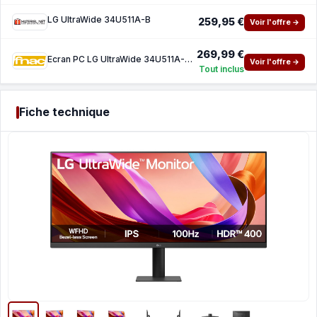
LG UltraWide 34U511A-B
259,95 €
Voir l'offre →
269,99 €
Ecran PC LG UltraWide 34U511A-B 34 UWFHD
Voir l'offre →
Tout inclus
Fiche technique