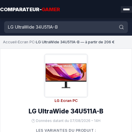
COMPARATEUR-
GAMER
Accueil
›
Ecran PC
›
LG UltraWide 34U511A-B — à partir de 206 €
LG
·
Ecran PC
LG UltraWide 34U511A-B
🕐 Données datant du 07/08/2026 – 14H
LES VARIANTES DU PRODUIT :