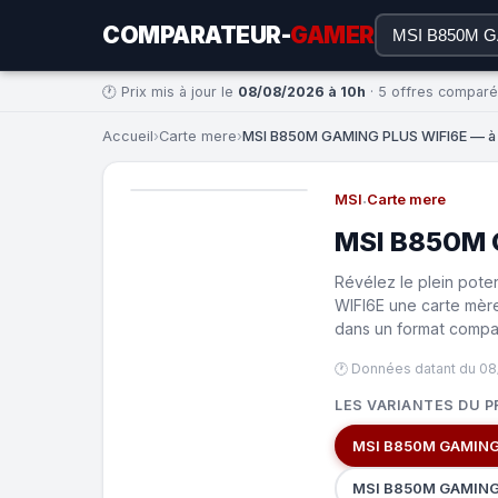
COMPARATEUR-
GAMER
🕐 Prix mis à jour le
08/08/2026 à 10h
· 5 offres compar
Accueil
›
Carte mere
›
MSI B850M GAMING PLUS WIFI6E — à p
MSI
·
Carte mere
MSI B850M 
Révélez le plein pot
WIFI6E une carte mère
dans un format compa
🕐 Données datant du 08
LES VARIANTES DU P
MSI B850M GAMING 
MSI B850M GAMING 