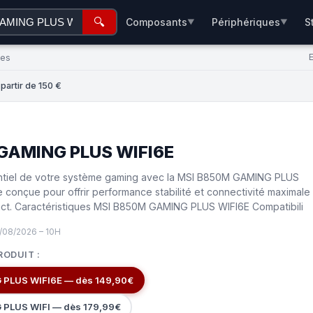
🔍
Composants
Périphériques
S
▼
▼
ées
artir de 150 €
GAMING PLUS WIFI6E
entiel de votre système gaming avec la MSI B850M GAMING PLUS
 conçue pour offrir performance stabilité et connectivité maximale
ct. Caractéristiques MSI B850M GAMING PLUS WIFI6E Compatibili
/08/2026 – 10H
RODUIT :
PLUS WIFI6E — dès 149,90€
PLUS WIFI — dès 179,99€