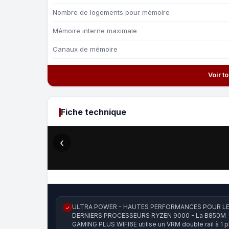
Nombre de logements pour mémoire
Mémoire interne maximale
Canaux de mémoire
Voir t
Fiche technique
‹
ULTRA POWER - HAUTES PERFORMANCES POUR L
✓
DERNIERS PROCESSEURS RYZEN 9000 - La B850M
GAMING PLUS WIFI6E utilise un VRM double rail à 1 