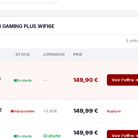
 GAMING PLUS WIFI6E
5 offr
STOCK
LIVRAISON
PRIX
0
149,90 €
Voir l'offre 
—
En stock
E
149,99 €
+5,95€
Indisponible
Rupture
149,99 €
Voir l'offre 
Gratuite
En stock