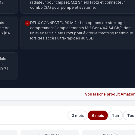
 /
radiateur pour chipset, M.2 Shield Frozr et connecteur
combo (3A) pour pompe et système.
nts
DEUX CONNECTEURS M.2 - Les options de stockage
✓
me de
comprennent 1 emplacements M.2 Gen4 x4 64 Gb/s dont
16 (64
un avec M.2 Shield Frozr pour éviter le throttling thermique
lors des accès ultra-rapides au SSD
dule
ts
D 7.1
Voir la fiche produit Amazo
3 mois
6 mois
1 an
Tou