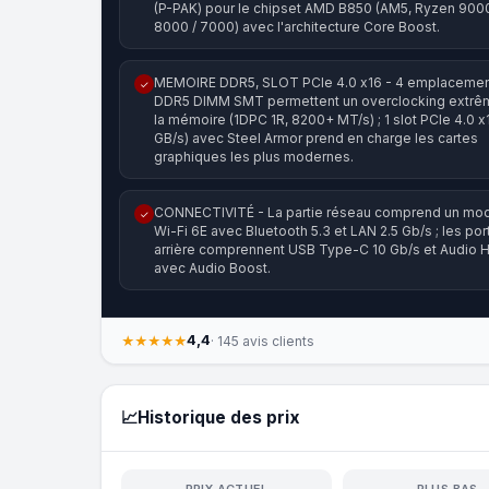
(P-PAK) pour le chipset AMD B850 (AM5, Ryzen 9000
8000 / 7000) avec l'architecture Core Boost.
MEMOIRE DDR5, SLOT PCIe 4.0 x16 - 4 emplaceme
✓
DDR5 DIMM SMT permettent un overclocking extrê
la mémoire (1DPC 1R, 8200+ MT/s) ; 1 slot PCIe 4.0 x
GB/s) avec Steel Armor prend en charge les cartes
graphiques les plus modernes.
CONNECTIVITÉ - La partie réseau comprend un mo
✓
Wi-Fi 6E avec Bluetooth 5.3 et LAN 2.5 Gb/s ; les por
arrière comprennent USB Type-C 10 Gb/s et Audio H
avec Audio Boost.
4,4
★★★★★
· 145 avis clients
📈
Historique des prix