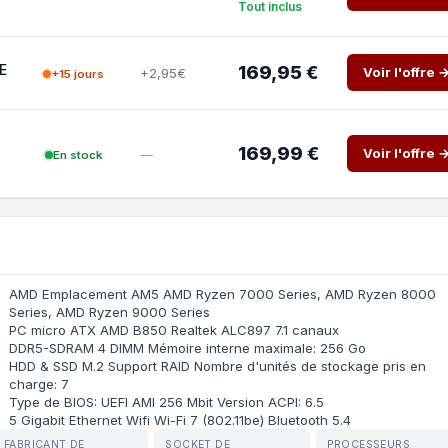
Tout inclus
E
169,95 €
Voir l'offre 
+2,95€
+15 jours
169,99 €
Voir l'offre 
—
En stock
AMD Emplacement AM5 AMD Ryzen 7000 Series, AMD Ryzen 8000
Series, AMD Ryzen 9000 Series
PC micro ATX AMD B850 Realtek ALC897 7.1 canaux
DDR5-SDRAM 4 DIMM Mémoire interne maximale: 256 Go
HDD & SSD M.2 Support RAID Nombre d'unités de stockage pris en
charge: 7
Type de BIOS: UEFI AMI 256 Mbit Version ACPI: 6.5
5 Gigabit Ethernet Wifi Wi-Fi 7 (802.11be) Bluetooth 5.4
FABRICANT DE
SOCKET DE
PROCESSEURS