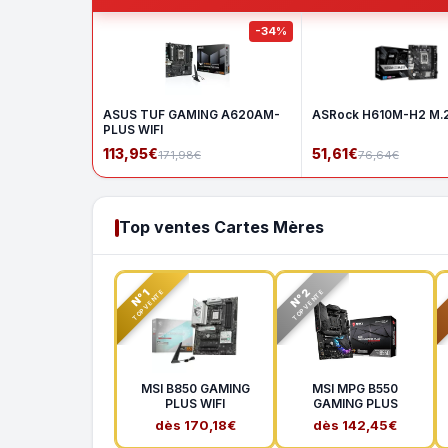
-34%
ASUS TUF GAMING A620AM-
ASRock H610M-H2 M.
PLUS WIFI
113,95€
51,61€
171,98€
76,64€
Top ventes Cartes Mères
N°2
N°1
TOP VENTE
TOP VENTE
MSI B850 GAMING
MSI MPG B550
PLUS WIFI
GAMING PLUS
dès 170,18€
dès 142,45€