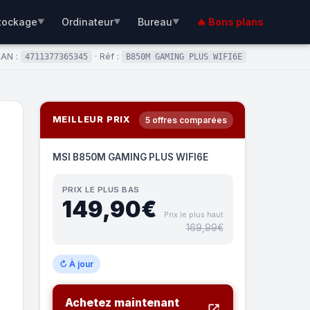
tockage
Ordinateur
Bureau
🔥 Bons plans
▼
▼
▼
EAN :
· Réf :
4711377365345
B850M GAMING PLUS WIFI6E
MEILLEUR PRIX
5 offres comparées
MSI B850M GAMING PLUS WIFI6E
PRIX LE PLUS BAS
149,90€
Prix le plus haut
169,99€
↻ À jour
Achetez maintenant