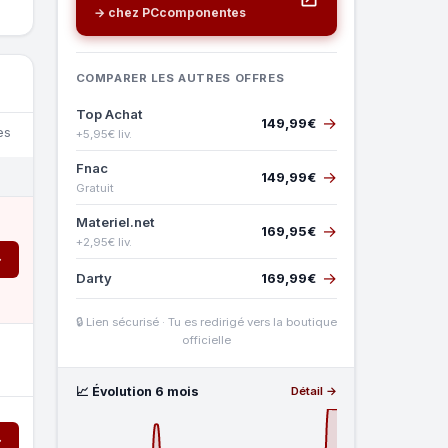
→ chez PCcomponentes
COMPARER LES AUTRES OFFRES
Top Achat
→
149,99€
es
+5,95€ liv.
Fnac
→
149,99€
Gratuit
Materiel.net
→
169,95€
+2,95€ liv.
→
→
Darty
169,99€
🔒 Lien sécurisé · Tu es redirigé vers la boutique
officielle
📈 Évolution 6 mois
Détail →
→