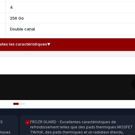
4
256 Go
Double canal
outes les caractéristiques
▼
ES
FROZR GUARD - Excellentes caractéristiques de
✓
refroidissement telles que des pads thermiques MOSFET
phases
7W/mK, des pads thermiques et un radiateur étendu,