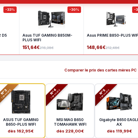
-33%
-30%
-
2 D5
Asus TUF GAMING B850M-
Asus PRIME B850-PLUS WIF
PLUS WIFI
151,64€
148,66€
216,38€
212,48€
Comparer le prix des cartes mères PC
N°3
N°5
N°4
TOP VENTE
TOP VENTE
TOP VENTE
ASUS TUF GAMING
MSI MAG B650
Gigabyte B650 EAGL
B650-PLUS WIFI
TOMAHAWK WIFI
AX
dès 162,95€
dès 228,00€
dès 119,99€