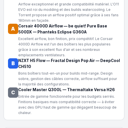
Airflow exceptionnel et grande compatibilité matériel. L'O11
EVO est roi du modding et des builds watercooling. Le
Torrent propose un airflow positif optimal grâce à ses fans
180mm en façade.
Corsair 4000D Airflow
—
be quiet! Pure Base
A
500DX
—
Phanteks Eclipse G360A
Excellent airflow, bon finition, prix compétitif. Le Corsair
4000D Airflow est l'un des boîtiers les plus populaires
grâce à son excellent flux d'air et ses nombreux
emplacements ventilateurs.
NZXT H5 Flow
—
Fractal Design Pop Air
—
DeepCool
B
CH510
Bons boîtiers tout-en-un pour builds mid-range. Design
sobre, gestion des câbles correcte, airflow suffisant pour
la majorité des configurations.
Cooler Master Q300L
—
Thermaltake Versa H26
C
Entrée de gamme fonctionnelle pour les budgets serrés.
Finitions basiques mais compatibilité correcte — à éviter
avec des GPU haut de gamme qui dégagent beaucoup de
chaleur.