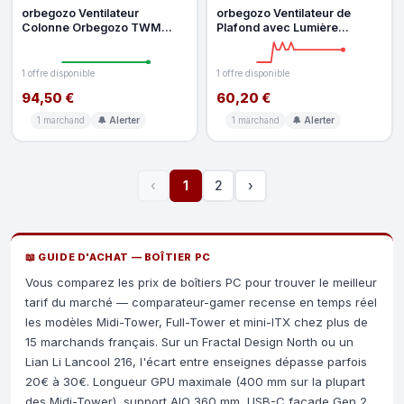
orbegozo Ventilateur
orbegozo Ventilateur de
Colonne Orbegozo TWM
Plafond avec Lumière
1010 45W 3 Vitesses Ioniseur
Orbegozo CP 15076 B 50W
Télécomma
80cm 3 Vite
1 offre disponible
1 offre disponible
94,50 €
60,20 €
1 marchand
🔔 Alerter
1 marchand
🔔 Alerter
‹
1
2
›
📖 GUIDE D'ACHAT — BOÎTIER PC
Vous comparez les prix de boîtiers PC pour trouver le meilleur
tarif du marché — comparateur-gamer recense en temps réel
les modèles Midi-Tower, Full-Tower et mini-ITX chez plus de
15 marchands français. Sur un Fractal Design North ou un
Lian Li Lancool 216, l'écart entre enseignes dépasse parfois
20€ à 30€. Longueur GPU maximale (400 mm sur la plupart
des Midi-Tower), support AIO 360 mm, USB-C façade Gen 2,