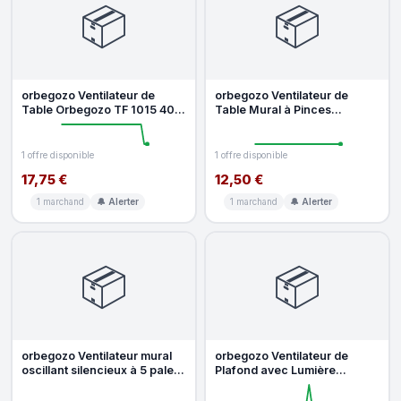
📦
📦
orbegozo Ventilateur de
orbegozo Ventilateur de
Table Orbegozo TF 1015 40W
Table Mural à Pinces
15cm 3 Vitesses Oscillation S
Orbegozo TF 0319 20W
17,5cm 2 Vites
1 offre disponible
1 offre disponible
17,75 €
12,50 €
1 marchand
🔔 Alerter
1 marchand
🔔 Alerter
📦
📦
orbegozo Ventilateur mural
orbegozo Ventilateur de
oscillant silencieux à 5 pales
Plafond avec Lumière
de 45 W et 40 cm avec
Orbegozo CP 145182 35W
182cm 6 Vite