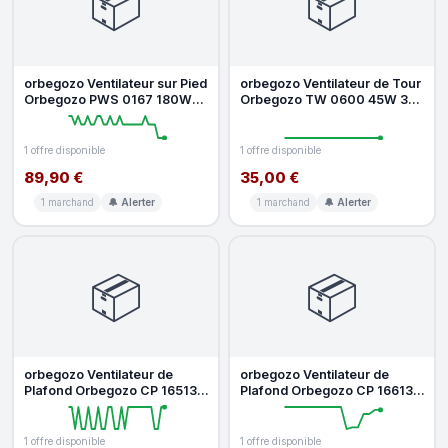
📦
📦
orbegozo Ventilateur sur Pied
orbegozo Ventilateur de Tour
Orbegozo PWS 0167 180W
Orbegozo TW 0600 45W 3
65cm 3 Vitesses Oscillant S
Vitesses Oscillant Silencieu
1 offre disponible
1 offre disponible
89,90 €
35,00 €
1 marchand
🔔 Alerter
1 marchand
🔔 Alerter
📦
📦
orbegozo Ventilateur de
orbegozo Ventilateur de
Plafond Orbegozo CP 165132
Plafond Orbegozo CP 166132
40W 6 Vitesses Silencieux
30W 6 Vitesses Silencieux
LED
ave
1 offre disponible
1 offre disponible