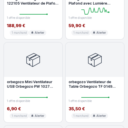
122105 Ventilateur de Plafond
Plafond avec Lumière
avec Lumière LED 35W White
Orbegozo CP 12435 20W
33cm 6 Vitess
1 offre disponible
1 offre disponible
188,99 €
59,90 €
1 marchand
🔔 Alerter
1 marchand
🔔 Alerter
📦
📦
orbegozo Mini Ventilateur
orbegozo Ventilateur de
USB Orbegozo PW 1027
Table Orbegozo TF 0149
2,5W 10cm Silencieux
60W 40cm 3 Vitesses
Compact Aspa
Oscillant 5 P
1 offre disponible
1 offre disponible
6,90 €
35,50 €
1 marchand
🔔 Alerter
1 marchand
🔔 Alerter