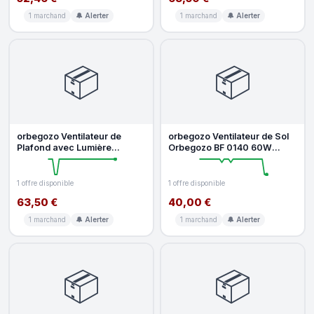
1 marchand
🔔 Alerter
1 marchand
🔔 Alerter
📦
📦
orbegozo Ventilateur de
orbegozo Ventilateur de Sol
Plafond avec Lumière
Orbegozo BF 0140 60W
Orbegozo CL 08132 B 60W
40cm 3 Vitesses Ultra
132cm 3 Vit
Silencieu
1 offre disponible
1 offre disponible
63,50 €
40,00 €
1 marchand
🔔 Alerter
1 marchand
🔔 Alerter
📦
📦