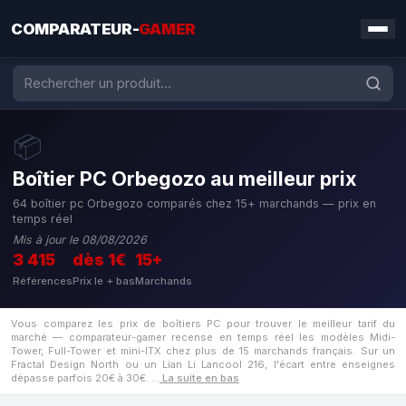
COMPARATEUR-
GAMER
📦
Boîtier PC Orbegozo au meilleur prix
64 boîtier pc Orbegozo comparés chez 15+ marchands — prix en
temps réel
Mis à jour le 08/08/2026
3 415
dès 1€
15+
Références
Prix le + bas
Marchands
Vous comparez les prix de boîtiers PC pour trouver le meilleur tarif du
marché — comparateur-gamer recense en temps réel les modèles Midi-
Tower, Full-Tower et mini-ITX chez plus de 15 marchands français. Sur un
Fractal Design North ou un Lian Li Lancool 216, l'écart entre enseignes
dépasse parfois 20€ à 30€.
…
La suite en bas