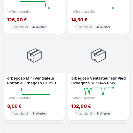
Orbegozo CP 132120 40W
Contrôle à Distance et Mém
120cm 6 Vite
1 offre disponible
1 offre disponible
126,00 €
14,50 €
1 marchand
🔔 Alerter
1 marchand
🔔 Alerter
📦
📦
orbegozo Mini Ventilateur
orbegozo Ventilateur sur Pied
Portable Orbegozo HF 2200 3
Orbegozo SF 5045 85W
Vitesses Batterie 1200mAh
45cm 11 Vitesses 18 Pales Tél
1 offre disponible
1 offre disponible
8,99 €
132,00 €
1 marchand
🔔 Alerter
1 marchand
🔔 Alerter