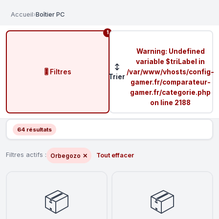
Accueil
›
Boîtier PC
1
Warning
: Undefined
variable $triLabel in
↕
🎚️ Filtres
/var/www/vhosts/config-
Trier
gamer.fr/comparateur-
gamer.fr/categorie.php
on line
2188
64 résultats
Filtres actifs :
Tout effacer
Orbegozo
✕
📦
📦