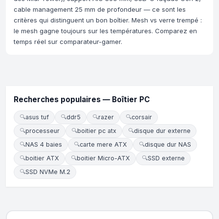
cable management 25 mm de profondeur — ce sont les
critères qui distinguent un bon boîtier. Mesh vs verre trempé :
le mesh gagne toujours sur les températures. Comparez en
temps réel sur comparateur-gamer.
Recherches populaires — Boîtier PC
🔍
asus tuf
🔍
ddr5
🔍
razer
🔍
corsair
🔍
processeur
🔍
boitier pc atx
🔍
disque dur externe
🔍
NAS 4 baies
🔍
carte mere ATX
🔍
disque dur NAS
🔍
boitier ATX
🔍
boitier Micro-ATX
🔍
SSD externe
🔍
SSD NVMe M.2