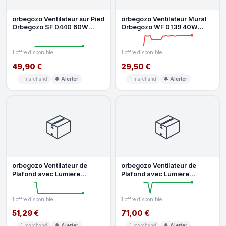
orbegozo Ventilateur sur Pied
orbegozo Ventilateur Mural
Orbegozo SF 0440 60W
Orbegozo WF 0139 40W
40cm 3 Vitesses Oscillation O
40cm 3 Vitesses Tête
Oscillante
1 offre disponible
1 offre disponible
49,90 €
29,50 €
1 marchand
🔔 Alerter
1 marchand
🔔 Alerter
📦
📦
orbegozo Ventilateur de
orbegozo Ventilateur de
Plafond avec Lumière
Plafond avec Lumière
Orbegozo CP15075N 50W
Orbegozo CT 12105 55W
80cm 3 Vitess
105cm 3 Vites
1 offre disponible
1 offre disponible
51,29 €
71,00 €
1 marchand
🔔 Alerter
1 marchand
🔔 Alerter