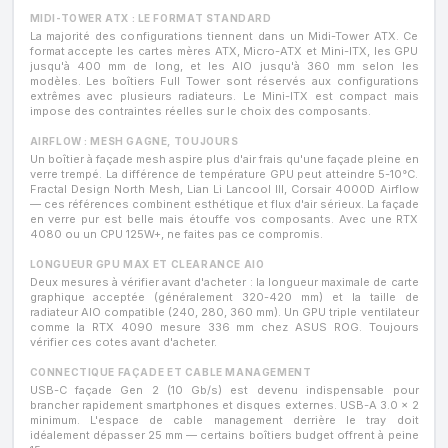
MIDI-TOWER ATX : LE FORMAT STANDARD
La majorité des configurations tiennent dans un Midi-Tower ATX. Ce
format accepte les cartes mères ATX, Micro-ATX et Mini-ITX, les GPU
jusqu'à 400 mm de long, et les AIO jusqu'à 360 mm selon les
modèles. Les boîtiers Full Tower sont réservés aux configurations
extrêmes avec plusieurs radiateurs. Le Mini-ITX est compact mais
impose des contraintes réelles sur le choix des composants.
AIRFLOW : MESH GAGNE, TOUJOURS
Un boîtier à façade mesh aspire plus d'air frais qu'une façade pleine en
verre trempé. La différence de température GPU peut atteindre 5-10°C.
Fractal Design North Mesh, Lian Li Lancool III, Corsair 4000D Airflow
— ces références combinent esthétique et flux d'air sérieux. La façade
en verre pur est belle mais étouffe vos composants. Avec une RTX
4080 ou un CPU 125W+, ne faites pas ce compromis.
LONGUEUR GPU MAX ET CLEARANCE AIO
Deux mesures à vérifier avant d'acheter : la longueur maximale de carte
graphique acceptée (généralement 320-420 mm) et la taille de
radiateur AIO compatible (240, 280, 360 mm). Un GPU triple ventilateur
comme la RTX 4090 mesure 336 mm chez ASUS ROG. Toujours
vérifier ces cotes avant d'acheter.
CONNECTIQUE FAÇADE ET CABLE MANAGEMENT
USB-C façade Gen 2 (10 Gb/s) est devenu indispensable pour
brancher rapidement smartphones et disques externes. USB-A 3.0 × 2
minimum. L'espace de cable management derrière le tray doit
idéalement dépasser 25 mm — certains boîtiers budget offrent à peine