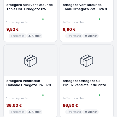
orbegozo Mini Ventilateur de
orbegozo Ventilateur de
Table USB Orbegozo PW
Table Orbegozo PW 1026 8W
1025 8W 10cm Ultra
10cm USB Métal Blue
Silencieux
Silencieux
1 offre disponible
1 offre disponible
9,52 €
6,90 €
1 marchand
🔔 Alerter
1 marchand
🔔 Alerter
📦
📦
orbegozo Ventilateur
orbegozo Orbegozo CF
Colonne Orbegozo TW 0730
112132 Ventilateur de Plafond
45W 3 Vitesses Oscillant
avec Télécommande 35W
Minuterie
White B
1 offre disponible
1 offre disponible
36,90 €
86,50 €
1 marchand
🔔 Alerter
1 marchand
🔔 Alerter