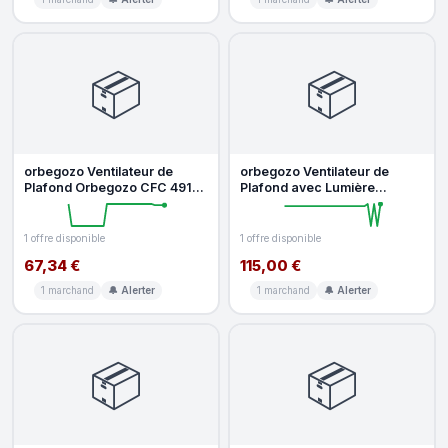
📦
📦
orbegozo Ventilateur de
orbegozo Ventilateur de
Plafond Orbegozo CFC 49120
Plafond avec Lumière
60W 5 Vitesses 3 Pales
Orbegozo CP50120 65W
Chromé
120cm 3 Vitess
1 offre disponible
1 offre disponible
67,34 €
115,00 €
1 marchand
🔔 Alerter
1 marchand
🔔 Alerter
📦
📦