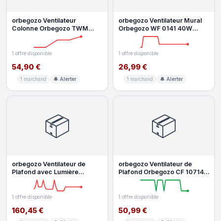
orbegozo Ventilateur
orbegozo Ventilateur Mural
Colonne Orbegozo TWM
Orbegozo WF 0141 40W
1000 50W 3 Vitesses
40cm 3 Vitesses Tête
Télécommande Minut
Oscillante
1 offre disponible
1 offre disponible
54,90 €
26,99 €
1 marchand
🔔 Alerter
1 marchand
🔔 Alerter
📦
📦
orbegozo Ventilateur de
orbegozo Ventilateur de
Plafond avec Lumière
Plafond Orbegozo CF 107142
Orbegozo CP 102132 60W
70W 142cm 5 Vitesses
132cm 3 Vite
Silencie
1 offre disponible
1 offre disponible
160,45 €
50,99 €