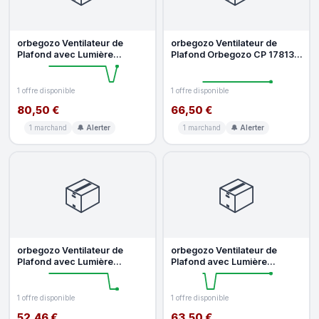
orbegozo Ventilateur de
orbegozo Ventilateur de
Plafond avec Lumière
Plafond Orbegozo CP 178132
Orbegozo CP 172132 35W
30W 6 Vitesses Silencieux
132cm 6 Vite
LED
1 offre disponible
1 offre disponible
80,50 €
66,50 €
1 marchand
🔔 Alerter
1 marchand
🔔 Alerter
📦
📦
orbegozo Ventilateur de
orbegozo Ventilateur de
Plafond avec Lumière
Plafond avec Lumière
Orbegozo CL 02105 M 60W
Orbegozo CL 06132 M 60W
105cm 3 Vit
132cm 3 Vit
1 offre disponible
1 offre disponible
52,46 €
63,50 €