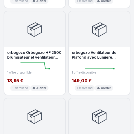
1 marchand
🔔 Alerter
1 marchand
🔔 Alerter
📦
📦
orbegozo Orbegozo HF 2500
orbegozo Ventilateur de
brumisateur et ventilateur
Plafond avec Lumière
portable personnel Or, Whit
Orbegozo CPW 01120 35W
120cm 5 Vite
1 offre disponible
1 offre disponible
13,95 €
149,00 €
1 marchand
🔔 Alerter
1 marchand
🔔 Alerter
📦
📦