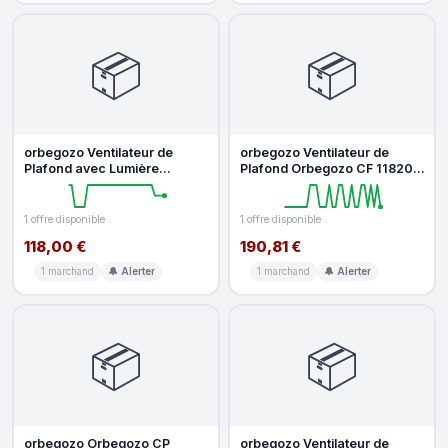
📦
📦
orbegozo Ventilateur de
orbegozo Ventilateur de
Plafond avec Lumière
Plafond Orbegozo CF 118200
Orbegozo CP 116116 40W
60W 200cm 6 Vitesses 8
116cm 6 Vite
Pales
1 offre disponible
1 offre disponible
118,00 €
190,81 €
1 marchand
🔔 Alerter
1 marchand
🔔 Alerter
📦
📦
orbegozo Orbegozo CP
orbegozo Ventilateur de