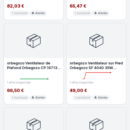
82,03 €
65,47 €
1 marchand
🔔 Alerter
1 marchand
🔔 Alerter
📦
📦
orbegozo Ventilateur de
orbegozo Ventilateur sur Pied
Plafond Orbegozo CP 167132
Orbegozo SF 4040 35W
30W 6 Vitesses Silencieux
40cm 8 Vitesses Silencieux
ave
Os
1 offre disponible
1 offre disponible
66,50 €
49,00 €
1 marchand
🔔 Alerter
1 marchand
🔔 Alerter
📦
📦