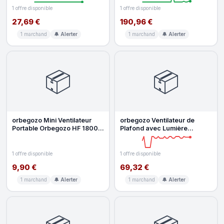
1 offre disponible
1 offre disponible
27,69 €
190,96 €
1 marchand
🔔 Alerter
1 marchand
🔔 Alerter
📦
📦
orbegozo Mini Ventilateur
orbegozo Ventilateur de
Portable Orbegozo HF 1800
Plafond avec Lumière
2,5W 4 Vitesses Écran Digita
Orbegozo CP 150035 20W
33cm 6 Vites
1 offre disponible
1 offre disponible
9,90 €
69,32 €
1 marchand
🔔 Alerter
1 marchand
🔔 Alerter