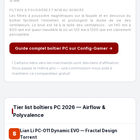
15 mm.
FILTRES À POUSSIÈRE ET NIVEAU SONORE
Les filtres à poussière magnétiques sur la façade et en dessous du
boîtier facilitent l'entretien et prolongent la durée de vie des
ventilateurs. Le bruit est lié à la taille des ventilateurs : un 140 mm à
800 rpm est quasi-inaudible là où un 120 mm à 1200 rpm est clairement
perceptible.
Guide complet boîtier PC sur Config-Gamer →
ℹ️ Certains liens vers les marchands sont des liens d'affiliation.
Vous payez le même prix — une commission nous aide à
maintenir ce comparateur gratuit.
Tier list boîtiers PC 2026 — Airflow &
Polyvalence
Lian Li PC-O11 Dynamic EVO
—
Fractal Design
S
Torrent