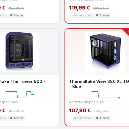
 €
119,99 €
189,99 €
169,95 €
ands
🔔 Alerter
4 marchands
🔔 Alerter
B
take The Tower 600 -
Thermaltake View 380 XL T
- Blue
disponibles
4 offres disponibles
 €
107,80 €
189,99 €
169,95 €
ands
🔔 Alerter
4 marchands
🔔 Alerter