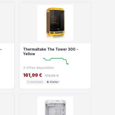
-
Thermaltake The Tower 300 -
Yellow
3 offres disponibles
161,99 €
179,95 €
3 marchands
🔔 Alerter