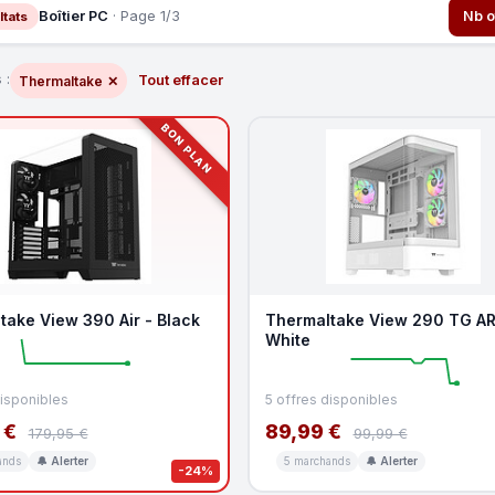
Boîtier PC
· Page 1/3
Nb o
ltats
 :
Tout effacer
Thermaltake
✕
BON PLAN
take View 390 Air - Black
Thermaltake View 290 TG AR
White
disponibles
5 offres disponibles
 €
89,99 €
179,95 €
99,99 €
ands
🔔 Alerter
5 marchands
🔔 Alerter
-24%