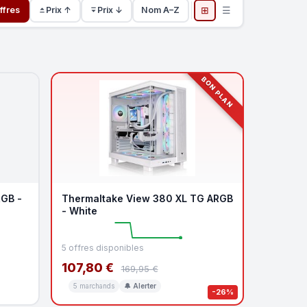
⊞
☰
ffres
Prix ↑
Prix ↓
Nom A–Z
BON PLAN
GB -
Thermaltake View 380 XL TG ARGB
- White
5 offres disponibles
107,80 €
169,95 €
5 marchands
🔔 Alerter
-26%