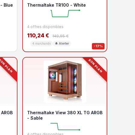
- Blue
Thermaltake TR100 - White
4 offres disponibles
110,24 €
149,95 €
4 marchands
🔔 Alerter
-17%
ON PLAN
BON PLAN
G ARGB
Thermaltake View 380 XL TG ARGB
- Sable
4 offres disponibles