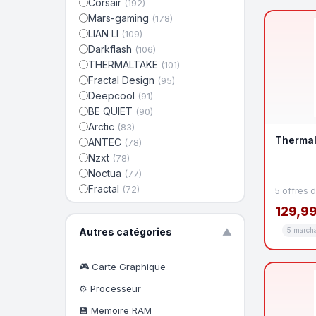
Corsair
(192)
Mars-gaming
(178)
LIAN LI
(109)
Darkflash
(106)
THERMALTAKE
(101)
Fractal Design
(95)
Deepcool
(91)
BE QUIET
(90)
Arctic
(83)
Thermal
ANTEC
(78)
Nzxt
(78)
Noctua
(77)
Fractal
(72)
5 offres 
Nox
(70)
129,99
Asus
(69)
Autres catégories
5 march
▼
AeroCool
(64)
Cooler Master
(63)
Orbegozo
🎮 Carte Graphique
(62)
Aisens
(54)
⚙️ Processeur
Lian-Li
(53)
💾 Memoire RAM