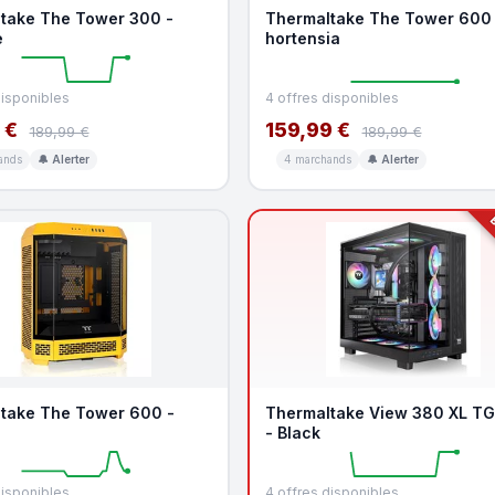
take The Tower 300 -
Thermaltake The Tower 600 
e
hortensia
disponibles
4 offres disponibles
 €
159,99 €
189,99 €
189,99 €
ands
🔔 Alerter
4 marchands
🔔 Alerter
B
take The Tower 600 -
Thermaltake View 380 XL T
- Black
disponibles
4 offres disponibles