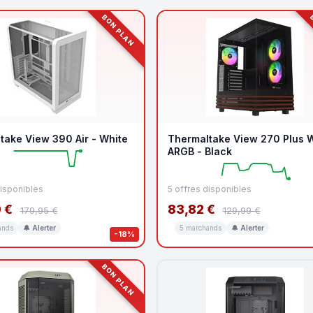
BON PLAN
B
take View 390 Air - White
Thermaltake View 270 Plus 
ARGB - Black
disponibles
5 offres disponibles
 €
83,82 €
179,95 €
129,99 €
ands
🔔 Alerter
5 marchands
🔔 Alerter
-18%
BON PLAN