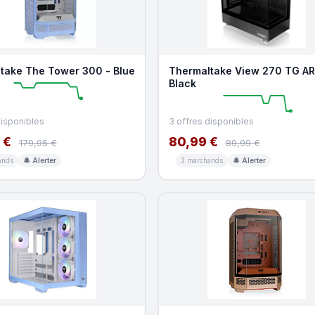
take The Tower 300 - Blue
Thermaltake View 270 TG AR
Black
disponibles
3 offres disponibles
 €
80,99 €
179,95 €
89,99 €
ands
🔔 Alerter
3 marchands
🔔 Alerter