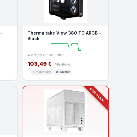
-
Thermaltake View 380 TG ARGB -
Black
4 offres disponibles
103,49 €
119,90 €
4 marchands
🔔 Alerter
BON PLAN