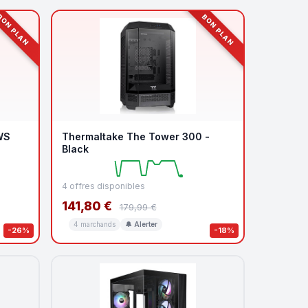
ON PLAN
BON PLAN
WS
Thermaltake The Tower 300 -
Black
4 offres disponibles
141,80 €
179,99 €
4 marchands
🔔 Alerter
-26%
-18%