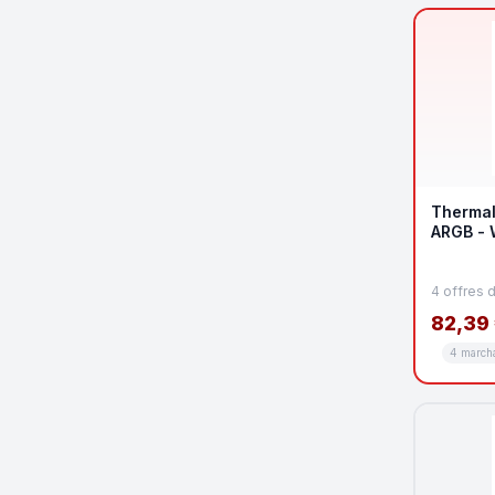
Thermal
ARGB - 
4 offres 
82,39
4 march