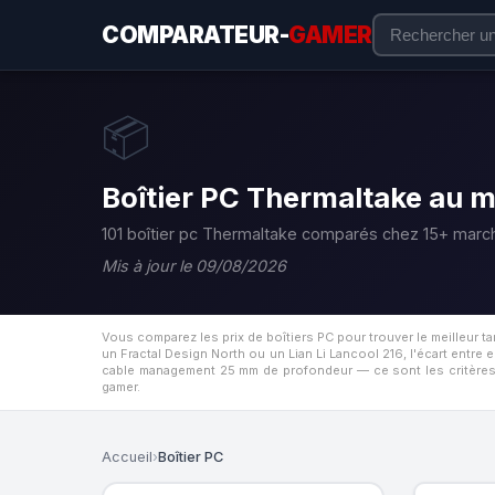
COMPARATEUR-
GAMER
📦
Boîtier PC Thermaltake au me
101 boîtier pc Thermaltake comparés chez 15+ marc
Mis à jour le 09/08/2026
Vous comparez les prix de boîtiers PC pour trouver le meilleur 
un Fractal Design North ou un Lian Li Lancool 216, l'écart entr
cable management 25 mm de profondeur — ce sont les critères q
gamer.
Accueil
›
Boîtier PC