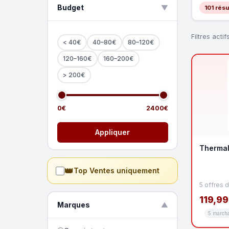
Budget
▲
101 résu
Filtres actifs
< 40€
40–80€
80–120€
120–160€
160–200€
> 200€
0€
2400€
Appliquer
Thermal
👑
Top Ventes uniquement
5 offres 
119,99
Marques
▼
5 march