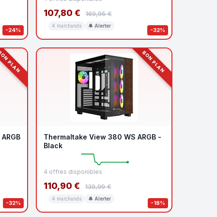
107,80 €
169,95 €
4 marchands
🔔 Alerter
-24%
-32%
ON PLAN
BON PLAN
G ARGB
Thermaltake View 380 WS ARGB -
Black
4 offres disponibles
110,90 €
139,99 €
4 marchands
🔔 Alerter
-32%
-18%