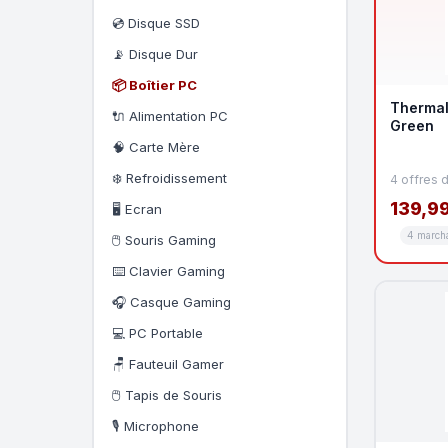
✕ Effacer le filtre
💿 Disque SSD
📡 Disque Dur
📦 Boîtier PC
Thermal
🔌 Alimentation PC
Green
🧠 Carte Mère
❄️ Refroidissement
4 offres 
139,99
🖥️ Ecran
4 march
🖱️ Souris Gaming
⌨️ Clavier Gaming
🎧 Casque Gaming
💻 PC Portable
🪑 Fauteuil Gamer
🖱️ Tapis de Souris
🎙️ Microphone