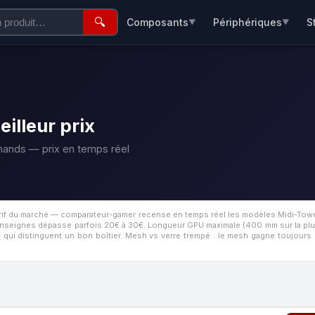
🔍
Composants
Périphériques
S
▼
▼
illeur prix
hands — prix en temps réel
tarif du marché — comparateur-gamer recense en temps réel les modèles Midi-Tower
e enseignes dépasse parfois 20€ à 30€.
Longueur GPU maximale (400 mm sur la plu
ui distinguent un bon boîtier. Mesh vs verre trempé : le mesh gagne toujours