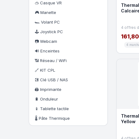
🥽 Casque VR
Thermal
Calcair
🎮 Manette
🏎️ Volant PC
4 offres 
🕹️ Joystick PC
161,80
📷 Webcam
4 march
🔊 Enceintes
📶 Réseau / WiFi
🔗 KIT CPL
💽 Clé USB / NAS
🖨️ Imprimante
🔋 Onduleur
📱 Tablette tactile
Thermal
🌡️ Pâte Thermique
Yellow
4 offres 