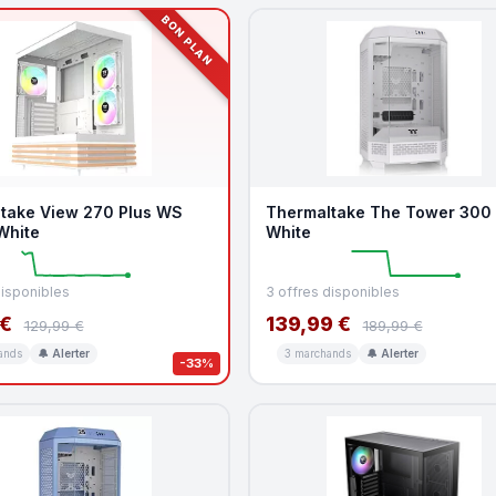
BON PLAN
take View 270 Plus WS
Thermaltake The Tower 300 
White
White
disponibles
3 offres disponibles
 €
139,99 €
129,99 €
189,99 €
ands
🔔 Alerter
3 marchands
🔔 Alerter
-33%