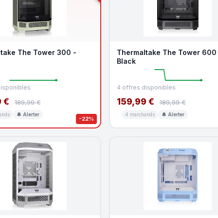
take The Tower 300 -
Thermaltake The Tower 600 
Black
disponibles
4 offres disponibles
 €
159,99 €
189,99 €
189,99 €
ands
🔔 Alerter
4 marchands
🔔 Alerter
-22%