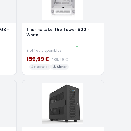
GB -
Thermaltake The Tower 600 -
White
3 offres disponibles
159,99 €
189,99 €
3 marchands
🔔 Alerter