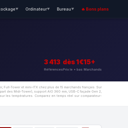
tockage
Ordinateur
Bureau
🔥 Bons plans
▼
▼
▼
3 413
dès 1€
15+
Références
Prix le + bas
Marchands
, Full-Tower et mini-ITX chez plus de 15 marchands français. Sur
part des Midi-Tower), support AIO 360 mm, USB-C façade Gen 2,
 sur les températures. Comparez en temps réel sur comparateur-