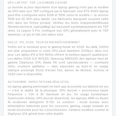
GPU LAPTOP : TDP, LA DONNÉE CACHÉE
La donnée la plus importante d'un laptop gaming n'est pas le modèle
de GPU mais son TDP configuré par le fabricant. Une RTX 4060 laptop
peut être configurée entre 80W et 115W selon le modèle — la version
115W est 25-30% plus rapide. Les fabricants masquent souvent cette
info dans les fiches produit. Vérifiez les tests IndependentReview
(Notebookcheck, LaptopMag) qui mesurent systématiquement les TDP
réels. Le Legion 5 Pro configure ses GPU généralement avec le TDP
maximum, ce qui en fait une valeur sûre.
DALLE : IPS, OLED, TAUX DE RAFRAÎCHISSEMENT
144Hz est le minimum pour le gaming fluide en 2026. Au-delà, 240Hz
est utile uniquement si votre GPU peut maintenir 200fps+ dans vos
jeux. Les dalles IPS à 144-165Hz offrent le meilleur rapport qualité/prix.
Les dalles OLED (LG WOLED, Samsung AMOLED) des laptops haut de
gamme (Zephyrus G14, Blade 14) sont spectaculaires — contraste
infini, couleurs parfaites — mais exposées au burn-in en usage
statique prolongé (fond d'écran fixe, barres de tâches). Activez le
OLED care si disponible.
AUTONOMIE : EXPECTATIONS RÉALISTES
Un laptop gaming performant ne tient pas la journée sur batterie en jeu
— c'est la réalité de la physique. GPU discret + processeur haute
fréquence = 1,5h à 3h maximum en jeu. En usage bureautique
(luminosité réduite, GPU discret désactivé), les laptops ARM ou Ryzen
AI modernes atteignent 8-12h. La solution : mode bureau avec
alimentation branchée pour les sessions gaming, usage nomade en
mode économie pour les cours/réunions. Certains modèles comme le
Zephyrus G14 gèrent bien cette dualité.