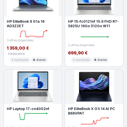
HP EliteBook 8 G1a 16
HP 15-fc0121nf 15.6 FHD R7-
AD3Z2ET
5825U 16Go 512Go W11
3 offres disponibles
2 offres disponibles
1 359,00 €
699,90 €
1 699,95 €
3 marchands
🔔 Alerter
2 marchands
🔔 Alerter
HP Laptop 17-cn4002nf
HP EliteBook X G1i 14 AI PC
B66VPAT