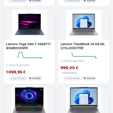
2 marchands
🔔 Alerter
2 marchands
🔔 Alerter
Lenovo Yoga Slim 7 14Q8Y11
Lenovo ThinkBook 14 G8 IAL
83QR000NFR
(21SJ00D7FR)
3 offres disponibles
2 offres disponibles
999,00 €
1 099,95 €
1 099,95 €
2 marchands
🔔 Alerter
3 marchands
🔔 Alerter