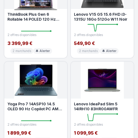
ThinkBook Plus Gen 6
Lenovo V15 G5 15.6 FHD i3-
Rollable 14 POLED 120 Hz
1315U 16Go 512Go W11 Noir
Copilot PC Intel Core Ultra 7
32 G
2 offres disponibles
2 offres disponibles
3 399,99 €
549,90 €
2 marchands
🔔 Alerter
2 marchands
🔔 Alerter
Yoga Pro 7 14ASP10 14.5
Lenovo IdeaPad Slim 5
OLED 90 Hz Copilot PC AMD
14IRH10 83HR00AWFR
Ryzen AI 9 32 Go RAM 1 To
SSD
2 offres disponibles
2 offres disponibles
1 899,99 €
1 099,95 €