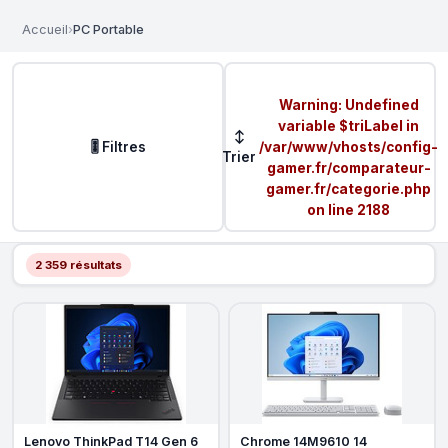
Accueil
›
PC Portable
Warning
: Undefined
variable $triLabel in
↕
🎚️ Filtres
/var/www/vhosts/config-
Trier
gamer.fr/comparateur-
gamer.fr/categorie.php
on line
2188
2 359 résultats
Lenovo ThinkPad T14 Gen 6
Chrome 14M9610 14