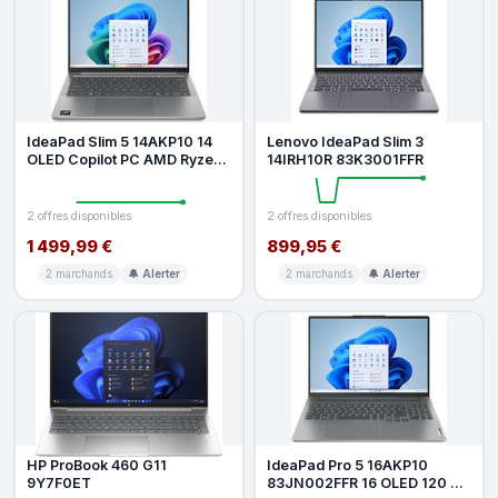
IdeaPad Slim 5 14AKP10 14
Lenovo IdeaPad Slim 3
OLED Copilot PC AMD Ryzen
14IRH10R 83K3001FFR
AI 7 32 Go RAM 1 To SSD
Grey
2 offres disponibles
2 offres disponibles
1 499,99 €
899,95 €
2 marchands
🔔 Alerter
2 marchands
🔔 Alerter
HP ProBook 460 G11
IdeaPad Pro 5 16AKP10
9Y7F0ET
83JN002FFR 16 OLED 120 Hz