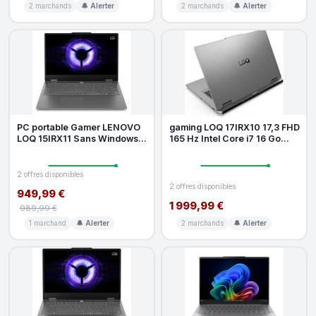
2 marchands
🔔 Alerter
2 marchands
🔔 Alerter
PC portable Gamer LENOVO
gaming LOQ 17IRX10 17,3 FHD
LOQ 15IRX11 Sans Windows -
165 Hz Intel Core i7 16 Go
15 FHD 144hz - Core i5-13450
RAM 512 Go SSD Nvidia GeF
2 offres disponibles
2 offres disponibles
949,99 €
1 999,99 €
989,99 €
1 marchand
🔔 Alerter
2 marchands
🔔 Alerter