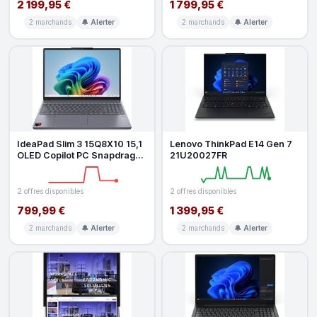
2 199,95 €
1 799,95 €
2 marchands
🔔 Alerter
2 marchands
🔔 Alerter
IdeaPad Slim 3 15Q8X10 15,1
Lenovo ThinkPad E14 Gen 7
OLED Copilot PC Snapdragon
21U20027FR
X 24 Go RAM 1 To SSD Grey
2 offres disponibles
2 offres disponibles
799,99 €
1 399,95 €
2 marchands
🔔 Alerter
2 marchands
🔔 Alerter