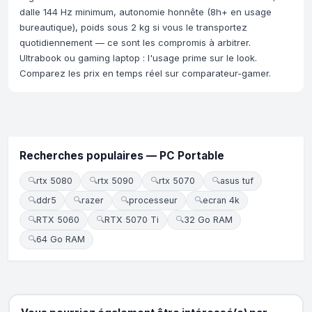
dalle 144 Hz minimum, autonomie honnête (8h+ en usage
bureautique), poids sous 2 kg si vous le transportez
quotidiennement — ce sont les compromis à arbitrer.
Ultrabook ou gaming laptop : l'usage prime sur le look.
Comparez les prix en temps réel sur comparateur-gamer.
Recherches populaires — PC Portable
🔍
rtx 5080
🔍
rtx 5090
🔍
rtx 5070
🔍
asus tuf
🔍
ddr5
🔍
razer
🔍
processeur
🔍
ecran 4k
🔍
RTX 5060
🔍
RTX 5070 Ti
🔍
32 Go RAM
🔍
64 Go RAM