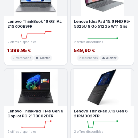
Lenovo ThinkBook 16 G8 IAL
Lenovo IdeaPad 15.6 FHD R5-
21SK00B9FR
5625U 8 Go 512Go W11 Gris
2 offres disponibles
2 offres disponibles
1 399,95 €
549,90 €
2 marchands
🔔 Alerter
2 marchands
🔔 Alerter
Lenovo ThinkPad T14s Gen 6
Lenovo ThinkPad X13 Gen 6
Copilot PC 21TB002DFR
21RM002PFR
2 offres disponibles
2 offres disponibles