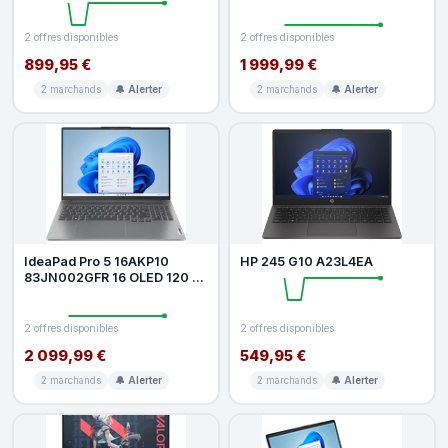
AMD Ryzen AI 7 32 Go RAM
512 Go
2 offres disponibles
2 offres disponibles
899,95 €
1 999,99 €
2 marchands
🔔 Alerter
2 marchands
🔔 Alerter
IdeaPad Pro 5 16AKP10
HP 245 G10 A23L4EA
83JN002GFR 16 OLED 120 Hz
AMD Ryzen AI 7 32 Go RAM 1
To SS
2 offres disponibles
2 offres disponibles
2 099,99 €
549,95 €
2 marchands
🔔 Alerter
2 marchands
🔔 Alerter