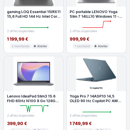
gaming LOQ Essential 15IRX11
PC portable LENOVO Yoga
15,6 Full HD 144 Hz Intel Core
Slim 7 14ILL10 Windows 11 -
i5 16 Go RAM 512 Go
14 WUXGA OLED - Core Ultra
5
2 offres disponibles
2 offres disponibles
1 199,99 €
999,99 €
2 marchands
🔔 Alerter
1 marchand
🔔 Alerter
Lenovo IdeaPad Slim3 15.6
Yoga Pro 7 14ASP10 14,5
FHD 60Hz N100 8 Go 128Go
OLED 90 Hz Copilot PC AMD
W11S
Ryzen AI 9 32 Go RAM 1 To
SSD
2 offres disponibles
2 offres disponibles
399,90 €
1 749,99 €