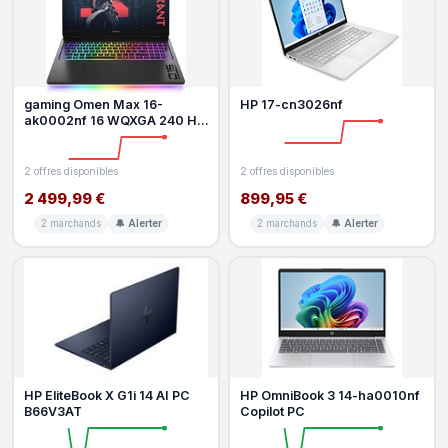
gaming Omen Max 16-
HP 17-cn3026nf
ak0002nf 16 WQXGA 240 Hz
AMD Ryzen AI 7 32 Go RAM 1
To SSD Nv
2 offres disponibles
2 offres disponibles
2 499,99 €
899,95 €
2 marchands
🔔 Alerter
2 marchands
🔔 Alerter
HP EliteBook X G1i 14 AI PC
HP OmniBook 3 14-ha0010nf
B66V3AT
Copilot PC