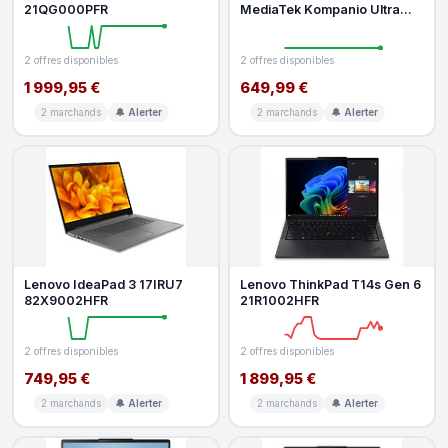
21QG000PFR
MediaTek Kompanio Ultra
910 12 Go RAM 128 Go SSD
Coquillage
2 offres disponibles
2 offres disponibles
1 999,95 €
649,99 €
2 marchands
🔔 Alerter
2 marchands
🔔 Alerter
Lenovo IdeaPad 3 17IRU7
Lenovo ThinkPad T14s Gen 6
82X9002HFR
21R1002HFR
2 offres disponibles
2 offres disponibles
749,95 €
1 899,95 €
2 marchands
🔔 Alerter
2 marchands
🔔 Alerter