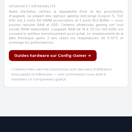
UPGRADE ET RÉPARABILITÉ
Avant d'acheter, vérifiez la réparabilité iFixit et les possibilités
d'upgrade. La plupart des laptops gaming mid-range (Legion 5, TUF
A15) ont 2 slots SO-DIMM accessibles et 2 ports M.2 NVMe — vous
pouvez rajouter RAM et SSD. Certains ultrabooks gaming ont tout
soudé (RAM inamovible). L'upgrade RAM de 16 à 32 Go (40-60€) est
souvent le meilleur investissement post-achat. Le remplacement de la
pâte thermique après 2 ans réduit les températures de 5-10°C et
prolonge les performances.
Guides hardware sur Config-Gamer →
ℹ️ Certains liens vers les marchands sont des liens d'affiliation.
Vous payez le même prix — une commission nous aide à
maintenir ce comparateur gratuit.