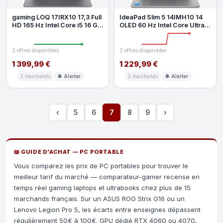
gaming LOQ 17IRX10 17,3 Full
IdeaPad Slim 5 14IMH10 14
HD 165 Hz Intel Core i5 16 Go
OLED 60 Hz Intel Core Ultra 9
RAM 512 Go SSD Nvidia
32 Go RAM 512 Go SSD Gre
2 offres disponibles
2 offres disponibles
1 399,99 €
1 229,99 €
2 marchands
🔔 Alerter
2 marchands
🔔 Alerter
‹
5
6
7
8
9
›
📖 GUIDE D'ACHAT — PC PORTABLE
Vous comparez les prix de PC portables pour trouver le
meilleur tarif du marché — comparateur-gamer recense en
temps réel gaming laptops et ultrabooks chez plus de 15
marchands français. Sur un ASUS ROG Strix G16 ou un
Lenovo Legion Pro 5, les écarts entre enseignes dépassent
régulièrement 50€ à 100€. GPU dédié RTX 4060 ou 4070,