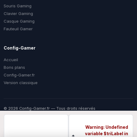
Souris Gaming
Clavier Gaming
Casque Gaming
Fauteuil Gamer
Config-Gamer
Accueil
Bons plans
Config-Gamer.fr
Version classique
© 2026 Config-Gamer.fr — Tous droits réservés
Prix mis à jour régulièrement. Certains liens sont des liens
d'affiliation — vous payez le même prix chez le marchand, une
commission nous aide à financer ce comparateur gratuit.
Warning
: Undefined
variable $triLabel in
↕