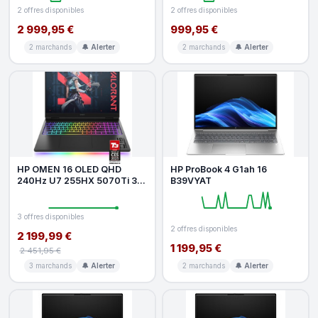
2 offres disponibles
2 offres disponibles
2 999,95 €
999,95 €
2 marchands
🔔 Alerter
2 marchands
🔔 Alerter
HP OMEN 16 OLED QHD
HP ProBook 4 G1ah 16
240Hz U7 255HX 5070Ti 32
B39VYAT
1T W11
3 offres disponibles
2 offres disponibles
2 199,99 €
1 199,95 €
2 451,95 €
3 marchands
🔔 Alerter
2 marchands
🔔 Alerter