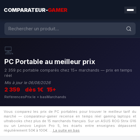
COMPARATEUR-
GAMER
💻
PC Portable au meilleur prix
2 359 pc portable comparés chez 15+ marchands — prix en temps
réel
Mis à jour le 06/08/2026
2 359
dès 1€
15+
Références
Prix le + bas
Marchands
Vous comparez les prix de PC portables pour trouver le meilleur tarif du
marché — comparateur-gamer recense en temps réel gaming laptops et
ultrabooks chez plus de 15 marchands français. Sur un ASUS ROG Strix G16
ou un Lenovo Legion Pro 5, les écarts entre enseignes dépassent
régulièrement 50€ à 100€.
…
La suite en bas