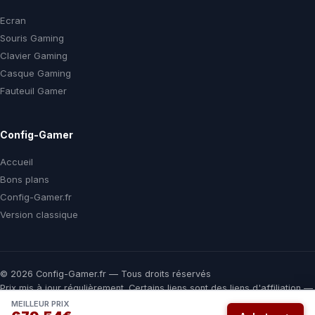
Ecran
Souris Gaming
Clavier Gaming
Casque Gaming
Fauteuil Gamer
Config-Gamer
Accueil
Bons plans
Config-Gamer.fr
Version classique
© 2026 Config-Gamer.fr — Tous droits réservés
Prix mis à jour régulièrement. Certains liens sont des liens d'affiliation —
vous payez le même prix chez le marchand, une commission nous aide
MEILLEUR PRIX