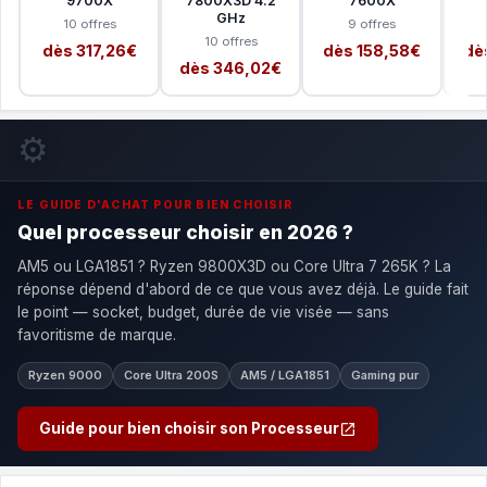
9700X
7800X3D 4.2
7600X
GHz
10 offres
9 offres
10 offres
dès 317,26€
dès 158,58€
dè
dès 346,02€
⚙️
LE GUIDE D'ACHAT POUR BIEN CHOISIR
Quel processeur choisir en 2026 ?
AM5 ou LGA1851 ? Ryzen 9800X3D ou Core Ultra 7 265K ? La
réponse dépend d'abord de ce que vous avez déjà. Le guide fait
le point — socket, budget, durée de vie visée — sans
favoritisme de marque.
Ryzen 9000
Core Ultra 200S
AM5 / LGA1851
Gaming pur
Guide pour bien choisir son Processeur