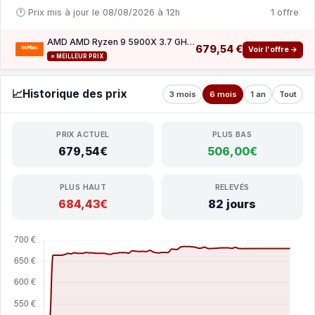
🕐 Prix mis à jour le 08/08/2026 à 12h
1 offre
AMD AMD Ryzen 9 5900X 3.7 GHz processeur - PIB WOF
679,54 €
Voir l'offre →
⭐ MEILLEUR PRIX
📈
Historique des prix
3 mois
6 mois
1 an
Tout
PRIX ACTUEL
PLUS BAS
679,54€
506,00€
PLUS HAUT
RELEVÉS
684,43€
82 jours