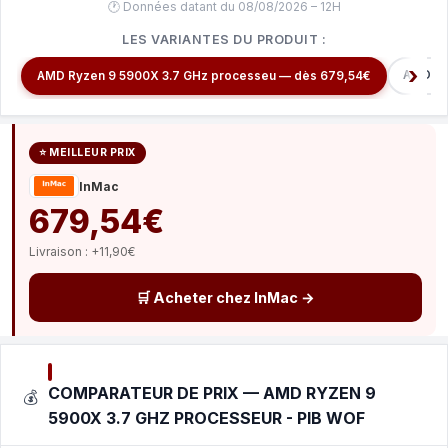
🕐 Données datant du 08/08/2026 – 12H
LES VARIANTES DU PRODUIT :
AMD Ry
AMD Ryzen 9 5900X 3.7 GHz processeu — dès 679,54€
⭐ MEILLEUR PRIX
InMac
679,54€
Livraison : +11,90€
🛒 Acheter chez InMac →
COMPARATEUR DE PRIX — AMD RYZEN 9
💰
5900X 3.7 GHZ PROCESSEUR - PIB WOF