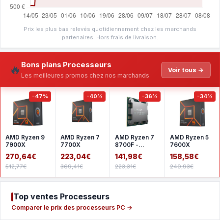
Prix les plus bas relevés quotidiennement chez les marchands
partenaires. Hors frais de livraison.
Bons plans Processeurs
🔥
Voir tous →
Les meilleures promos chez nos marchands
-47%
-40%
-36%
-34%
AMD Ryzen 9
AMD Ryzen 7
AMD Ryzen 7
AMD Ryzen 5
7900X
7700X
8700F -
7600X
Version tray
270,64€
223,04€
141,98€
158,58€
512,77€
369,41€
223,31€
240,93€
Top ventes Processeurs
Comparer le prix des processeurs PC →