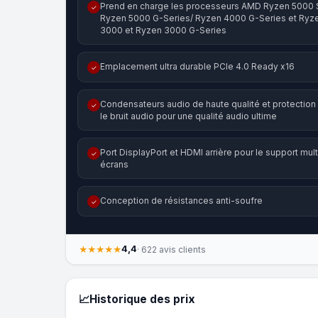
Prend en charge les processeurs AMD Ryzen 5000 
✓
Ryzen 5000 G-Series/ Ryzen 4000 G-Series et Ryz
3000 et Ryzen 3000 G-Series
Emplacement ultra durable PCIe 4.0 Ready x16
✓
Condensateurs audio de haute qualité et protection
✓
le bruit audio pour une qualité audio ultime
Port DisplayPort et HDMI arrière pour le support mult
✓
écrans
Conception de résistances anti-soufre
✓
4,4
★★★★★
· 622 avis clients
📈
Historique des prix