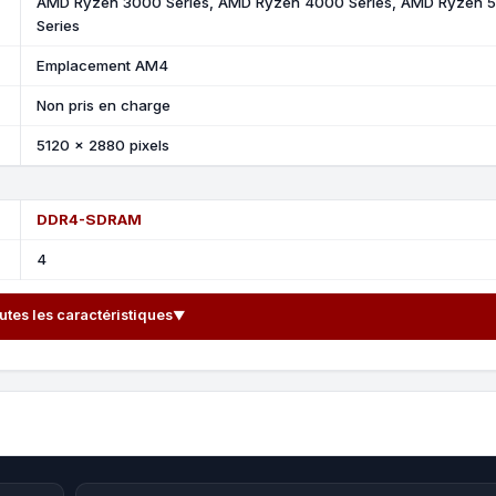
AMD Ryzen 3000 Series, AMD Ryzen 4000 Series, AMD Ryzen 
Series
Emplacement AM4
Non pris en charge
5120 x 2880 pixels
DDR4-SDRAM
4
outes les caractéristiques
▼