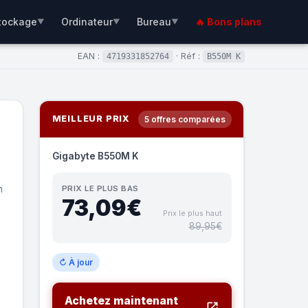
tockage
Ordinateur
Bureau
🔥 Bons plans
▼
▼
▼
EAN :
· Réf :
4719331852764
B550M K
MEILLEUR PRIX
5 offres comparées
Gigabyte B550M K
n
PRIX LE PLUS BAS
73,09€
Prix le plus haut
89,95€
↻ À jour
Achetez maintenant