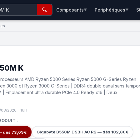
🔍
Composants
Périphériques
S
▼
▼
ées
550M K
 processeurs AMD Ryzen 5000 Series Ryzen 5000 G-Series Ryzen
en 3000 et Ryzen 3000 G-Series | DDR4 double canal sans tampo
| Emplacement ultra durable PCIe 4.0 Ready x16 | Deux
/08/2026 – 16H
RODUIT :
Gigabyte B550M DS3H AC R2 — dès 102,80€
— dès 73,09€