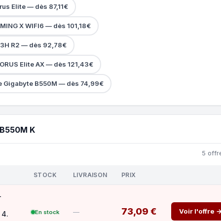
us Elite — dès 87,11€
MING X WIFI6 — dès 101,18€
3H R2 — dès 92,78€
RUS Elite AX — dès 121,43€
e Gigabyte B550M — dès 74,99€
 B550M K
5 offr
STOCK
LIVRAISON
PRIX
-
73,09 €
Voir l'offre 
—
En stock
 4.