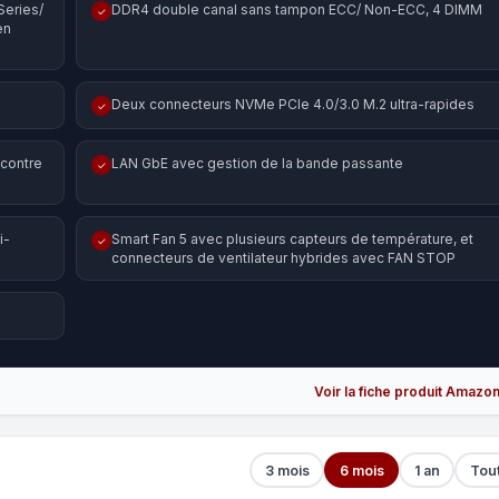
Series/
DDR4 double canal sans tampon ECC/ Non-ECC, 4 DIMM
✓
en
Deux connecteurs NVMe PCIe 4.0/3.0 M.2 ultra-rapides
✓
 contre
LAN GbE avec gestion de la bande passante
✓
i-
Smart Fan 5 avec plusieurs capteurs de température, et
✓
connecteurs de ventilateur hybrides avec FAN STOP
Voir la fiche produit Amazo
3 mois
6 mois
1 an
Tou