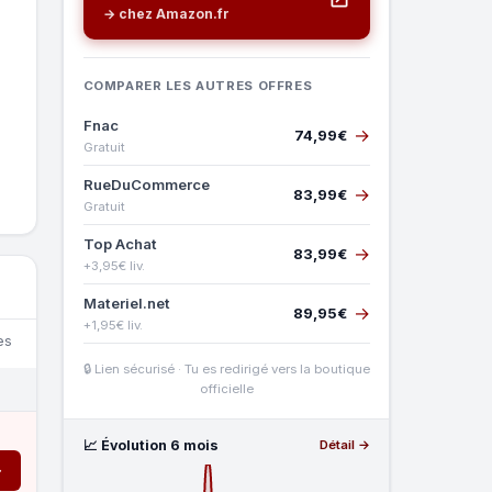
→ chez Amazon.fr
COMPARER LES AUTRES OFFRES
Fnac
→
74,99€
Gratuit
RueDuCommerce
→
83,99€
Gratuit
Top Achat
→
83,99€
+3,95€ liv.
Materiel.net
→
89,95€
+1,95€ liv.
es
🔒 Lien sécurisé · Tu es redirigé vers la boutique
officielle
📈 Évolution 6 mois
Détail →
→