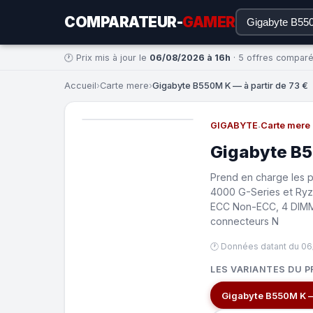
COMPARATEUR-
GAMER
🕐 Prix mis à jour le
06/08/2026 à 16h
· 5 offres compar
Accueil
›
Carte mere
›
Gigabyte B550M K — à partir de 73 €
GIGABYTE
·
Carte mere
Gigabyte B
Prend en charge les
4000 G-Series et Ryz
ECC Non-ECC, 4 DIMM 
connecteurs N
🕐 Données datant du 06
LES VARIANTES DU P
Gigabyte B550M K 