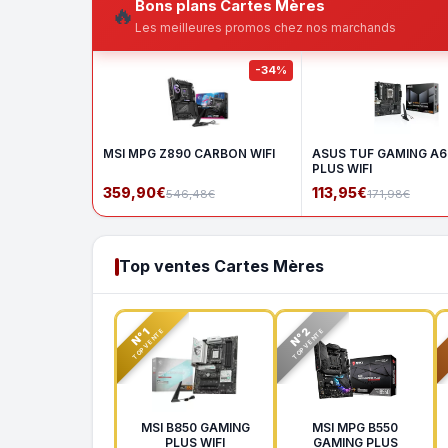
Bons plans Cartes Mères
🔥
Les meilleures promos chez nos marchands
-34%
MSI MPG Z890 CARBON WIFI
ASUS TUF GAMING A
PLUS WIFI
359,90€
113,95€
546,48€
171,98€
Top ventes Cartes Mères
N°2
N°1
TOP VENTE
TOP VENTE
MSI B850 GAMING
MSI MPG B550
PLUS WIFI
GAMING PLUS