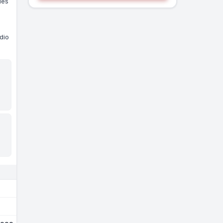
ies
dio