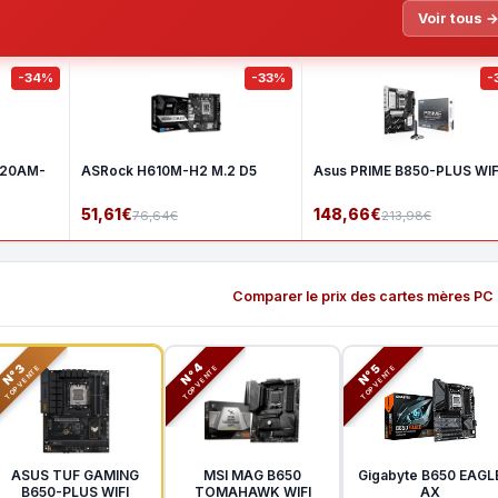
Voir tous 
-34%
-33%
-
620AM-
ASRock H610M-H2 M.2 D5
Asus PRIME B850-PLUS WIF
51,61€
148,66€
76,64€
213,98€
Comparer le prix des cartes mères PC
N°3
N°5
N°4
TOP VENTE
TOP VENTE
TOP VENTE
ASUS TUF GAMING
MSI MAG B650
Gigabyte B650 EAGL
B650-PLUS WIFI
TOMAHAWK WIFI
AX