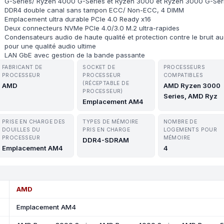
G-Series/ Ryzen 4000 G-Series et Ryzen 3000 et Ryzen 3000 G-Ser
DDR4 double canal sans tampon ECC/ Non-ECC, 4 DIMM
Emplacement ultra durable PCIe 4.0 Ready x16
Deux connecteurs NVMe PCIe 4.0/3.0 M.2 ultra-rapides
Condensateurs audio de haute qualité et protection contre le bruit au
pour une qualité audio ultime
LAN GbE avec gestion de la bande passante
FABRICANT DE
SOCKET DE
PROCESSEURS
PROCESSEUR
PROCESSEUR
COMPATIBLES
(RÉCEPTABLE DE
AMD
AMD Ryzen 3000
PROCESSEUR)
Series, AMD Ryz
Emplacement AM4
PRISE EN CHARGE DES
TYPES DE MÉMOIRE
NOMBRE DE
DOUILLES DU
PRIS EN CHARGE
LOGEMENTS POUR
PROCESSEUR
MÉMOIRE
DDR4-SDRAM
Emplacement AM4
4
AMD
Emplacement AM4