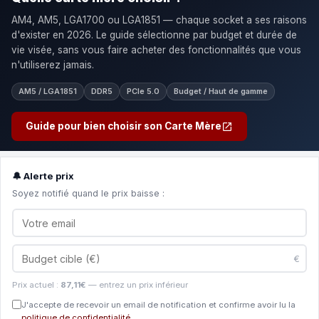
AM4, AM5, LGA1700 ou LGA1851 — chaque socket a ses raisons
d'exister en 2026. Le guide sélectionne par budget et durée de
vie visée, sans vous faire acheter des fonctionnalités que vous
n'utiliserez jamais.
AM5 / LGA1851
DDR5
PCIe 5.0
Budget / Haut de gamme
Guide pour bien choisir son Carte Mère
🔔 Alerte prix
Soyez notifié quand le prix baisse :
€
Prix actuel :
87,11€
— entrez un prix inférieur
J'accepte de recevoir un email de notification et confirme avoir lu la
politique de confidentialité
.