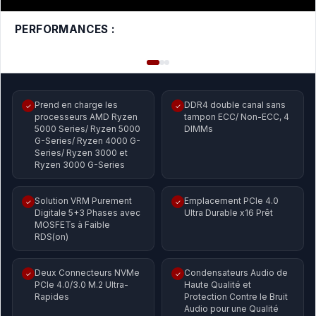
PERFORMANCES :
Prend en charge les
DDR4 double canal sans
✓
✓
processeurs AMD Ryzen
tampon ECC/ Non-ECC, 4
5000 Series/ Ryzen 5000
DIMMs
G-Series/ Ryzen 4000 G-
Series/ Ryzen 3000 et
Ryzen 3000 G-Series
Solution VRM Purement
Emplacement PCIe 4.0
✓
✓
Digitale 5+3 Phases avec
Ultra Durable x16 Prêt
MOSFETs à Faible
RDS(on)
Deux Connecteurs NVMe
Condensateurs Audio de
✓
✓
PCIe 4.0/3.0 M.2 Ultra-
Haute Qualité et
Rapides
Protection Contre le Bruit
Audio pour une Qualité