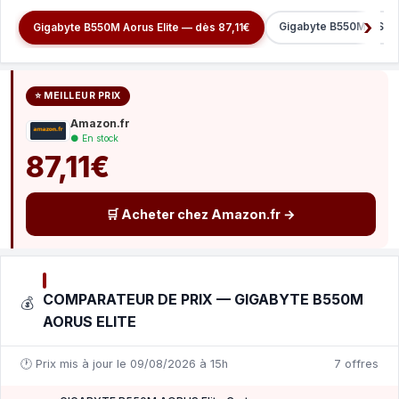
Gigabyte B550M DS3H 
Gigabyte B550M Aorus Elite — dès 87,11€
⭐ MEILLEUR PRIX
Amazon.fr
● En stock
87,11€
🛒 Acheter chez Amazon.fr →
COMPARATEUR DE PRIX — GIGABYTE B550M
💰
AORUS ELITE
🕐 Prix mis à jour le 09/08/2026 à 15h
7 offres