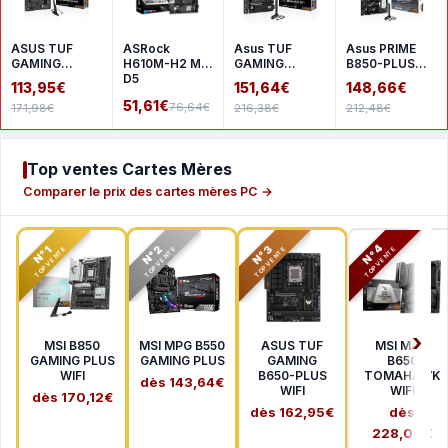
ASUS TUF
ASRock
Asus TUF
Asus PRIME
GAMING
H610M-H2 M.2
GAMING
B850-PLUS
A620AM-
D5
B850M-PLUS
WIFI
113,95€
151,64€
148,66€
PLUS WIFI
WIFI
51,61€
76,64€
171,98€
216,38€
212,48€
Top ventes Cartes Mères
Comparer le prix des cartes mères PC →
N°2
N°3
N°4
N°1
TOP VENTE
TOP VENTE
TOP VENTE
TOP VENTE
MSI B850
MSI MPG B550
ASUS TUF
MSI MAG
GAMING PLUS
GAMING PLUS
GAMING
B650
WIFI
B650-PLUS
TOMAHAWK
dès 143,64€
WIFI
WIFI
dès 170,12€
dès 162,95€
dès
228,00€