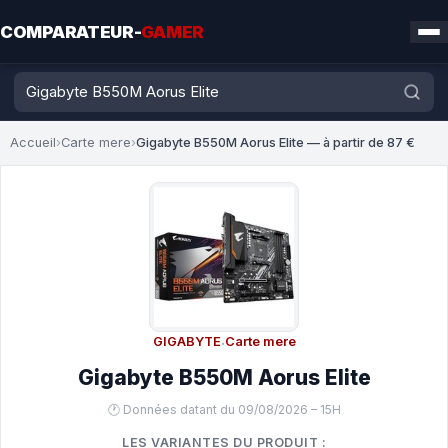
COMPARATEUR-
GAMER
Accueil
›
Carte mere
›
Gigabyte B550M Aorus Elite — à partir de 87 €
GIGABYTE
·
Carte mere
Gigabyte B550M Aorus Elite
🕐 Données datant du 09/08/2026 – 15H
LES VARIANTES DU PRODUIT :