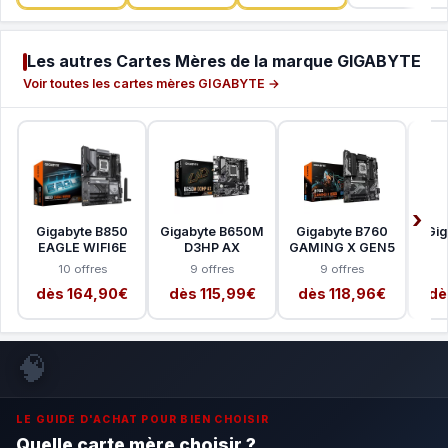
Les autres Cartes Mères de la marque GIGABYTE
Voir toutes les cartes mères GIGABYTE →
Gigabyte B850
Gigabyte B650M
Gigabyte B760
Gig
EAGLE WIFI6E
D3HP AX
GAMING X GEN5
10 offres
9 offres
9 offres
dès 164,90€
dès 115,99€
dès 118,96€
dè
🧠
LE GUIDE D'ACHAT POUR BIEN CHOISIR
Quelle carte mère choisir ?