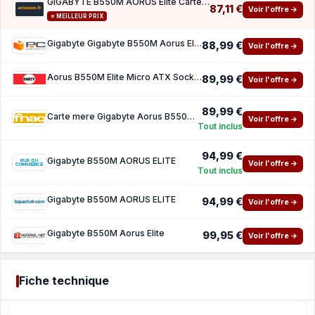
GIGABYTE B550M AORUS Elite Carte mère - Processeurs AMD Ryzen 5000, VRM 5 3 Phases, jusqu'
87,11 €
Voir l'offre →
⭐ MEILLEUR PRIX
Gigabyte Gigabyte B550M Aorus Elite
88,99 €
Voir l'offre →
Aorus B550M Elite Micro ATX Socket AM4 Chipset AMD B550
89,99 €
Voir l'offre →
89,99 €
Carte mere Gigabyte Aorus B550M Elite Micro ATX Socket AM4 Chipset AMD B550
Voir l'offre →
Tout inclus
94,99 €
Gigabyte B550M AORUS ELITE
Voir l'offre →
Tout inclus
Gigabyte B550M AORUS ELITE
94,99 €
Voir l'offre →
Gigabyte B550M Aorus Elite
99,95 €
Voir l'offre →
Fiche technique