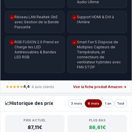
Audio Ultime
Réseau LAN Realtek GbE
Support HDMI & DVI à
✓
✓
avec Gestion de la Bande
l'Arrière
Passante
RGB FUSION 2.0 Prend en
Smart Fan 5 Dispose de
✓
✓
Charge les LED
Multiples Capteurs de
Addressables & Bandes
Température, et
LED RGB
connecteurs de
ventilateur hybrides avec
FAN STOP
4,4
★★★★★
· 4 avis clients
Voir la fiche produit Amazon →
📈
Historique des prix
3 mois
6 mois
1 an
Tout
PRIX ACTUEL
PLUS BAS
87,11€
86,61€