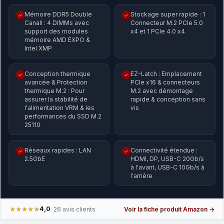
Mémoire DDR5 Double
Stockage super rapide : 1
✓
✓
Canall : 4 DIMMs avec
Connecteur M.2 PCIe 5.0
support des modules
x4 et 1 PCIe 4.0 x4
mémoire AMD EXPO &
Intel XMP
Conception thermique
EZ-Latch : Emplacement
✓
✓
avancée & Protection
PCIe x16 & connecteurs
thermique M.2 : Pour
M.2 avec démontage
assurer la stabilité de
rapide & conception sans
l'alimentation VRM & les
vis
performances du SSD M.2
25110
Réseaux rapides : LAN
Connectivité étendue :
✓
✓
2.5GbE
HDMI, DP, USB-C 20Gb/s
à l'avant, USB-C 10Gb/s à
l'arrière
4,0
★★★★★
· 26 avis clients
Voir la fiche produit Amazon →