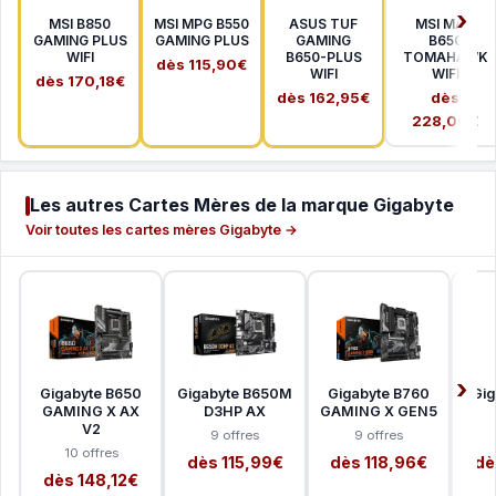
MSI B850
MSI MPG B550
ASUS TUF
MSI MAG
GAMING PLUS
GAMING PLUS
GAMING
B650
WIFI
B650-PLUS
TOMAHAWK
dès 115,90€
WIFI
WIFI
dès 170,18€
dès 162,95€
dès
228,00€
Les autres Cartes Mères de la marque Gigabyte
Voir toutes les cartes mères Gigabyte →
Gigabyte B650
Gigabyte B650M
Gigabyte B760
Gig
GAMING X AX
D3HP AX
GAMING X GEN5
V2
9 offres
9 offres
10 offres
dès 115,99€
dès 118,96€
dè
dès 148,12€