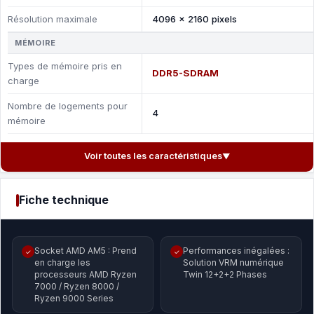
Résolution maximale
4096 x 2160 pixels
MÉMOIRE
Types de mémoire pris en
DDR5-SDRAM
charge
Nombre de logements pour
4
mémoire
Voir toutes les caractéristiques
▼
Fiche technique
Socket AMD AM5 : Prend
Performances inégalées :
✓
✓
en charge les
Solution VRM numérique
processeurs AMD Ryzen
Twin 12+2+2 Phases
7000 / Ryzen 8000 /
Ryzen 9000 Series