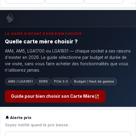
🧠
LE GUIDE D'ACHAT POUR BIEN CHOISIR
Quelle carte mère choisir ?
AM4, AM5, LGA1700 ou LGA1851 — chaque socket a ses raisons
d'exister en 2026. Le guide sélectionne par budget et durée de
vie visée, sans vous faire acheter des fonctionnalités que vous
n'utiliserez jamais.
AM5 / LGA1851
DDR5
PCIe 5.0
Budget / Haut de gamme
Guide pour bien choisir son Carte Mère
🔔 Alerte prix
Soyez notifié quand le prix baisse :