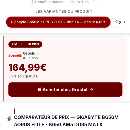
🕐 Données datant du 07/08/2026 – 20H
LES VARIANTES DU PRODUIT :
Gigabyt
Gigabyte B650M AORUS ELITE - B650 A — dès 164,99€
⭐ MEILLEUR PRIX
Grosbill
● En stock
164,99€
Livraison gratuite
🛒 Acheter chez Grosbill →
COMPARATEUR DE PRIX — GIGABYTE B650M
💰
AORUS ELITE - B650 AM5 DDR5 MATX