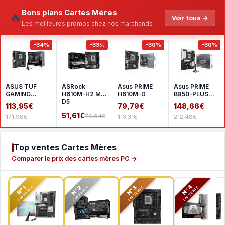
Bons plans Cartes Mères
🔥
Voir tous →
Les meilleures promos chez nos marchands
-34%
-33%
-30%
-30%
ASUS TUF
ASRock
Asus PRIME
Asus PRIME
GAMING
H610M-H2 M.2
H610M-D
B850-PLUS
A620AM-
D5
WIFI
113,95€
79,79€
148,66€
PLUS WIFI
51,61€
76,64€
171,98€
113,31€
212,48€
Top ventes Cartes Mères
Comparer le prix des cartes mères PC →
N°2
N°3
N°4
N°1
TOP VENTE
TOP VENTE
TOP VENTE
TOP VENTE