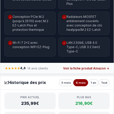
Plus
Conception PCIe M.2
Radiateurs MOSFET
✓
✓
(jusqu'à 25110) avec M.2
entièrement couverts
EZ-Latch Plus et
avec conception de clic
protection thermique
heatpipe/M.2 EZ-Latch
Wi-Fi 7 2x2 avec
LAN 2.5GbE, USB 4.0
✓
✓
conception WIFI EZ-Plug
Type-C, USB 3.2 Gen2
Type-C
4,4
★★★★★
· 14 avis clients
Voir la fiche produit Amazon →
📈
Historique des prix
3 mois
6 mois
1 an
Tout
PRIX ACTUEL
PLUS BAS
235,99€
216,90€