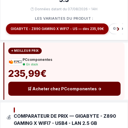
🕐 Données datant du 07/08/2026 – 14H
LES VARIANTES DU PRODUIT :
Gigabyt
GIGABYTE - Z890 GAMING X WIFI7 - US — dès 235,99€
⭐ MEILLEUR PRIX
PCcomponentes
● En stock
235,99€
🛒 Acheter chez PCcomponentes →
COMPARATEUR DE PRIX — GIGABYTE - Z890
💰
GAMING X WIFI7 - USB4 - LAN 2.5 GB