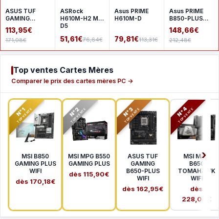
ASUS TUF
ASRock
Asus PRIME
Asus PRIME
GAMING
H610M-H2 M.2
H610M-D
B850-PLUS
A620AM-
D5
WIFI
113,95€
148,66€
PLUS WIFI
51,61€
79,81€
76,64€
113,31€
171,98€
212,48€
Top ventes Cartes Mères
Comparer le prix des cartes mères PC →
N°2
N°3
N°4
N°1
TOP VENTE
TOP VENTE
TOP VENTE
TOP VENTE
MSI B850
MSI MPG B550
ASUS TUF
MSI MAG
GAMING PLUS
GAMING PLUS
GAMING
B650
WIFI
B650-PLUS
TOMAHAWK
dès 115,90€
WIFI
WIFI
dès 170,18€
dès 162,95€
dès
228,00€