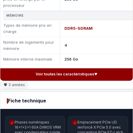
processeur
MÉMOIRE
Types de mémoire pris en
DDR5-SDRAM
charge
Nombre de logements pour
4
mémoire
Mémoire interne maximale
256 Go
Voir toutes les caractéristiques
▼
🛡 3 années
Fiche technique
Phases numériques
Emplacement PCIe UD
✓
✓
16+1+2+1 60A DrMOS VRM
renforcé X PCIe 5.0 avec
avec condensateur solide
conception PCIe EZ-Latch