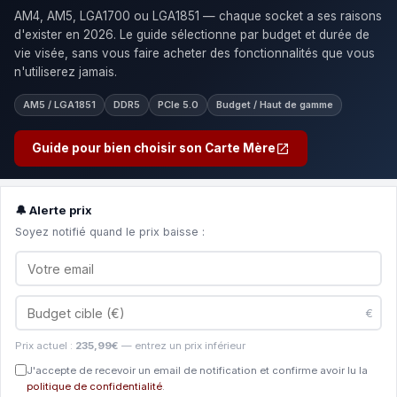
AM4, AM5, LGA1700 ou LGA1851 — chaque socket a ses raisons
d'exister en 2026. Le guide sélectionne par budget et durée de
vie visée, sans vous faire acheter des fonctionnalités que vous
n'utiliserez jamais.
AM5 / LGA1851
DDR5
PCIe 5.0
Budget / Haut de gamme
Guide pour bien choisir son Carte Mère
🔔 Alerte prix
Soyez notifié quand le prix baisse :
€
Prix actuel :
235,99€
— entrez un prix inférieur
J'accepte de recevoir un email de notification et confirme avoir lu la
politique de confidentialité
.