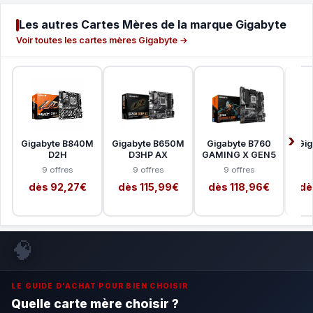
Les autres Cartes Mères de la marque Gigabyte
Voir toutes les cartes mères Gigabyte →
Gigabyte B840M
Gigabyte B650M
Gigabyte B760
Gig
D2H
D3HP AX
GAMING X GEN5
9 offres
9 offres
9 offres
dès 92,27€
dès 115,99€
dès 118,96€
dè
🧠
LE GUIDE D'ACHAT POUR BIEN CHOISIR
Quelle carte mère choisir ?