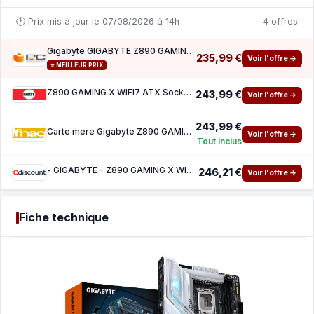
🕐 Prix mis à jour le 07/08/2026 à 14h
4 offres
Gigabyte GIGABYTE Z890 GAMING USB 4 (Z890 GAMING X WIFI7)
235,99 €
Voir l'offre →
⭐ MEILLEUR PRIX
Z890 GAMING X WIFI7 ATX Socket LGA1851 Chipset Z890
243,99 €
Voir l'offre →
243,99 €
Carte mere Gigabyte Z890 GAMING X WIFI7 ATX Socket LGA1851 Chipset Z890
Voir l'offre →
Tout inclus
- GIGABYTE - Z890 GAMING X WIFI7 - USB4 - LAN 2.5 GbE - Wi-Fi 7 Bluetooth 5.3
246,21 €
Voir l'offre →
Fiche technique