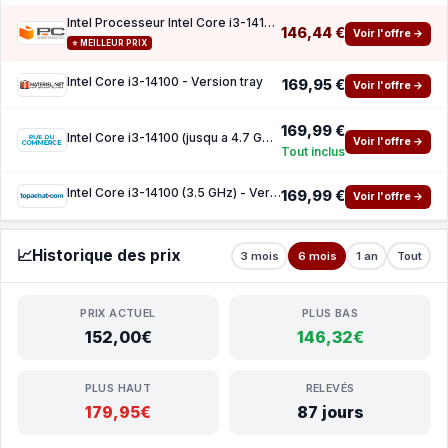
Intel Processeur Intel Core i3-14100 4 Cœurs 3,5 GHz Base 4,7 GHz Turbo UHD Graphics 730
146,44 €
Voir l'offre →
⭐ MEILLEUR PRIX
Intel Core i3-14100 - Version tray
169,95 €
Voir l'offre →
169,99 €
Intel Core i3-14100 (jusqu a 4.7 GHz) - Version tray
Voir l'offre →
Tout inclus
Intel Core i3-14100 (3.5 GHz) - Version Tray
169,99 €
Voir l'offre →
📈
Historique des prix
3 mois
6 mois
1 an
Tout
PRIX ACTUEL
PLUS BAS
152,00€
146,32€
PLUS HAUT
RELEVÉS
179,95€
87 jours