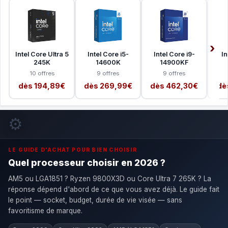
Intel Core Ultra 5
Intel Core i5-
Intel Core i9-
In
245K
14600K
14900KF
10 offres
9 offres
9 offres
dès 194,89€
dès 269,99€
dès 462,30€
dè
⚙️
LE GUIDE D'ACHAT POUR BIEN CHOISIR
Quel processeur choisir en 2026 ?
AM5 ou LGA1851 ? Ryzen 9800X3D ou Core Ultra 7 265K ? La
réponse dépend d'abord de ce que vous avez déjà. Le guide fait
le point — socket, budget, durée de vie visée — sans
favoritisme de marque.