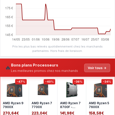
Prix les plus bas relevés quotidiennement chez les marchands
partenaires. Hors frais de livraison.
Bons plans Processeurs
🔥
Voir tous →
Les meilleures promos chez nos marchands
-47%
-40%
-36%
-34%
AMD Ryzen 9
AMD Ryzen 7
AMD Ryzen 7
AMD Ryzen 5
7900X
7700X
8700F -
7600X
Version tray
270,64€
223,04€
141,98€
158,58€