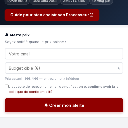
Ryzen 9000
Core Ultra 200S
AM5 / LGA1851
Gaming pur
Guide pour bien choisir son Processeur
🔔 Alerte prix
Soyez notifié quand le prix baisse :
€
Prix actuel :
146,44€
— entrez un prix inférieur
J'accepte de recevoir un email de notification et confirme avoir lu la
politique de confidentialité
.
🔔 Créer mon alerte