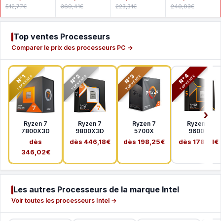
512,77€
369,41€
223,31€
240,93€
Top ventes Processeurs
Comparer le prix des processeurs PC →
N°2
N°3
N°4
N°1
TOP VENTE
TOP VENTE
TOP VENTE
TOP VENTE
Ryzen 7
Ryzen 7
Ryzen 7
Ryzen 5
7800X3D
9800X3D
5700X
9600X
dès
dès 446,18€
dès 198,25€
dès 178,41€
346,02€
Les autres Processeurs de la marque Intel
Voir toutes les processeurs Intel →