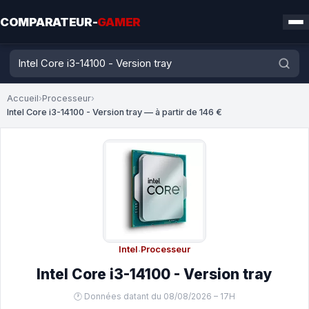
COMPARATEUR-
GAMER
Accueil
›
Processeur
›
Intel Core i3-14100 - Version tray — à partir de 146 €
Intel
·
Processeur
Intel Core i3-14100 - Version tray
🕐 Données datant du 08/08/2026 – 17H