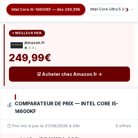
Intel Core Ultra 5 245K —
Intel Core i5-14600KF — dès 249,99€
⭐ MEILLEUR PRIX
Amazon.fr
● 3-4 j
249,99€
🛒 Acheter chez Amazon.fr →
COMPARATEUR DE PRIX — INTEL CORE I5-
💰
14600KF
🕐 Prix mis à jour le 07/08/2026 à 04h
5 offres