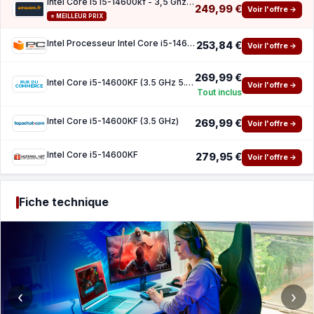
Intel Core I5 I5-14600kf - 3,5 Ghz - 14 Core
249,99 €
Voir l'offre →
⭐ MEILLEUR PRIX
Intel Processeur Intel Core i5-14600KF 14 Cœurs 3,5 GHz Base 5,3 GHz Turbo Overclocking So
253,84 €
Voir l'offre →
269,99 €
Intel Core i5-14600KF (3.5 GHz 5.3 GHz)
Voir l'offre →
Tout inclus
Intel Core i5-14600KF (3.5 GHz)
269,99 €
Voir l'offre →
Intel Core i5-14600KF
279,95 €
Voir l'offre →
Fiche technique
‹
›