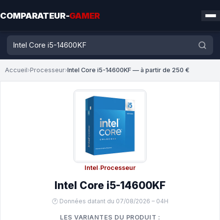
COMPARATEUR-
GAMER
Accueil
›
Processeur
›
Intel Core i5-14600KF — à partir de 250 €
Intel
·
Processeur
Intel Core i5-14600KF
🕐 Données datant du 07/08/2026 – 04H
LES VARIANTES DU PRODUIT :