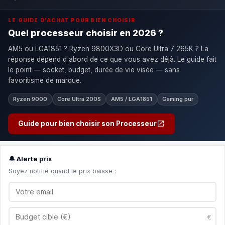
LE GUIDE D'ACHAT POUR BIEN CHOISIR
Quel processeur choisir en 2026 ?
AM5 ou LGA1851 ? Ryzen 9800X3D ou Core Ultra 7 265K ? La
réponse dépend d'abord de ce que vous avez déjà. Le guide fait
le point — socket, budget, durée de vie visée — sans
favoritisme de marque.
Ryzen 9000
Core Ultra 200S
AM5 / LGA1851
Gaming pur
Guide pour bien choisir son Processeur
🔔 Alerte prix
Soyez notifié quand le prix baisse :
€