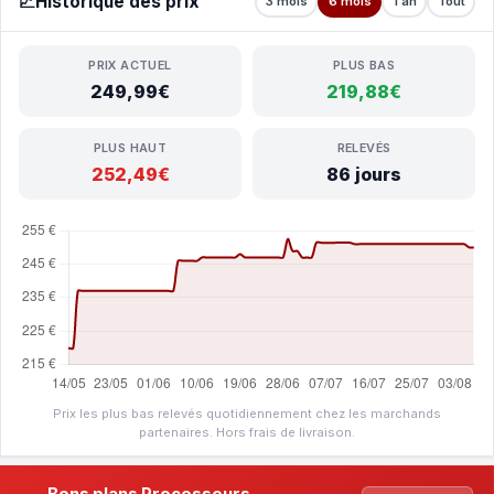
📈
Historique des prix
3 mois
6 mois
1 an
Tout
PRIX ACTUEL
PLUS BAS
249,99€
219,88€
PLUS HAUT
RELEVÉS
252,49€
86 jours
Prix les plus bas relevés quotidiennement chez les marchands
partenaires. Hors frais de livraison.
Bons plans Processeurs