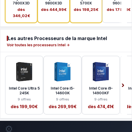
7800X3D
9800X3D
5700X
9600X
dès
dès 444,99€
dès 198,25€
dès 178,41€
346,02€
Les autres Processeurs de la marque Intel
Voir toutes les processeurs Intel →
Intel Core Ultra 5
Intel Core i5-
Intel Core i9-
In
245K
14600K
14900KF
9 offres
9 offres
9 offres
dès 199,90€
dès 269,99€
dès 474,41€
dè
⚙️