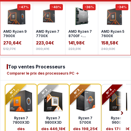
-47%
-40%
-36%
-34%
AMD Ryzen 9
AMD Ryzen 7
AMD Ryzen 7
AMD Ryzen 5
7900X
7700X
8700F -
7600X
Version tray
270,64€
223,04€
141,98€
158,58€
512,77€
369,41€
223,31€
240,93€
Top ventes Processeurs
Comparer le prix des processeurs PC →
N°2
N°3
N°4
N°1
TOP VENTE
TOP VENTE
TOP VENTE
TOP VENTE
Ryzen 7
Ryzen 7
Ryzen 7
Ryzen 5
7800X3D
9800X3D
5700X
9600X
dès
dès 446,18€
dès 198,25€
dès 178,41€