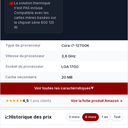
La solution thermique
✓
n'est PAS incluse.
Compatible avec les
cartes mères basées sur
le chipset série 600 125
W.
Type de processeur
Core i7-12700K
Vitesse du processeur
3,6 GHz
Socket du processeur
LGA 1700
Cache secondaire
20 MB
Voir toutes les caractéristiques
▼
4,5
★★★★★
· 1 avis clients
Voir la fiche produit Amazon →
📈
Historique des prix
3 mois
6 mois
1 an
Tout