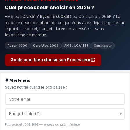
LE GUIDE D'ACHAT POUR BIEN CHOISIR
Quel processeur choisir en 2026 ?
AM5 ou LGA1851 ? Ryzen 9800X3D ou Core Ultra 7 265K ? La
réponse dépend d'abord de ce que vous avez déjà. Le guide fait
le point — socket, budget, durée de vie visée — sans
favoritisme de marque.
Ryzen 9000
Core Ultra 200S
AM5 / LGA1851
Gaming pur
Guide pour bien choisir son Processeur
🔔 Alerte prix
Soyez notifié quand le prix baisse :
€
Prix actuel :
319,99€
— entrez un prix inférieur