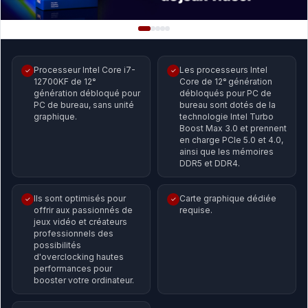
Processeur Intel Core i7-
Les processeurs Intel
✓
✓
12700KF de 12ᵉ
Core de 12ᵉ génération
génération débloqué pour
débloqués pour PC de
PC de bureau, sans unité
bureau sont dotés de la
graphique.
technologie Intel Turbo
Boost Max 3.0 et prennent
en charge PCIe 5.0 et 4.0,
ainsi que les mémoires
DDR5 et DDR4.
Ils sont optimisés pour
Carte graphique dédiée
✓
✓
offrir aux passionnés de
requise.
jeux vidéo et créateurs
professionnels des
possibilités
d'overclocking hautes
performances pour
booster votre ordinateur.