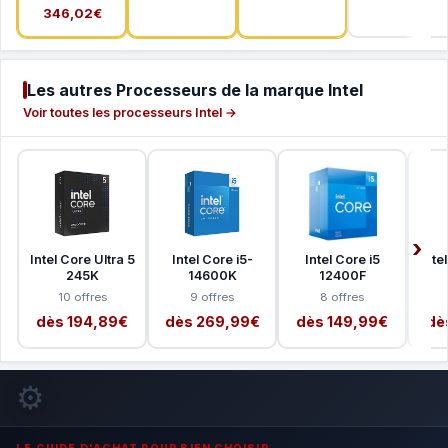
346,02€
Les autres Processeurs de la marque Intel
Voir toutes les processeurs Intel →
Intel Core Ultra 5
Intel Core i5-
Intel Core i5
Inte
245K
14600K
12400F
10 offres
9 offres
8 offres
dès 194,89€
dès 269,99€
dès 149,99€
dè
⚙️