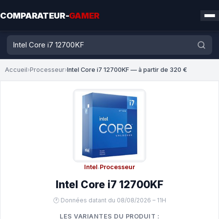
COMPARATEUR-
GAMER
Accueil
›
Processeur
›
Intel Core i7 12700KF — à partir de 320 €
Intel
·
Processeur
Intel Core i7 12700KF
🕐 Données datant du 08/08/2026 – 11H
LES VARIANTES DU PRODUIT :