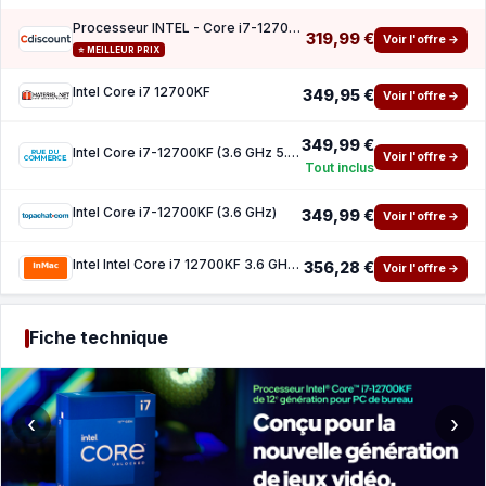
Processeur INTEL - Core i7-12700KF - 12 cœurs (8P 4E) - Socket LGA1700 - Chipset Serie 600
319,99 €
Voir l'offre →
⭐ MEILLEUR PRIX
Intel Core i7 12700KF
349,95 €
Voir l'offre →
349,99 €
Intel Core i7-12700KF (3.6 GHz 5.0 GHz)
Voir l'offre →
Tout inclus
Intel Core i7-12700KF (3.6 GHz)
349,99 €
Voir l'offre →
Intel Intel Core i7 12700KF 3.6 GHz processeur - BoÃ®tier (sans refroidisseur)
356,28 €
Voir l'offre →
Fiche technique
‹
›