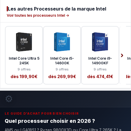
Les autres Processeurs de la marque Intel
Voir toutes les processeurs Intel →
Intel Core Ultra 5
Intel Core i5-
Intel Core i9-
In
245K
14600K
14900KF
9 offres
9 offres
9 offres
dès 199,90€
dès 269,99€
dès 474,41€
dè
⚙️
LE GUIDE D'ACHAT POUR BIEN CHOISIR
Quel processeur choisir en 2026 ?
AM5 ou LGA1851 ? Ryzen 9800X3D ou Core Ultra 7 265K ? La