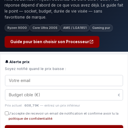
réponse dépend d'abord de ce que vous avez déjà. Le guide fait
le point — socket, budget, durée de vie visée — sans
favoritisme de marque.
Ryzen 9000
Core Ultra 200S
AM5 / LGA1851
Gaming pur
Guide pour bien choisir son Processeur
🔔 Alerte prix
Soyez notifié quand le prix baisse :
€
Prix actuel :
608,79€
— entrez un prix inférieur
J'accepte de recevoir un email de notification et confirme avoir lu la
politique de confidentialité
.