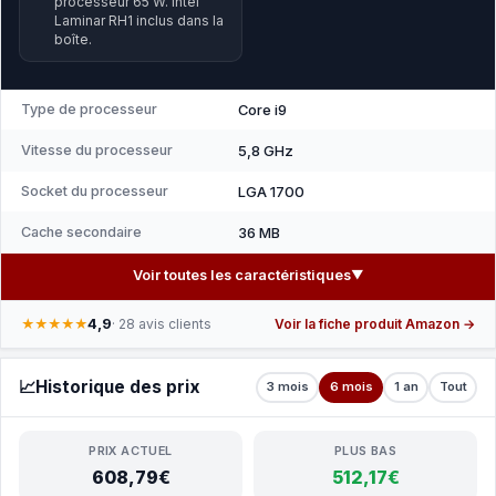
processeur 65 W. Intel
Laminar RH1 inclus dans la
boîte.
Type de processeur
Core i9
Vitesse du processeur
5,8 GHz
Socket du processeur
LGA 1700
Cache secondaire
36 MB
Voir toutes les caractéristiques
▼
4,9
★★★★★
· 28 avis clients
Voir la fiche produit Amazon →
📈
Historique des prix
3 mois
6 mois
1 an
Tout
PRIX ACTUEL
PLUS BAS
608,79€
512,17€