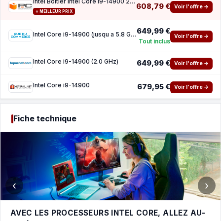
Intel Boîtier Intel Core i9-14900 2,1 5,8 GHz
608,79 €
Voir l'offre →
⭐ MEILLEUR PRIX
649,99 €
Intel Core i9-14900 (jusqu a 5.8 GHz)
Voir l'offre →
Tout inclus
Intel Core i9-14900 (2.0 GHz)
649,99 €
Voir l'offre →
Intel Core i9-14900
679,95 €
Voir l'offre →
Fiche technique
‹
›
AVEC LES PROCESSEURS INTEL CORE, ALLEZ AU-