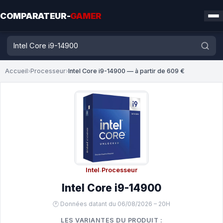
COMPARATEUR-
GAMER
Accueil
›
Processeur
›
Intel Core i9-14900 — à partir de 609 €
Intel
·
Processeur
Intel Core i9-14900
🕐 Données datant du 06/08/2026 – 20H
LES VARIANTES DU PRODUIT :