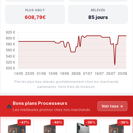
PLUS HAUT
RELEVÉS
608,79€
85 jours
Prix les plus bas relevés quotidiennement chez les marchands
partenaires. Hors frais de livraison.
Bons plans Processeurs
🔥
Voir tous →
Les meilleures promos chez nos marchands
-47%
-40%
-36%
-36%