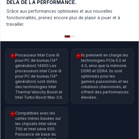
DELÀ DE LA PERFORMANCE.
Grâce aux performances optimisées et aux nouvelles
fonctionnalités, prenez encore plus de plaisir à jouer et à
travailler.
Processeur Intel Core i9
Ils prennent en charge les
✓
✓
pour PC de bureau (14ᵉ
technologies PCIe 5.0 et
génération) 14900 Les
4.0, ainsi que la mémoire
processeurs Intel Core i9
DDR5 et DDR4. Ils sont
pour PC de bureau (14ᵉ
optimisés pour les
génération) sont dotés
gamers passionnés et les
des technologies Intel
créateurs chevronnés, et
Thermal Velocity Boost et
offrent des performances
Intel Turbo Boost Max 3.0.
élevées.
Compatibles avec les
✓
cartes mères basées sur
les chipsets Intel série
700 et Intel série 600.
Puissance de base du