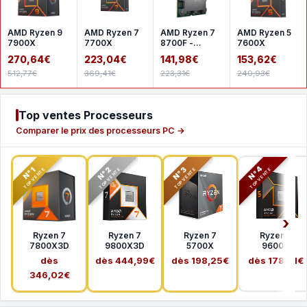
AMD Ryzen 9
AMD Ryzen 7
AMD Ryzen 7
AMD Ryzen 5
7900X
7700X
8700F -
7600X
Version tray
270,64€
223,04€
141,98€
153,62€
512,77€
369,41€
223,31€
240,93€
Top ventes Processeurs
Comparer le prix des processeurs PC →
N°2
N°3
N°4
N°1
TOP VENTE
TOP VENTE
TOP VENTE
TOP VENTE
Ryzen 7
Ryzen 7
Ryzen 7
Ryzen 5
7800X3D
9800X3D
5700X
9600X
dès
dès 444,99€
dès 198,25€
dès 178,41€
346,02€