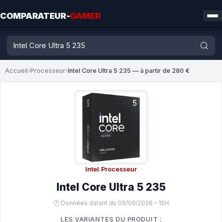
COMPARATEUR-
GAMER
Accueil
›
Processeur
›
Intel Core Ultra 5 235 — à partir de 280 €
Intel
·
Processeur
Intel Core Ultra 5 235
🕐 Données datant du 09/08/2026 – 15H
LES VARIANTES DU PRODUIT :