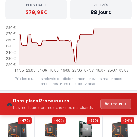
PLUS HAUT
RELEVÉS
279,99€
88 jours
Prix les plus bas relevés quotidiennement chez les marchands
partenaires. Hors frais de livraison.
Bons plans Processeurs
🔥
Voir tous →
Les meilleures promos chez nos marchands
-47%
-40%
-36%
-34%