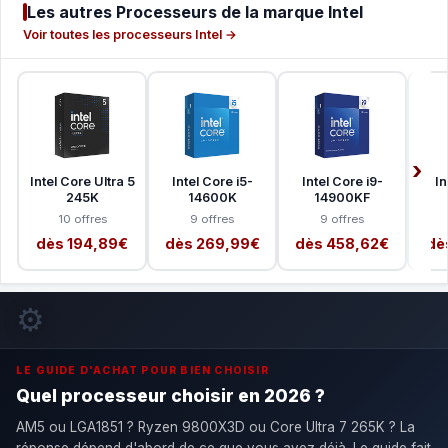
Les autres Processeurs de la marque Intel
Voir toutes les processeurs Intel →
Intel Core Ultra 5
Intel Core i5-
Intel Core i9-
In
245K
14600K
14900KF
10 offres
9 offres
9 offres
dès 194,89€
dès 269,99€
dès 458,62€
dè
⚙️
LE GUIDE D'ACHAT POUR BIEN CHOISIR
Quel processeur choisir en 2026 ?
AM5 ou LGA1851 ? Ryzen 9800X3D ou Core Ultra 7 265K ? La
réponse dépend d'abord de ce que vous avez déjà. Le guide fait