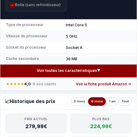
Boîte (sans refroidisseur)
✓
Type de processeur
Intel Core 5
Vitesse du processeur
5 GHz
Socket du processeur
Socket A
Cache secondaire
36 MB
Voir toutes les caractéristiques
▼
4,0
★★★★★
· 8 avis clients
Voir la fiche produit Amazon →
📈
Historique des prix
3 mois
6 mois
1 an
Tout
PRIX ACTUEL
PLUS BAS
279,99€
224,99€