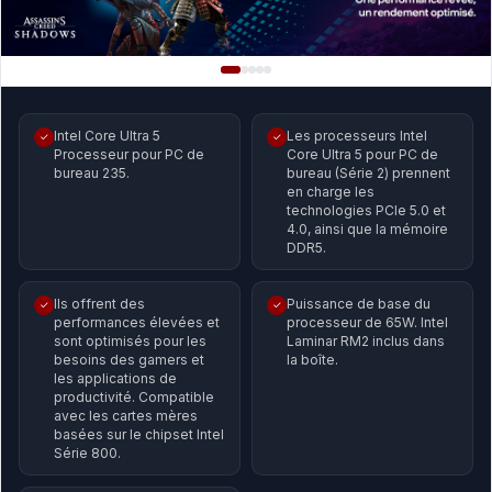
Intel Core Ultra 5
Les processeurs Intel
✓
✓
Processeur pour PC de
Core Ultra 5 pour PC de
bureau 235.
bureau (Série 2) prennent
en charge les
technologies PCIe 5.0 et
4.0, ainsi que la mémoire
DDR5.
Ils offrent des
Puissance de base du
✓
✓
performances élevées et
processeur de 65W. Intel
sont optimisés pour les
Laminar RM2 inclus dans
besoins des gamers et
la boîte.
les applications de
productivité. Compatible
avec les cartes mères
basées sur le chipset Intel
Série 800.