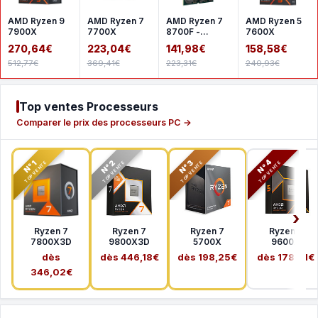
AMD Ryzen 9
AMD Ryzen 7
AMD Ryzen 7
AMD Ryzen 5
7900X
7700X
8700F -
7600X
Version tray
270,64€
223,04€
141,98€
158,58€
512,77€
369,41€
223,31€
240,93€
Top ventes Processeurs
Comparer le prix des processeurs PC →
N°2
N°3
N°4
N°1
TOP VENTE
TOP VENTE
TOP VENTE
TOP VENTE
Ryzen 7
Ryzen 7
Ryzen 7
Ryzen 5
7800X3D
9800X3D
5700X
9600X
dès
dès 446,18€
dès 198,25€
dès 178,41€
346,02€