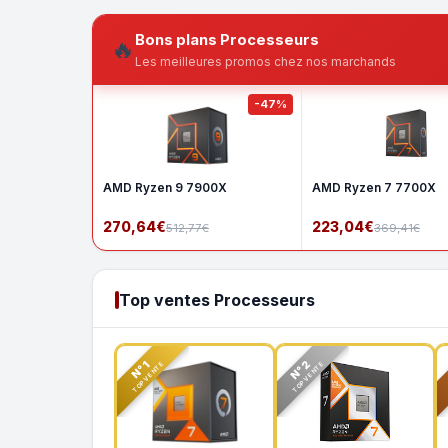
Bons plans Processeurs
🔥
Les meilleures promos chez nos marchands
-47%
AMD Ryzen 9 7900X
AMD Ryzen 7 7700X
270,64€
223,04€
512,77€
369,41€
Top ventes Processeurs
N°2
N°1
TOP VENTE
TOP VENTE