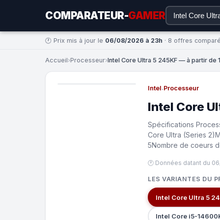
COMPARATEUR-
GAMER
🕐 Prix mis à jour le
06/08/2026 à 23h
· 8 offres compar
Accueil
›
Processeur
›
Intel Core Ultra 5 245KF — à partir de 
Intel
·
Processeur
Intel Core U
Spécifications Proces
Core Ultra (Series 2)
5Nombre de coeurs de
🕐 Données datant du 06
LES VARIANTES DU P
Intel Core Ultra 5 
Intel Core i5-1460