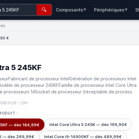
🔍
Composants
Périphériques
S
▼
▼
ées
185 €
ltra 5 245KF
seurFabricant de processeur IntelGénération de processeurs Intel
Modèle de processeur 245KFFamille de processeur Intel Core Ultra
 processeurs 14Socket de processeur (réceptable de process
/08/2026 – 23H
RODUIT :
Intel Core Ultra 5 245K — dès 199,90€
245KF — dès 184,99€
0K — dès 269,99€
Intel Core i9-14900KF — dès 489,99€