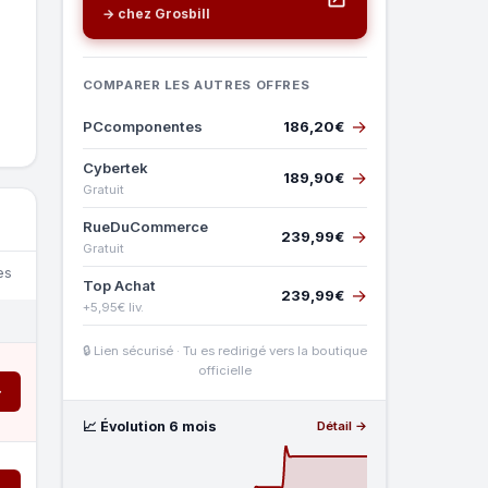
→ chez Grosbill
COMPARER LES AUTRES OFFRES
→
PCcomponentes
186,20€
Cybertek
→
189,90€
Gratuit
RueDuCommerce
→
239,99€
Gratuit
es
Top Achat
→
239,99€
+5,95€ liv.
🔒 Lien sécurisé · Tu es redirigé vers la boutique
officielle
→
📈 Évolution 6 mois
Détail →