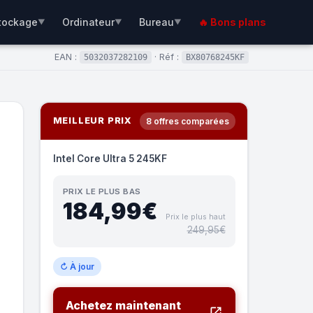
tockage
Ordinateur
Bureau
🔥 Bons plans
▼
▼
▼
EAN :
· Réf :
5032037282109
BX80768245KF
MEILLEUR PRIX
8 offres comparées
Intel Core Ultra 5 245KF
PRIX LE PLUS BAS
184,99€
Prix le plus haut
249,95€
↻ À jour
Achetez maintenant