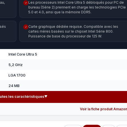
au,
Les processeurs Intel Core Ultra 5 débloqués pour PC de
✓
bureau (Série 2) prennent en charge les technologies PCIe
5.0 et 4.0, ainsi que la mémoire DDR5.
isés
Carte graphique dédiée requise. Compatible avec les
✓
cartes mères basées sur le chipset Intel Série 800.
Puissance de base du processeur de 125 W.
Intel Core Ultra 5
5,2 GHz
LGA 1700
24 MB
outes les caractéristiques
▼
Voir la fiche produit Amazo