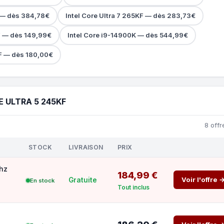
0 — dès 384,78€
Intel Core Ultra 7 265KF — dès 283,73€
F — dès 149,99€
Intel Core i9-14900K — dès 544,99€
0F — dès 180,00€
 ULTRA 5 245KF
8 offr
STOCK
LIVRAISON
PRIX
Ghz
184,99 €
Voir l'offre 
Gratuite
En stock
Tout inclus