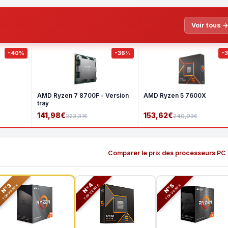
Voir tous 
-40%
-36%
-
AMD Ryzen 7 8700F - Version
AMD Ryzen 5 7600X
tray
141,98€
153,62€
223,31€
240,93€
Comparer le prix des processeurs PC
N°3
N°5
N°4
TOP VENTE
TOP VENTE
TOP VENTE