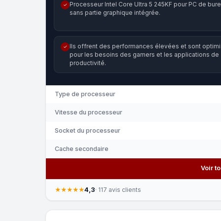
Processeur Intel Core Ultra 5 245KF pour PC de bure
✓
sans partie graphique intégrée.
Ils offrent des performances élevées et sont optim
✓
pour les besoins des gamers et les applications de
productivité.
Type de processeur
Vitesse du processeur
Socket du processeur
Cache secondaire
Voir t
4,3
★★★★★
· 117 avis clients